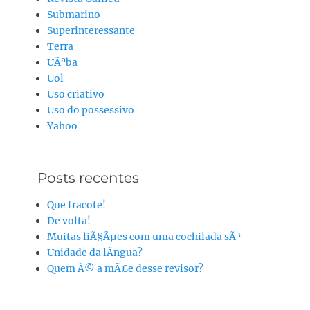
Submarino
Superinteressante
Terra
UÃªba
Uol
Uso criativo
Uso do possessivo
Yahoo
Posts recentes
Que fracote!
De volta!
Muitas liÃ§Ãµes com uma cochilada sÃ³
Unidade da lÃ­ngua?
Quem Ã© a mÃ£e desse revisor?