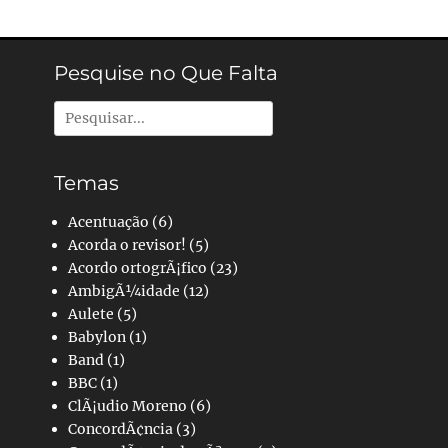
Pesquise no Que Falta
Pesquisar
por:
Temas
Acentuação
(6)
Acorda o revisor!
(5)
Acordo ortogrÃ¡fico
(23)
AmbigÃ¼idade
(12)
Aulete
(5)
Babylon
(1)
Band
(1)
BBC
(1)
ClÃ¡udio Moreno
(6)
ConcordÃ¢ncia
(3)