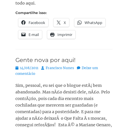
todo aqui.
Compartilhe isso:
Facebook
X
WhatsApp
E-mail
Imprimir
Gente nova por aqui!
Posted
Autor:
14/08/2011
Francisco Nunes
Deixe um
on
comentário
Sim, pessoal, eu sei que o blogue estÃ¡ bem
abandonado. Mas nÃ£o desisti dele, nÃ£o. Pelo
contrÃ¡rio, pois cada dia encontro mais
cochiladas que merecem ser guardadas (e
comentadas) para a posteridade. E para me
ajudar a nÃ£o deixarÂ o Que Falta Ã s moscas,
consegui reforÃ§os! Esta Ã© a Mariane Genaro,