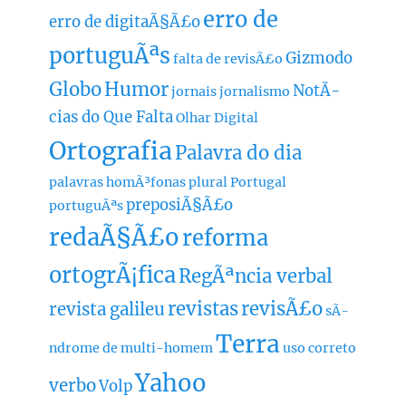
erro de
erro de digitaÃ§Ã£o
portuguÃªs
Gizmodo
falta de revisÃ£o
Globo
Humor
NotÃ­
jornais
jornalismo
cias do Que Falta
Olhar Digital
Ortografia
Palavra do dia
palavras homÃ³fonas
plural
Portugal
preposiÃ§Ã£o
portuguÃªs
redaÃ§Ã£o
reforma
ortogrÃ¡fica
RegÃªncia verbal
revistas
revisÃ£o
revista galileu
sÃ­
Terra
ndrome de multi-homem
uso correto
Yahoo
verbo
Volp