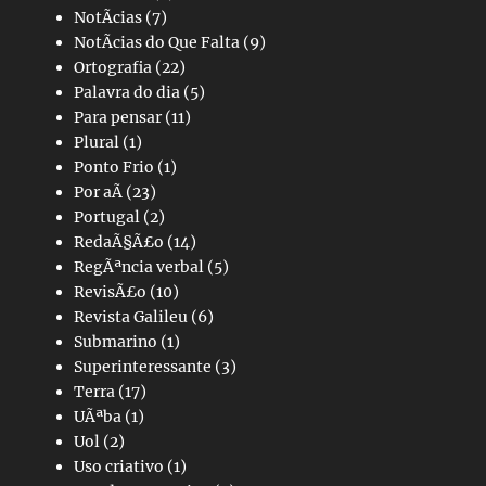
NotÃ­cias
(7)
NotÃ­cias do Que Falta
(9)
Ortografia
(22)
Palavra do dia
(5)
Para pensar
(11)
Plural
(1)
Ponto Frio
(1)
Por aÃ­
(23)
Portugal
(2)
RedaÃ§Ã£o
(14)
RegÃªncia verbal
(5)
RevisÃ£o
(10)
Revista Galileu
(6)
Submarino
(1)
Superinteressante
(3)
Terra
(17)
UÃªba
(1)
Uol
(2)
Uso criativo
(1)