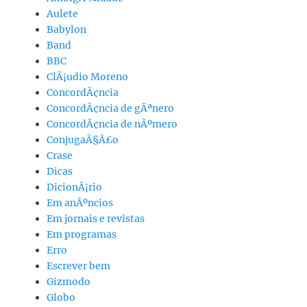
Aulete
Babylon
Band
BBC
ClÃ¡udio Moreno
ConcordÃ¢ncia
ConcordÃ¢ncia de gÃªnero
ConcordÃ¢ncia de nÃºmero
ConjugaÃ§Ã£o
Crase
Dicas
DicionÃ¡rio
Em anÃºncios
Em jornais e revistas
Em programas
Erro
Escrever bem
Gizmodo
Globo