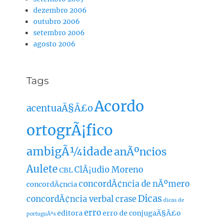
dezembro 2006
outubro 2006
setembro 2006
agosto 2006
Tags
Acordo
acentuaÃ§Ã£o
ortogrÃ¡fico
ambigÃ¼idade
anÃºncios
Aulete
ClÃ¡udio Moreno
CBL
concordÃ¢ncia de nÃºmero
concordÃ¢ncia
Dicas
concordÃ¢ncia verbal
crase
dicas de
erro
editora
erro de conjugaÃ§Ã£o
portuguÃªs