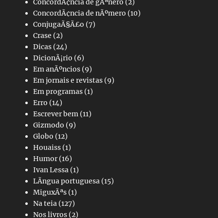
ConcordÃ¢ncia de gÃªnero
(2)
ConcordÃ¢ncia de nÃºmero
(10)
ConjugaÃ§Ã£o
(7)
Crase
(2)
Dicas
(24)
DicionÃ¡rio
(6)
Em anÃºncios
(9)
Em jornais e revistas
(9)
Em programas
(1)
Erro
(14)
Escrever bem
(11)
Gizmodo
(9)
Globo
(12)
Houaiss
(1)
Humor
(16)
Ivan Lessa
(1)
LÃ­ngua portuguesa
(15)
MiguxÃªs
(1)
Na teia
(127)
Nos livros
(2)