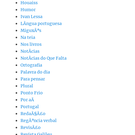
Houaiss
Humor
Ivan Lessa
LÃ­ngua portuguesa
MiguxÃªs
Na teia
Nos livros
NotÃ­cias
NotÃ­cias do Que Falta
Ortografia
Palavra do dia
Para pensar
Plural
Ponto Frio
Por aÃ­
Portugal
RedaÃ§Ã£o
RegÃªncia verbal
RevisÃ£o
Revista Galileu