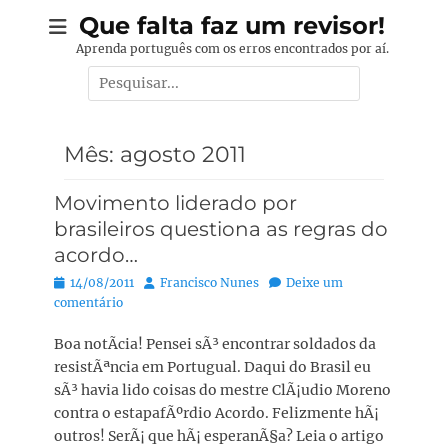
Pular
Que falta faz um revisor!
para
Aprenda português com os erros encontrados por aí.
o
Pesquisar
conteúdo
por:
Mês:
agosto 2011
Movimento liderado por
brasileiros questiona as regras do
acordo…
Posted
Autor:
14/08/2011
Francisco Nunes
Deixe um
on
comentário
Boa notÃ­cia! Pensei sÃ³ encontrar soldados da
resistÃªncia em Portugual. Daqui do Brasil eu
sÃ³ havia lido coisas do mestre ClÃ¡udio Moreno
contra o estapafÃºrdio Acordo. Felizmente hÃ¡
outros! SerÃ¡ que hÃ¡ esperanÃ§a? Leia o artigo