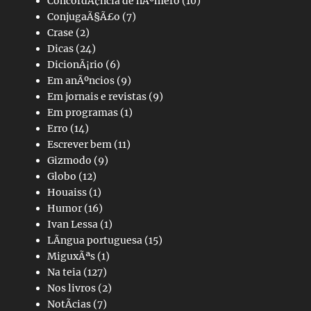
ConcordÃ¢ncia de nÃºmero
(10)
ConjugaÃ§Ã£o
(7)
Crase
(2)
Dicas
(24)
DicionÃ¡rio
(6)
Em anÃºncios
(9)
Em jornais e revistas
(9)
Em programas
(1)
Erro
(14)
Escrever bem
(11)
Gizmodo
(9)
Globo
(12)
Houaiss
(1)
Humor
(16)
Ivan Lessa
(1)
LÃ­ngua portuguesa
(15)
MiguxÃªs
(1)
Na teia
(127)
Nos livros
(2)
NotÃ­cias
(7)