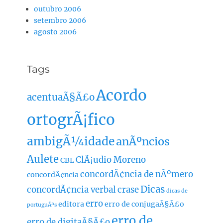
outubro 2006
setembro 2006
agosto 2006
Tags
Acordo
acentuaÃ§Ã£o
ortogrÃ¡fico
ambigÃ¼idade
anÃºncios
Aulete
ClÃ¡udio Moreno
CBL
concordÃ¢ncia de nÃºmero
concordÃ¢ncia
Dicas
concordÃ¢ncia verbal
crase
dicas de
erro
editora
erro de conjugaÃ§Ã£o
portuguÃªs
erro de
erro de digitaÃ§Ã£o