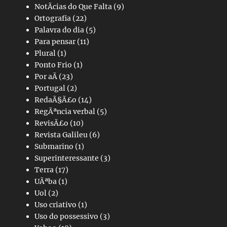
NotÃ­cias do Que Falta
(9)
Ortografia
(22)
Palavra do dia
(5)
Para pensar
(11)
Plural
(1)
Ponto Frio
(1)
Por aÃ­
(23)
Portugal
(2)
RedaÃ§Ã£o
(14)
RegÃªncia verbal
(5)
RevisÃ£o
(10)
Revista Galileu
(6)
Submarino
(1)
Superinteressante
(3)
Terra
(17)
UÃªba
(1)
Uol
(2)
Uso criativo
(1)
Uso do possessivo
(3)