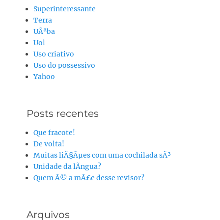
Superinteressante
Terra
UÃªba
Uol
Uso criativo
Uso do possessivo
Yahoo
Posts recentes
Que fracote!
De volta!
Muitas liÃ§Ãµes com uma cochilada sÃ³
Unidade da lÃ­ngua?
Quem Ã© a mÃ£e desse revisor?
Arquivos