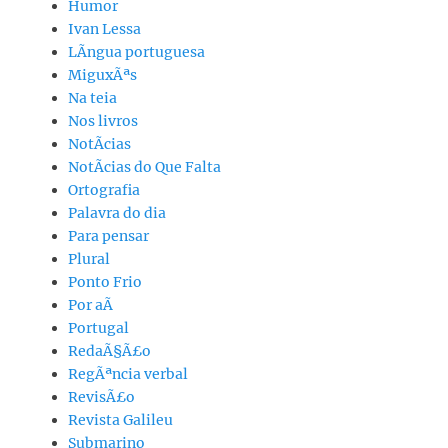
Humor
Ivan Lessa
LÃ­ngua portuguesa
MiguxÃªs
Na teia
Nos livros
NotÃ­cias
NotÃ­cias do Que Falta
Ortografia
Palavra do dia
Para pensar
Plural
Ponto Frio
Por aÃ­
Portugal
RedaÃ§Ã£o
RegÃªncia verbal
RevisÃ£o
Revista Galileu
Submarino