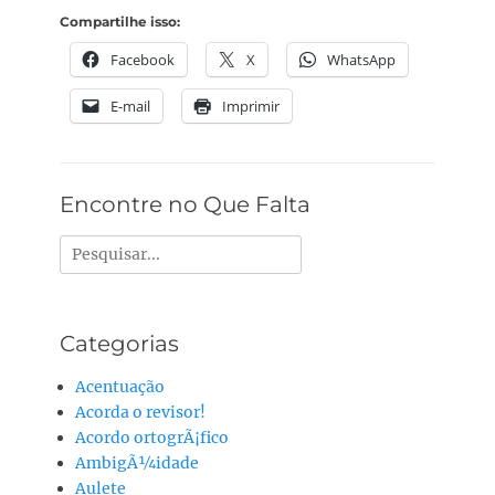
Compartilhe isso:
Facebook
X
WhatsApp
E-mail
Imprimir
Encontre no Que Falta
Pesquisar
por:
Categorias
Acentuação
Acorda o revisor!
Acordo ortogrÃ¡fico
AmbigÃ¼idade
Aulete