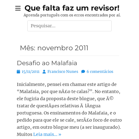
Pular
Que falta faz um revisor!
para
Aprenda português com os erros encontrados por aí.
o
Pesquisar
conteúdo
por:
Mês:
novembro 2011
Desafio ao Malafaia
Posted
Autor:
15/11/2011
Francisco Nunes
6 comentários
on
Inicialmente, pensei em chamar este artigo de
“Malafaia, por que nÃ£o te calas?”. No entanto,
ele fugiria da proposta deste blogue, que Ã©
tratar de questÃµes relativas Ã lÃ­ngua
portuguesa. Os ensinamentos do Malafaia, e o
pedido para que ele se cale, serÃ£o foco de outro
artigo, em outro blogue meu (a ser inaugurado).
Muitos
Leia mais… »