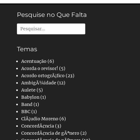
Pesquise no Que Falta
Pesquisar
por:
Temas
Acentuação
(6)
Acorda o revisor!
(5)
Acordo ortogrÃ¡fico
(23)
AmbigÃ¼idade
(12)
Aulete
(5)
Babylon
(1)
Band
(1)
BBC
(1)
ClÃ¡udio Moreno
(6)
ConcordÃ¢ncia
(3)
ConcordÃ¢ncia de gÃªnero
(2)