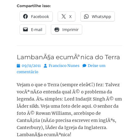
Compartilhe isso:
Facebook
X
WhatsApp
E-mail
Imprimir
LambanÃ§a ecumÃªnica do Terra
Posted
Autor:
09/11/2011
Francisco Nunes
Deixe um
on
comentário
Vejam o que o Terra (sempre eleâ€¦) fez: Talvez
vocÃª nÃ£o entenda qual Ã© o problema da
legenda. Ã‰ simples: Lord Indarjit Singh Ã© um
lÃ­der sikh. Veja uma foto dele aqui. O senhor da
foto Ã© Rowan Williams, arcebispo de
CantuÃ¡ria (nÃ£o precisa escrever em inglÃªs,
Canterbury), lÃ­der da Igreja da Inglaterra.
LambanÃ§a ecumÃªnica!