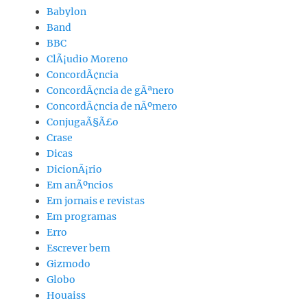
Babylon
Band
BBC
ClÃ¡udio Moreno
ConcordÃ¢ncia
ConcordÃ¢ncia de gÃªnero
ConcordÃ¢ncia de nÃºmero
ConjugaÃ§Ã£o
Crase
Dicas
DicionÃ¡rio
Em anÃºncios
Em jornais e revistas
Em programas
Erro
Escrever bem
Gizmodo
Globo
Houaiss