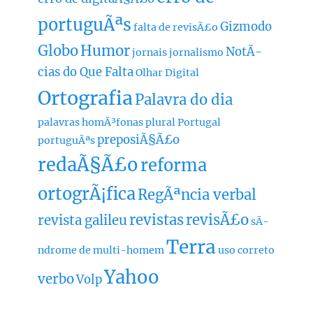
portuguÃªs
Gizmodo
falta de revisÃ£o
Globo
Humor
NotÃ­
jornais
jornalismo
cias do Que Falta
Olhar Digital
Ortografia
Palavra do dia
palavras homÃ³fonas
plural
Portugal
preposiÃ§Ã£o
portuguÃªs
redaÃ§Ã£o
reforma
ortogrÃ¡fica
RegÃªncia verbal
revistas
revisÃ£o
revista galileu
sÃ­
Terra
ndrome de multi-homem
uso correto
Yahoo
verbo
Volp