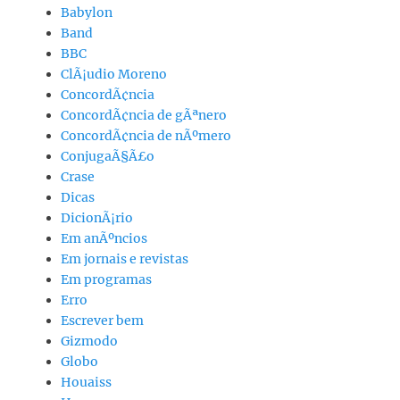
Babylon
Band
BBC
ClÃ¡udio Moreno
ConcordÃ¢ncia
ConcordÃ¢ncia de gÃªnero
ConcordÃ¢ncia de nÃºmero
ConjugaÃ§Ã£o
Crase
Dicas
DicionÃ¡rio
Em anÃºncios
Em jornais e revistas
Em programas
Erro
Escrever bem
Gizmodo
Globo
Houaiss