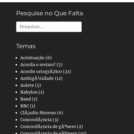
Pesquise no Que Falta
Pesquisar
por:
Temas
Acentuação
(6)
Acorda o revisor!
(5)
Acordo ortogrÃ¡fico
(23)
AmbigÃ¼idade
(12)
Aulete
(5)
Babylon
(1)
Band
(1)
BBC
(1)
ClÃ¡udio Moreno
(6)
ConcordÃ¢ncia
(3)
ConcordÃ¢ncia de gÃªnero
(2)
ConcordÃ¢ncia de nÃºmero
(10)