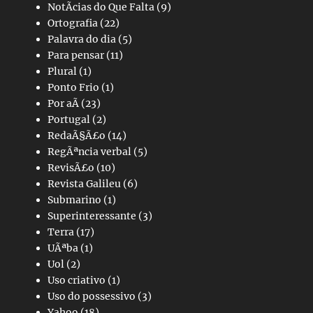
NotÃ­cias do Que Falta
(9)
Ortografia
(22)
Palavra do dia
(5)
Para pensar
(11)
Plural
(1)
Ponto Frio
(1)
Por aÃ­
(23)
Portugal
(2)
RedaÃ§Ã£o
(14)
RegÃªncia verbal
(5)
RevisÃ£o
(10)
Revista Galileu
(6)
Submarino
(1)
Superinteressante
(3)
Terra
(17)
UÃªba
(1)
Uol
(2)
Uso criativo
(1)
Uso do possessivo
(3)
Yahoo
(18)