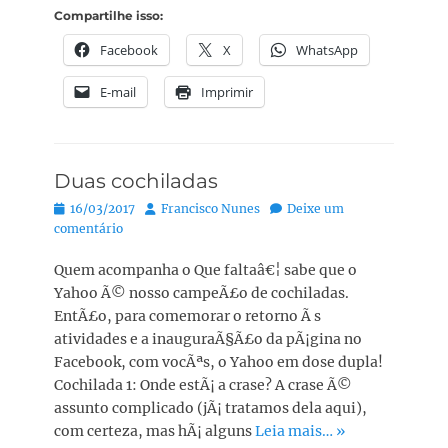
Compartilhe isso:
Facebook
X
WhatsApp
E-mail
Imprimir
Duas cochiladas
Posted
Autor:
16/03/2017
Francisco Nunes
Deixe um
on
comentário
Quem acompanha o Que faltaâ€¦ sabe que o
Yahoo Ã© nosso campeÃ£o de cochiladas.
EntÃ£o, para comemorar o retorno Ã s
atividades e a inauguraÃ§Ã£o da pÃ¡gina no
Facebook, com vocÃªs, o Yahoo em dose dupla!
Cochilada 1: Onde estÃ¡ a crase? A crase Ã©
assunto complicado (jÃ¡ tratamos dela aqui),
com certeza, mas hÃ¡ alguns
Leia mais… »