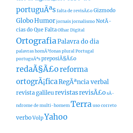
portuguÃªs
Gizmodo
falta de revisÃ£o
Globo
Humor
NotÃ­
jornais
jornalismo
cias do Que Falta
Olhar Digital
Ortografia
Palavra do dia
palavras homÃ³fonas
plural
Portugal
preposiÃ§Ã£o
portuguÃªs
redaÃ§Ã£o
reforma
ortogrÃ¡fica
RegÃªncia verbal
revistas
revisÃ£o
revista galileu
sÃ­
Terra
ndrome de multi-homem
uso correto
Yahoo
verbo
Volp