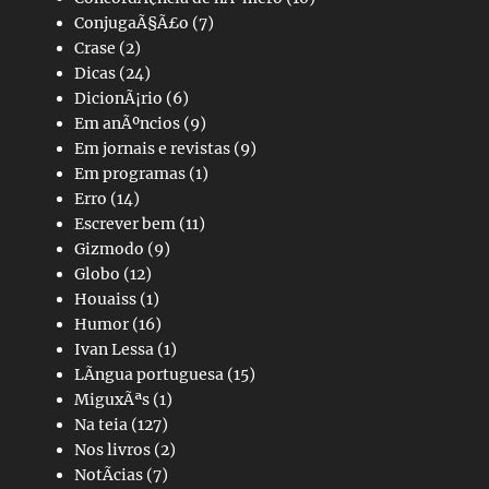
ConjugaÃ§Ã£o
(7)
Crase
(2)
Dicas
(24)
DicionÃ¡rio
(6)
Em anÃºncios
(9)
Em jornais e revistas
(9)
Em programas
(1)
Erro
(14)
Escrever bem
(11)
Gizmodo
(9)
Globo
(12)
Houaiss
(1)
Humor
(16)
Ivan Lessa
(1)
LÃ­ngua portuguesa
(15)
MiguxÃªs
(1)
Na teia
(127)
Nos livros
(2)
NotÃ­cias
(7)