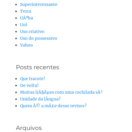
Superinteressante
Terra
UÃªba
Uol
Uso criativo
Uso do possessivo
Yahoo
Posts recentes
Que fracote!
De volta!
Muitas liÃ§Ãµes com uma cochilada sÃ³
Unidade da lÃ­ngua?
Quem Ã© a mÃ£e desse revisor?
Arquivos