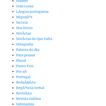
Humor
Ivan Lessa
LÃ­ngua portuguesa
MiguxÃªs
Na teia
Nos livros
NotÃ­cias
NotÃ­cias do Que Falta
Ortografia
Palavra do dia
Para pensar
Plural
Ponto Frio
Por aÃ­
Portugal
RedaÃ§Ã£o
RegÃªncia verbal
RevisÃ£o
Revista Galileu
Submarino