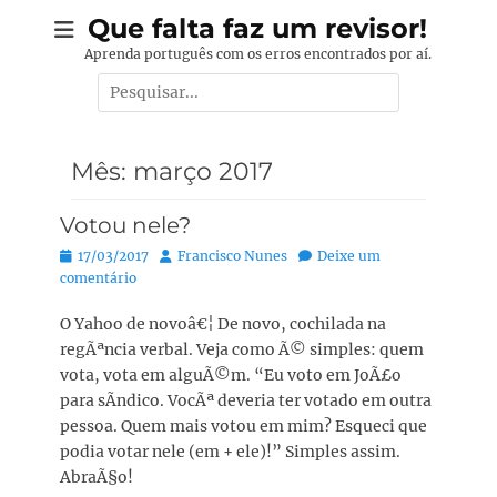
Pular
Que falta faz um revisor!
para
Aprenda português com os erros encontrados por aí.
o
Pesquisar
conteúdo
por:
Mês:
março 2017
Votou nele?
Posted
Autor:
17/03/2017
Francisco Nunes
Deixe um
on
comentário
O Yahoo de novoâ€¦ De novo, cochilada na
regÃªncia verbal. Veja como Ã© simples: quem
vota, vota em alguÃ©m. “Eu voto em JoÃ£o
para sÃ­ndico. VocÃª deveria ter votado em outra
pessoa. Quem mais votou em mim? Esqueci que
podia votar nele (em + ele)!” Simples assim.
AbraÃ§o!