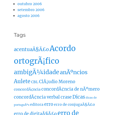
outubro 2006
setembro 2006
agosto 2006
Tags
Acordo
acentuaÃ§Ã£o
ortogrÃ¡fico
ambigÃ¼idade
anÃºncios
Aulete
ClÃ¡udio Moreno
CBL
concordÃ¢ncia de nÃºmero
concordÃ¢ncia
Dicas
concordÃ¢ncia verbal
crase
dicas de
erro
editora
erro de conjugaÃ§Ã£o
portuguÃªs
erro de
erro de digitaÃ§Ã£o