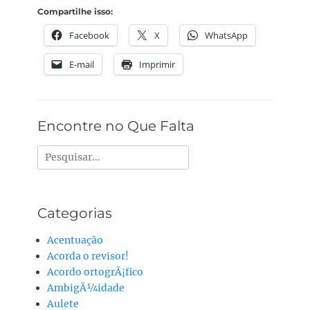
Compartilhe isso:
Facebook
X
WhatsApp
E-mail
Imprimir
Encontre no Que Falta
Pesquisar
por:
Categorias
Acentuação
Acorda o revisor!
Acordo ortogrÃ¡fico
AmbigÃ¼idade
Aulete