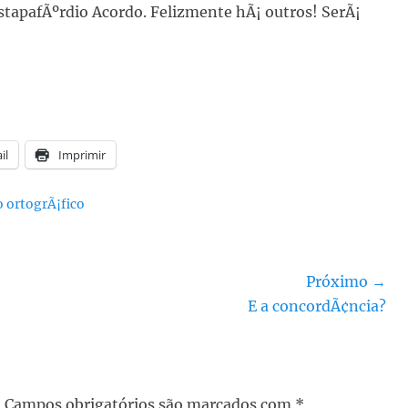
stapafÃºrdio Acordo. Felizmente hÃ¡ outros! SerÃ¡
il
Imprimir
 ortogrÃ¡fico
Próximo →
Próximo
E a concordÃ¢ncia?
post:
.
Campos obrigatórios são marcados com
*