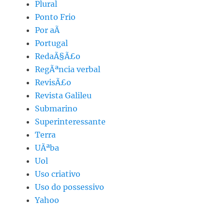
Plural
Ponto Frio
Por aÃ­
Portugal
RedaÃ§Ã£o
RegÃªncia verbal
RevisÃ£o
Revista Galileu
Submarino
Superinteressante
Terra
UÃªba
Uol
Uso criativo
Uso do possessivo
Yahoo