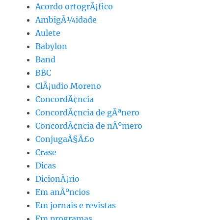
Acordo ortogrÃ¡fico
AmbigÃ¼idade
Aulete
Babylon
Band
BBC
ClÃ¡udio Moreno
ConcordÃ¢ncia
ConcordÃ¢ncia de gÃªnero
ConcordÃ¢ncia de nÃºmero
ConjugaÃ§Ã£o
Crase
Dicas
DicionÃ¡rio
Em anÃºncios
Em jornais e revistas
Em programas