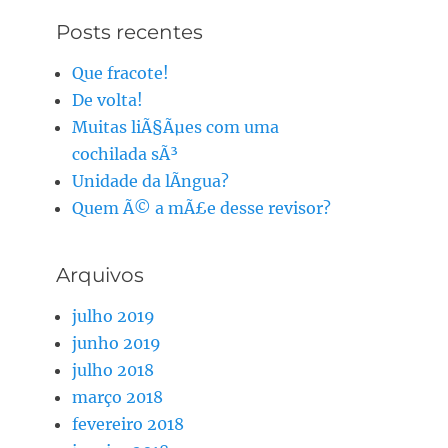
Posts recentes
Que fracote!
De volta!
Muitas liÃ§Ãµes com uma
cochilada sÃ³
Unidade da lÃ­ngua?
Quem Ã© a mÃ£e desse revisor?
Arquivos
julho 2019
junho 2019
julho 2018
março 2018
fevereiro 2018