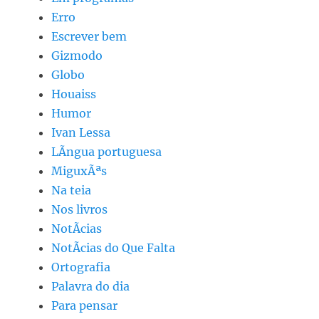
Erro
Escrever bem
Gizmodo
Globo
Houaiss
Humor
Ivan Lessa
LÃ­ngua portuguesa
MiguxÃªs
Na teia
Nos livros
NotÃ­cias
NotÃ­cias do Que Falta
Ortografia
Palavra do dia
Para pensar