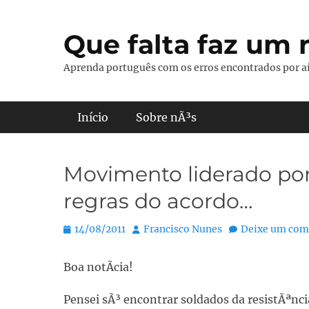
Pular
para
Que falta faz um r
o
conteúdo
Aprenda português com os erros encontrados por aí
Menu principal
Início
Sobre nÃ³s
Movimento liderado por 
regras do acordo…
Posted
Autor:
14/08/2011
Francisco Nunes
Deixe um com
on
Boa notÃ­cia!
Pensei sÃ³ encontrar soldados da resistÃªnci