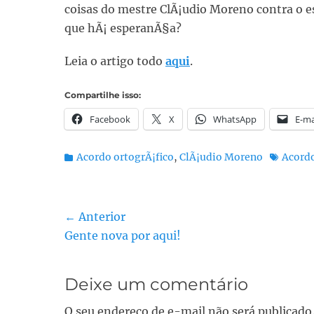
coisas do mestre ClÃ¡udio Moreno contra o e
que hÃ¡ esperanÃ§a?
Leia o artigo todo
aqui
.
Compartilhe isso:
Facebook
X
WhatsApp
E-ma
Categorias:
Tags:
Acordo ortogrÃ¡fico
,
ClÃ¡udio Moreno
Acordo
Navegação
← Anterior
Post
Gente nova por aqui!
de
anterior:
Post
Deixe um comentário
O seu endereço de e-mail não será publicado