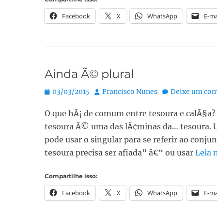
Facebook
X
WhatsApp
E-ma
Ainda Ã© plural
Posted
Autor:
03/03/2015
Francisco Nunes
Deixe um com
on
O que hÃ¡ de comum entre tesoura e calÃ§a?
tesoura Ã© uma das lÃ¢minas da… tesoura. U
pode usar o singular para se referir ao con
tesoura precisa ser afiada” â€“ ou usar
Leia 
Compartilhe isso:
Facebook
X
WhatsApp
E-ma