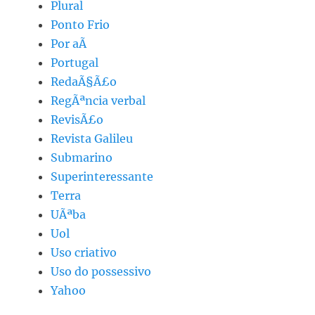
Plural
Ponto Frio
Por aÃ­
Portugal
RedaÃ§Ã£o
RegÃªncia verbal
RevisÃ£o
Revista Galileu
Submarino
Superinteressante
Terra
UÃªba
Uol
Uso criativo
Uso do possessivo
Yahoo