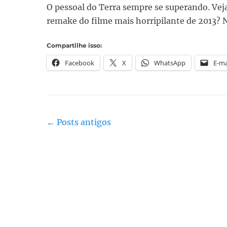
O pessoal do Terra sempre se superando. Ve
remake do filme mais horripilante de 2013? 
Compartilhe isso:
Facebook
X
WhatsApp
E-ma
Navegação
←
Posts antigos
do
post