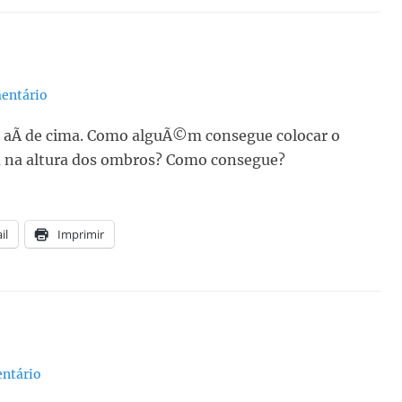
entário
ia aÃ­ de cima. Como alguÃ©m consegue colocar o
 na altura dos ombros? Como consegue?
il
Imprimir
ntário