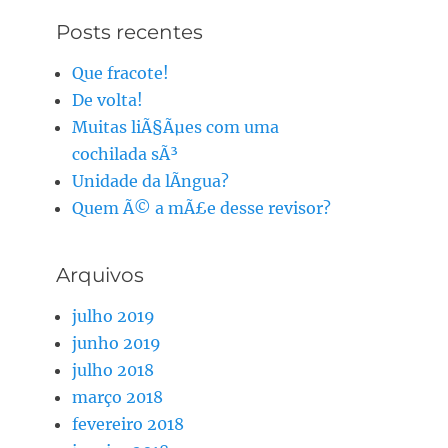
Posts recentes
Que fracote!
De volta!
Muitas liÃ§Ãµes com uma
cochilada sÃ³
Unidade da lÃ­ngua?
Quem Ã© a mÃ£e desse revisor?
Arquivos
julho 2019
junho 2019
julho 2018
março 2018
fevereiro 2018