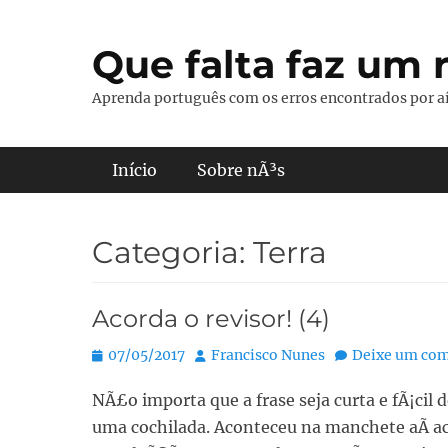
Pular
para
Que falta faz um r
o
conteúdo
Aprenda português com os erros encontrados por aí
Menu principal
Início
Sobre nÃ³s
Categoria:
Terra
Acorda o revisor! (4)
Posted
Autor:
07/05/2017
Francisco Nunes
Deixe um com
on
NÃ£o importa que a frase seja curta e fÃ¡cil
uma cochilada. Aconteceu na manchete aÃ­ a