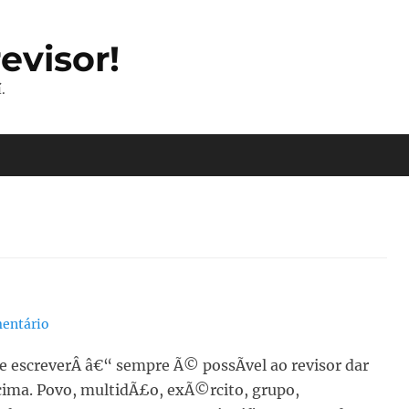
evisor!
.
entário
 de escreverÂ â€“ sempre Ã© possÃ­vel ao revisor dar
cima. Povo, multidÃ£o, exÃ©rcito, grupo,