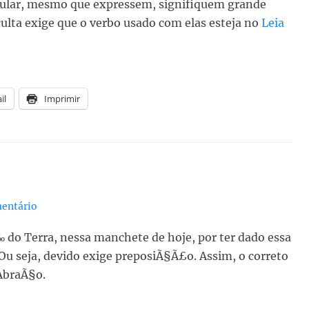
gular, mesmo que expressem, signifiquem grande
lta exige que o verbo usado com elas esteja no
Leia
il
Imprimir
entário
o Terra, nessa manchete de hoje, por ter dado essa
 Ou seja, devido exige preposiÃ§Ã£o. Assim, o correto
AbraÃ§o.