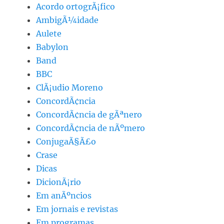
Acordo ortogrÃ¡fico
AmbigÃ¼idade
Aulete
Babylon
Band
BBC
ClÃ¡udio Moreno
ConcordÃ¢ncia
ConcordÃ¢ncia de gÃªnero
ConcordÃ¢ncia de nÃºmero
ConjugaÃ§Ã£o
Crase
Dicas
DicionÃ¡rio
Em anÃºncios
Em jornais e revistas
Em programas