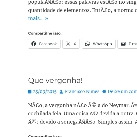
populaÃ§Ã£o: essas palavras estÃ£o no sin
quantidade de elementos. EntÃ£o, a norma cu
mais… »
Compartilhe isso:
Facebook
X
WhatsApp
E-ma
Que vergonha!
Posted
Autor:
25/09/2015
Francisco Nunes
Deixe um com
on
NÃ£o, a vergonha nÃ£o Ã© a do Neymar. Ã‰ d
cochilada feia. Uma coisa Ã© devida a outra.
Ã©: devido a sonegaÃ§Ã£o. Simples assim. 
Compartilhe isso: