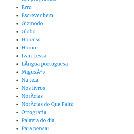
Erro
Escrever bem
Gizmodo
Globo
Houaiss
Humor
Ivan Lessa
LÃ­ngua portuguesa
MiguxÃªs
Na teia
Nos livros
NotÃ­cias
NotÃ­cias do Que Falta
Ortografia
Palavra do dia
Para pensar