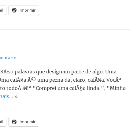
il
Imprimir
entário
 SÃ£o palavras que designam parte de algo. Uma
ma calÃ§a Ã© uma perna da, claro, calÃ§a. VocÃª
junto todoÂ â€“ “Comprei uma calÃ§a linda!”, “Minha
mais… »
il
Imprimir