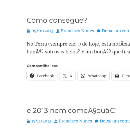
Como consegue?
Posted
Autor:
09/01/2013
Francisco Nunes
Deixe um com
on
No Terra (sempre ele…) de hoje, esta notÃ­c
bonÃ© sob os cabelos? E um bonÃ© que fica
Compartilhe isso:
Facebook
X
WhatsApp
E-ma
e 2013 nem comeÃ§ouâ€¦
Posted
Autor:
17/11/2012
Francisco Nunes
Deixe um come
on