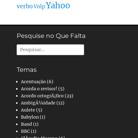
Yahoo
verbo
Volp
Pesquise no Que Falta
Pesquisar
por:
Temas
Acentuação
(6)
Acorda o revisor!
(5)
Acordo ortogrÃ¡fico
(23)
AmbigÃ¼idade
(12)
Aulete
(5)
Babylon
(1)
Band
(1)
BBC
(1)