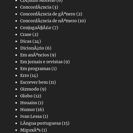
ClÃ¡udio Moreno
(6)
ConcordÃ¢ncia
(3)
ConcordÃ¢ncia de gÃªnero
(2)
ConcordÃ¢ncia de nÃºmero
(10)
ConjugaÃ§Ã£o
(7)
Crase
(2)
Dicas
(24)
DicionÃ¡rio
(6)
Em anÃºncios
(9)
Em jornais e revistas
(9)
Em programas
(1)
Erro
(14)
Escrever bem
(11)
Gizmodo
(9)
Globo
(12)
Houaiss
(1)
Humor
(16)
Ivan Lessa
(1)
LÃ­ngua portuguesa
(15)
MiguxÃªs
(1)