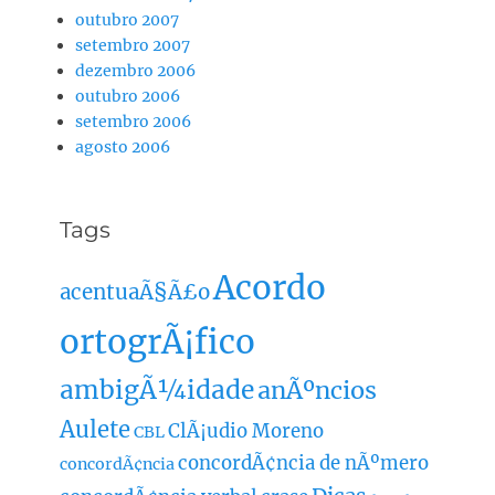
outubro 2007
setembro 2007
dezembro 2006
outubro 2006
setembro 2006
agosto 2006
Tags
Acordo
acentuaÃ§Ã£o
ortogrÃ¡fico
ambigÃ¼idade
anÃºncios
Aulete
ClÃ¡udio Moreno
CBL
concordÃ¢ncia de nÃºmero
concordÃ¢ncia