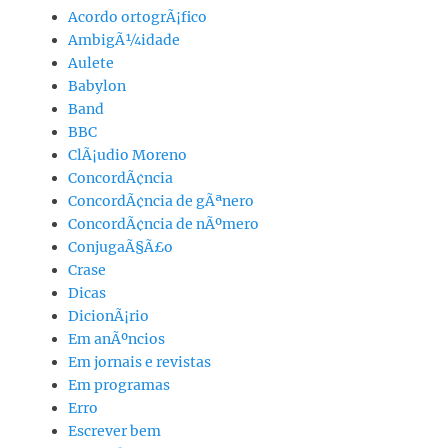
Acordo ortogrÃ¡fico
AmbigÃ¼idade
Aulete
Babylon
Band
BBC
ClÃ¡udio Moreno
ConcordÃ¢ncia
ConcordÃ¢ncia de gÃªnero
ConcordÃ¢ncia de nÃºmero
ConjugaÃ§Ã£o
Crase
Dicas
DicionÃ¡rio
Em anÃºncios
Em jornais e revistas
Em programas
Erro
Escrever bem