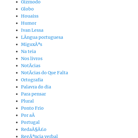
Gizmodo
Globo
Houaiss
Humor
Ivan Lessa
LÃ­ngua portuguesa
MiguxÃªs
Na teia
Nos livros
NotÃ­cias
NotÃ­cias do Que Falta
Ortografia
Palavra do dia
Para pensar
Plural
Ponto Frio
Por aÃ­
Portugal
RedaÃ§Ã£o
RegÃªncia verbal