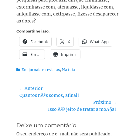
pesquisas para produzir um que eliminasse,
exterminasse com, atenuasse, liquidasse com,
aniquilasse com, extirpasse, fizesse desaparecer
as dores?
Compartilhe isso:
Facebook
X
WhatsApp
E-mail
Imprimir
Categorias:
Em jornais e revistas
,
Na teia
Navegação
← Anterior
Post
Quantos nÃ³s somos, afinal?
de
anterior:
Próximo →
Post
Próximo
Isso Ã© jeito de tratar a moÃ§a?
post:
Deixe um comentário
O seu endereço de e-mail não será publicado.