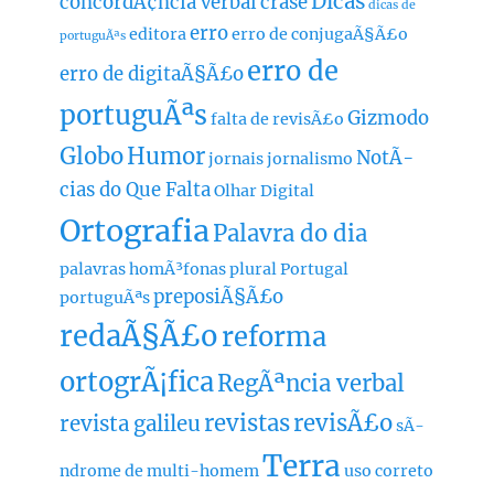
Dicas
concordÃ¢ncia verbal
crase
dicas de
erro
editora
erro de conjugaÃ§Ã£o
portuguÃªs
erro de
erro de digitaÃ§Ã£o
portuguÃªs
Gizmodo
falta de revisÃ£o
Globo
Humor
NotÃ­
jornais
jornalismo
cias do Que Falta
Olhar Digital
Ortografia
Palavra do dia
palavras homÃ³fonas
plural
Portugal
preposiÃ§Ã£o
portuguÃªs
redaÃ§Ã£o
reforma
ortogrÃ¡fica
RegÃªncia verbal
revistas
revisÃ£o
revista galileu
sÃ­
Terra
ndrome de multi-homem
uso correto