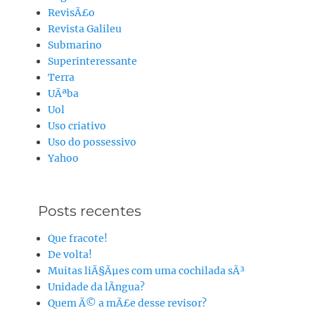
RevisÃ£o
Revista Galileu
Submarino
Superinteressante
Terra
UÃªba
Uol
Uso criativo
Uso do possessivo
Yahoo
Posts recentes
Que fracote!
De volta!
Muitas liÃ§Ãµes com uma cochilada sÃ³
Unidade da lÃ­ngua?
Quem Ã© a mÃ£e desse revisor?