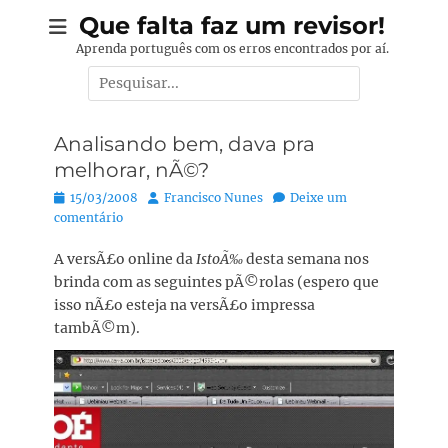
Pular
Que falta faz um revisor!
para
Aprenda português com os erros encontrados por aí.
o
Pesquisar
conteúdo
por:
Analisando bem, dava pra
melhorar, nÃ©?
Posted
Autor:
15/03/2008
Francisco Nunes
Deixe um
on
comentário
A versÃ£o online da
IstoÃ‰
desta semana nos
brinda com as seguintes pÃ©rolas (espero que
isso nÃ£o esteja na versÃ£o impressa
tambÃ©m).