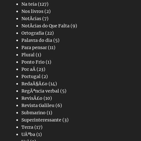
Na teia
(127)
Nos livros
(2)
NotÃ­cias
(7)
NotÃ­cias do Que Falta
(9)
Ortografia
(22)
Palavra do dia
(5)
Para pensar
(11)
Plural
(1)
Ponto Frio
(1)
Por aÃ­
(23)
Portugal
(2)
RedaÃ§Ã£o
(14)
RegÃªncia verbal
(5)
RevisÃ£o
(10)
Revista Galileu
(6)
Submarino
(1)
Superinteressante
(3)
Terra
(17)
UÃªba
(1)