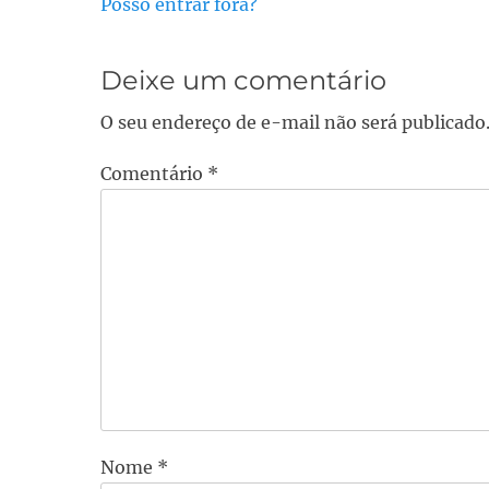
Post
Posso entrar fora?
de
anterior:
Post
Deixe um comentário
O seu endereço de e-mail não será publicado
Comentário
*
Nome
*