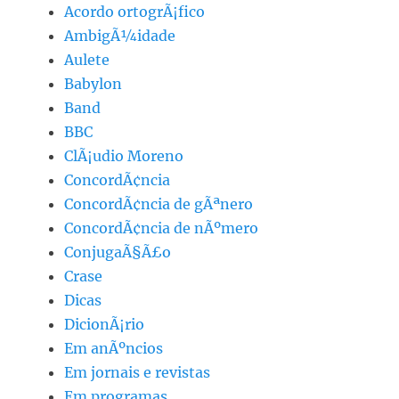
Acordo ortogrÃ¡fico
AmbigÃ¼idade
Aulete
Babylon
Band
BBC
ClÃ¡udio Moreno
ConcordÃ¢ncia
ConcordÃ¢ncia de gÃªnero
ConcordÃ¢ncia de nÃºmero
ConjugaÃ§Ã£o
Crase
Dicas
DicionÃ¡rio
Em anÃºncios
Em jornais e revistas
Em programas