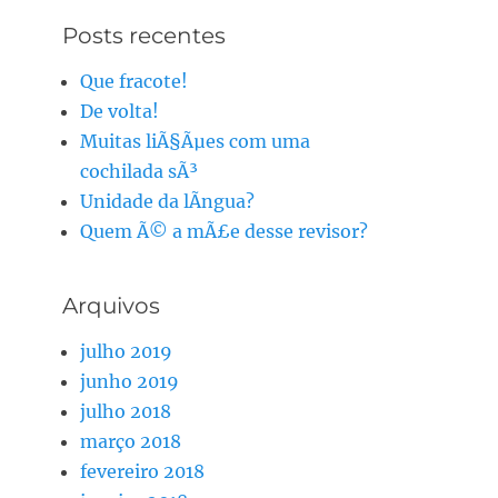
Posts recentes
Que fracote!
De volta!
Muitas liÃ§Ãµes com uma
cochilada sÃ³
Unidade da lÃ­ngua?
Quem Ã© a mÃ£e desse revisor?
Arquivos
julho 2019
junho 2019
julho 2018
março 2018
fevereiro 2018