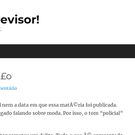
evisor!
.
Ã£o
mentário
 nem a data em que essa matÃ©ria foi publicada.
gado falando sobre moda. Por isso, o tom “policial”