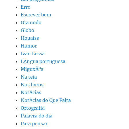
Erro
Escrever bem
Gizmodo
Globo
Houaiss
Humor
Ivan Lessa
LÃ­ngua portuguesa
MiguxÃªs
Na teia
Nos livros
NotÃ­cias
NotÃ­cias do Que Falta
Ortografia
Palavra do dia
Para pensar