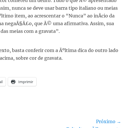
dator cometeu um delito. Tudo o que Ã© apresentado
Assim, nunca se deve usar barra tipo italiano ou meias
ltimo item, ao acrescentar o “Nunca” ao inÃ­cio da
uma negaÃ§Ã£o, que Ã© uma afirmativa. Assim, sua
 das meias com a gravata”.
exto, basta conferir com a Ãºltima dica do outro lado
acima, sobre cor de gravata.
il
Imprimir
Próximo →