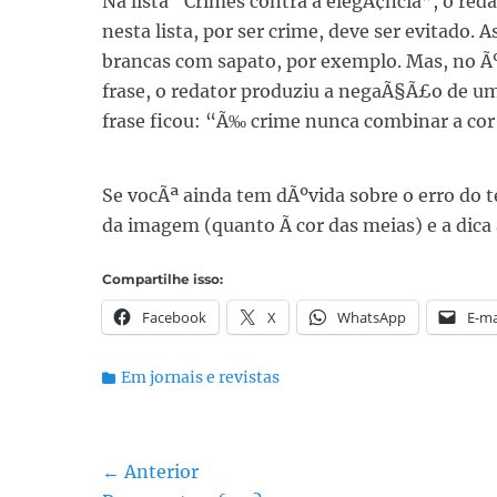
Na lista “Crimes contra a elegÃ¢ncia”, o re
nesta lista, por ser crime, deve ser evitado. 
brancas com sapato, por exemplo. Mas, no Ãº
frase, o redator produziu a negaÃ§Ã£o de 
frase ficou: “Ã‰ crime nunca combinar a cor
Se vocÃª ainda tem dÃºvida sobre o erro do t
da imagem (quanto Ã cor das meias) e a dica 
Compartilhe isso:
Facebook
X
WhatsApp
E-ma
Categorias:
Em jornais e revistas
Navegação
← Anterior