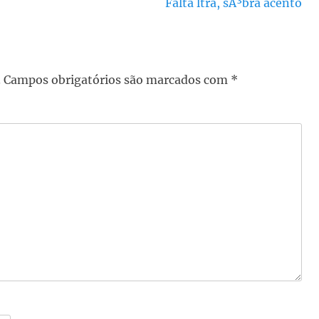
Próximo
Falta ltra, sÃ³bra acento
post:
.
Campos obrigatórios são marcados com
*