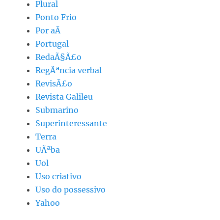
Plural
Ponto Frio
Por aÃ­
Portugal
RedaÃ§Ã£o
RegÃªncia verbal
RevisÃ£o
Revista Galileu
Submarino
Superinteressante
Terra
UÃªba
Uol
Uso criativo
Uso do possessivo
Yahoo