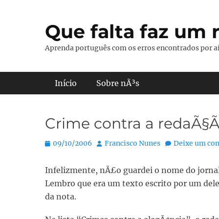
Pular
para
Que falta faz um r
o
conteúdo
Aprenda português com os erros encontrados por aí
Menu principal
Início
Sobre nÃ³s
Crime contra a redaÃ§
Posted
Autor:
09/10/2006
Francisco Nunes
Deixe um co
on
Infelizmente, nÃ£o guardei o nome do jornal
Lembro que era um texto escrito por um dele
da nota.