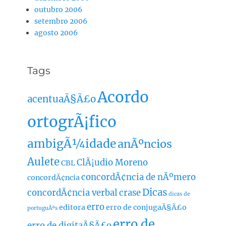
outubro 2006
setembro 2006
agosto 2006
Tags
Acordo
acentuaÃ§Ã£o
ortogrÃ¡fico
ambigÃ¼idade
anÃºncios
Aulete
ClÃ¡udio Moreno
CBL
concordÃ¢ncia de nÃºmero
concordÃ¢ncia
Dicas
concordÃ¢ncia verbal
crase
dicas de
erro
editora
erro de conjugaÃ§Ã£o
portuguÃªs
erro de
erro de digitaÃ§Ã£o