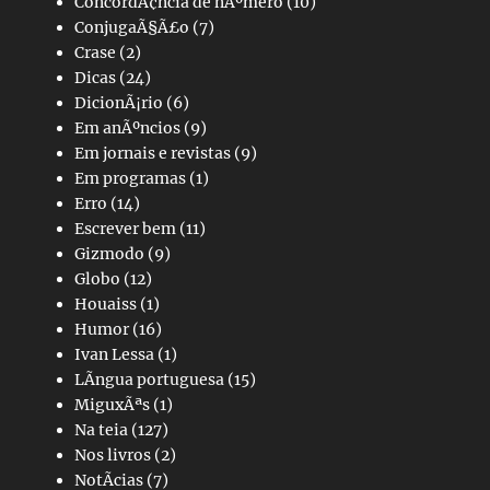
ConcordÃ¢ncia de nÃºmero
(10)
ConjugaÃ§Ã£o
(7)
Crase
(2)
Dicas
(24)
DicionÃ¡rio
(6)
Em anÃºncios
(9)
Em jornais e revistas
(9)
Em programas
(1)
Erro
(14)
Escrever bem
(11)
Gizmodo
(9)
Globo
(12)
Houaiss
(1)
Humor
(16)
Ivan Lessa
(1)
LÃ­ngua portuguesa
(15)
MiguxÃªs
(1)
Na teia
(127)
Nos livros
(2)
NotÃ­cias
(7)