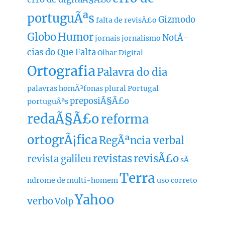
portuguÃªs
Gizmodo
falta de revisÃ£o
Globo
Humor
NotÃ­
jornais
jornalismo
cias do Que Falta
Olhar Digital
Ortografia
Palavra do dia
palavras homÃ³fonas
plural
Portugal
preposiÃ§Ã£o
portuguÃªs
redaÃ§Ã£o
reforma
ortogrÃ¡fica
RegÃªncia verbal
revistas
revisÃ£o
revista galileu
sÃ­
Terra
ndrome de multi-homem
uso correto
Yahoo
verbo
Volp