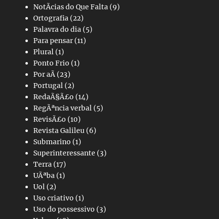
NotÃ­cias do Que Falta
(9)
Ortografia
(22)
Palavra do dia
(5)
Para pensar
(11)
Plural
(1)
Ponto Frio
(1)
Por aÃ­
(23)
Portugal
(2)
RedaÃ§Ã£o
(14)
RegÃªncia verbal
(5)
RevisÃ£o
(10)
Revista Galileu
(6)
Submarino
(1)
Superinteressante
(3)
Terra
(17)
UÃªba
(1)
Uol
(2)
Uso criativo
(1)
Uso do possessivo
(3)