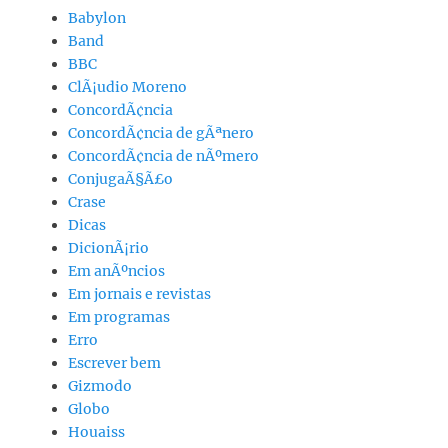
Babylon
Band
BBC
ClÃ¡udio Moreno
ConcordÃ¢ncia
ConcordÃ¢ncia de gÃªnero
ConcordÃ¢ncia de nÃºmero
ConjugaÃ§Ã£o
Crase
Dicas
DicionÃ¡rio
Em anÃºncios
Em jornais e revistas
Em programas
Erro
Escrever bem
Gizmodo
Globo
Houaiss