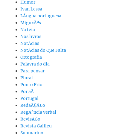
Humor
Ivan Lessa
LÃ­ngua portuguesa
MiguxÃªs
Na teia
Nos livros
NotÃ­cias
NotÃ­cias do Que Falta
Ortografia
Palavra do dia
Para pensar
Plural
Ponto Frio
Por aÃ­
Portugal
RedaÃ§Ã£o
RegÃªncia verbal
RevisÃ£o
Revista Galileu
Submarino