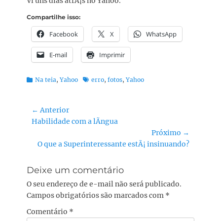
Vi uns dias atrÃ¡s no Yahoo.
Compartilhe isso:
Facebook
X
WhatsApp
E-mail
Imprimir
Categorias:
Tags:
Na teia
,
Yahoo
erro
,
fotos
,
Yahoo
Navegação
← Anterior
Post
Habilidade com a lÃ­ngua
de
anterior:
Próximo →
Post
Próximo
O que a Superinteressante estÃ¡ insinuando?
post:
Deixe um comentário
O seu endereço de e-mail não será publicado.
Campos obrigatórios são marcados com
*
Comentário
*