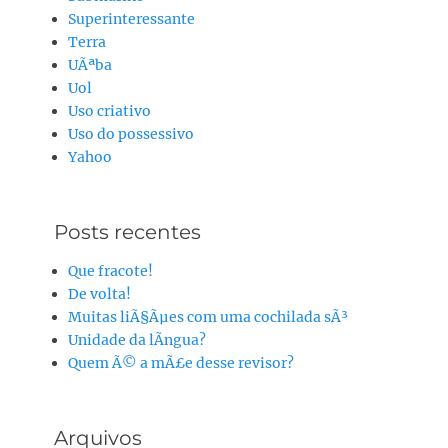
Superinteressante
Terra
UÃªba
Uol
Uso criativo
Uso do possessivo
Yahoo
Posts recentes
Que fracote!
De volta!
Muitas liÃ§Ãµes com uma cochilada sÃ³
Unidade da lÃ­ngua?
Quem Ã© a mÃ£e desse revisor?
Arquivos