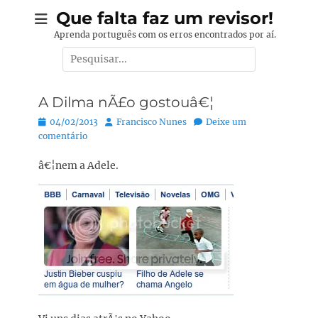
Pular
Que falta faz um revisor!
para
Aprenda português com os erros encontrados por aí.
o
Pesquisar
conteúdo
por:
A Dilma nÃ£o gostouâ€¦
Posted
Autor:
04/02/2013
Francisco Nunes
Deixe um
on
comentário
â€¦nem a Adele.