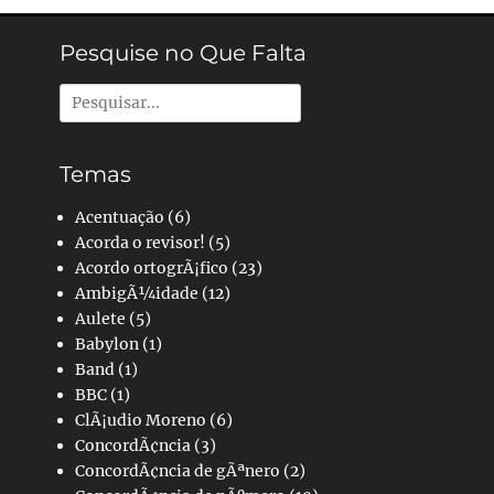
Pesquise no Que Falta
Pesquisar
por:
Temas
Acentuação
(6)
Acorda o revisor!
(5)
Acordo ortogrÃ¡fico
(23)
AmbigÃ¼idade
(12)
Aulete
(5)
Babylon
(1)
Band
(1)
BBC
(1)
ClÃ¡udio Moreno
(6)
ConcordÃ¢ncia
(3)
ConcordÃ¢ncia de gÃªnero
(2)