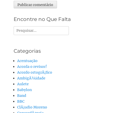
Alternative:
Encontre no Que Falta
Pesquisar
por:
Categorias
Acentuação
Acorda o revisor!
Acordo ortogrÃ¡fico
AmbigÃ¼idade
Aulete
Babylon
Band
BBC
ClÃ¡udio Moreno
ConcordÃ¢ncia