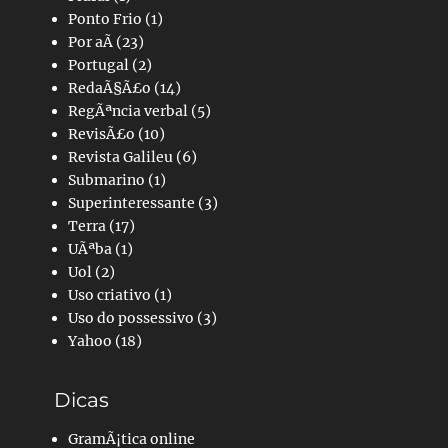
Ponto Frio
(1)
Por aÃ­
(23)
Portugal
(2)
RedaÃ§Ã£o
(14)
RegÃªncia verbal
(5)
RevisÃ£o
(10)
Revista Galileu
(6)
Submarino
(1)
Superinteressante
(3)
Terra
(17)
UÃªba
(1)
Uol
(2)
Uso criativo
(1)
Uso do possessivo
(3)
Yahoo
(18)
Dicas
GramÃ¡tica online