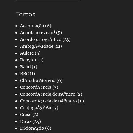
Temas
Acentuação
(6)
Acorda o revisor!
(5)
Acordo ortogrÃ¡fico
(23)
AmbigÃ¼idade
(12)
Aulete
(5)
Babylon
(1)
Band
(1)
BBC
(1)
ClÃ¡udio Moreno
(6)
ConcordÃ¢ncia
(3)
ConcordÃ¢ncia de gÃªnero
(2)
ConcordÃ¢ncia de nÃºmero
(10)
ConjugaÃ§Ã£o
(7)
Crase
(2)
Dicas
(24)
DicionÃ¡rio
(6)