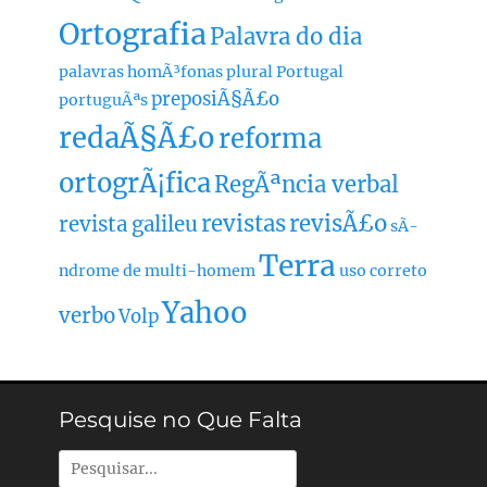
Ortografia
Palavra do dia
palavras homÃ³fonas
plural
Portugal
preposiÃ§Ã£o
portuguÃªs
redaÃ§Ã£o
reforma
ortogrÃ¡fica
RegÃªncia verbal
revistas
revisÃ£o
revista galileu
sÃ­
Terra
ndrome de multi-homem
uso correto
Yahoo
verbo
Volp
Pesquise no Que Falta
Pesquisar
por: