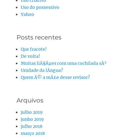
Uso criativo
Uso do possessivo
Yahoo
Posts recentes
Que fracote!
De volta!
Muitas liÃ§Ãµes com uma cochilada sÃ³
Unidade da lÃ­ngua?
Quem Ã© a mÃ£e desse revisor?
Arquivos
julho 2019
junho 2019
julho 2018
março 2018