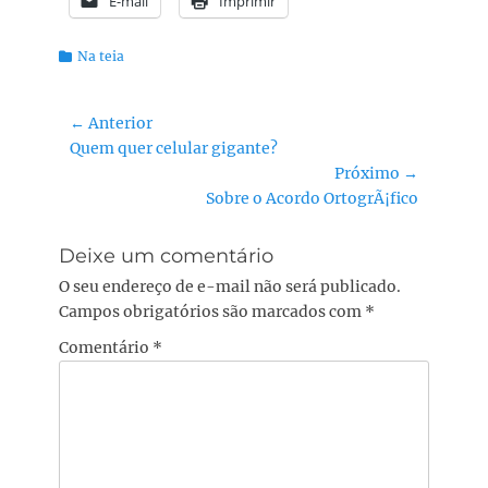
E-mail
Imprimir
Categorias:
Na teia
Navegação
← Anterior
Post
Quem quer celular gigante?
de
anterior:
Próximo →
Post
Próximo
Sobre o Acordo OrtogrÃ¡fico
post:
Deixe um comentário
O seu endereço de e-mail não será publicado.
Campos obrigatórios são marcados com
*
Comentário
*