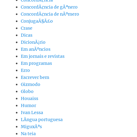
ConcordÃ¢ncia de gÃªnero
ConcordÃ¢ncia de nÃºmero
ConjugaÃ§Ã£o
Crase
Dicas
DicionÃ¡rio
Em anÃºncios
Em jornais e revistas
Em programas
Erro
Escrever bem
Gizmodo
Globo
Houaiss
Humor
Ivan Lessa
LÃ­ngua portuguesa
MiguxÃªs
Na teia