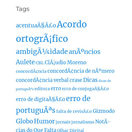
Tags
Acordo
acentuaÃ§Ã£o
ortogrÃ¡fico
ambigÃ¼idade
anÃºncios
Aulete
ClÃ¡udio Moreno
CBL
concordÃ¢ncia de nÃºmero
concordÃ¢ncia
Dicas
concordÃ¢ncia verbal
crase
dicas de
erro
editora
erro de conjugaÃ§Ã£o
portuguÃªs
erro de
erro de digitaÃ§Ã£o
portuguÃªs
Gizmodo
falta de revisÃ£o
Globo
Humor
NotÃ­
jornais
jornalismo
cias do Que Falta
Olhar Digital