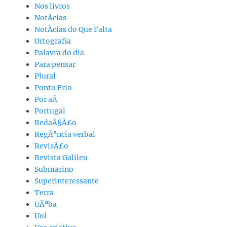
Nos livros
NotÃ­cias
NotÃ­cias do Que Falta
Ortografia
Palavra do dia
Para pensar
Plural
Ponto Frio
Por aÃ­
Portugal
RedaÃ§Ã£o
RegÃªncia verbal
RevisÃ£o
Revista Galileu
Submarino
Superinteressante
Terra
UÃªba
Uol