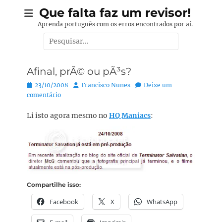
Pular
Que falta faz um revisor!
para
Aprenda português com os erros encontrados por aí.
o
Pesquisar
conteúdo
por:
Afinal, prÃ© ou pÃ³s?
Posted
Autor:
23/10/2008
Francisco Nunes
Deixe um
on
comentário
Li isto agora mesmo no
HQ Maniacs
:
Compartilhe isso:
Facebook
X
WhatsApp