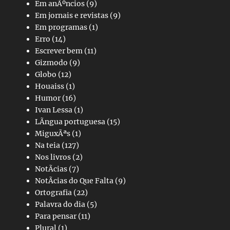
Em anÃºncios
(9)
Em jornais e revistas
(9)
Em programas
(1)
Erro
(14)
Escrever bem
(11)
Gizmodo
(9)
Globo
(12)
Houaiss
(1)
Humor
(16)
Ivan Lessa
(1)
LÃ­ngua portuguesa
(15)
MiguxÃªs
(1)
Na teia
(127)
Nos livros
(2)
NotÃ­cias
(7)
NotÃ­cias do Que Falta
(9)
Ortografia
(22)
Palavra do dia
(5)
Para pensar
(11)
Plural
(1)