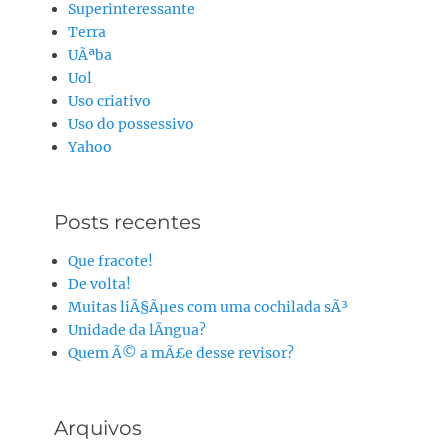
Superinteressante
Terra
UÃªba
Uol
Uso criativo
Uso do possessivo
Yahoo
Posts recentes
Que fracote!
De volta!
Muitas liÃ§Ãµes com uma cochilada sÃ³
Unidade da lÃ­ngua?
Quem Ã© a mÃ£e desse revisor?
Arquivos