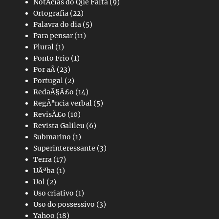
NotÃ­cias do Que Falta
(9)
Ortografia
(22)
Palavra do dia
(5)
Para pensar
(11)
Plural
(1)
Ponto Frio
(1)
Por aÃ­
(23)
Portugal
(2)
RedaÃ§Ã£o
(14)
RegÃªncia verbal
(5)
RevisÃ£o
(10)
Revista Galileu
(6)
Submarino
(1)
Superinteressante
(3)
Terra
(17)
UÃªba
(1)
Uol
(2)
Uso criativo
(1)
Uso do possessivo
(3)
Yahoo
(18)