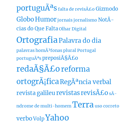
portuguÃªs
Gizmodo
falta de revisÃ£o
Globo
Humor
NotÃ­
jornais
jornalismo
cias do Que Falta
Olhar Digital
Ortografia
Palavra do dia
palavras homÃ³fonas
plural
Portugal
preposiÃ§Ã£o
portuguÃªs
redaÃ§Ã£o
reforma
ortogrÃ¡fica
RegÃªncia verbal
revistas
revisÃ£o
revista galileu
sÃ­
Terra
ndrome de multi-homem
uso correto
Yahoo
verbo
Volp