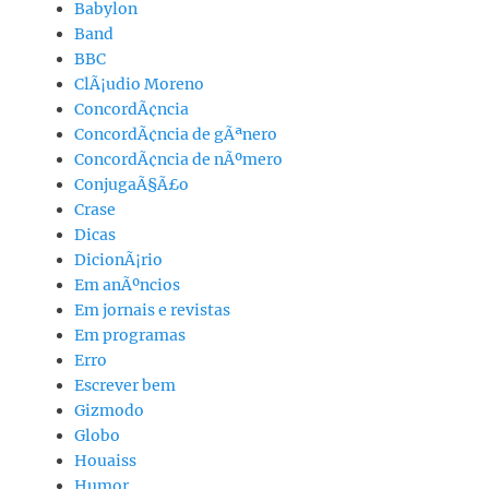
Babylon
Band
BBC
ClÃ¡udio Moreno
ConcordÃ¢ncia
ConcordÃ¢ncia de gÃªnero
ConcordÃ¢ncia de nÃºmero
ConjugaÃ§Ã£o
Crase
Dicas
DicionÃ¡rio
Em anÃºncios
Em jornais e revistas
Em programas
Erro
Escrever bem
Gizmodo
Globo
Houaiss
Humor