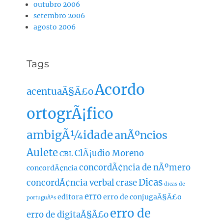
outubro 2006
setembro 2006
agosto 2006
Tags
Acordo
acentuaÃ§Ã£o
ortogrÃ¡fico
ambigÃ¼idade
anÃºncios
Aulete
ClÃ¡udio Moreno
CBL
concordÃ¢ncia de nÃºmero
concordÃ¢ncia
Dicas
concordÃ¢ncia verbal
crase
dicas de
erro
editora
erro de conjugaÃ§Ã£o
portuguÃªs
erro de
erro de digitaÃ§Ã£o