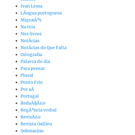
Ivan Lessa
LÃ­ngua portuguesa
MiguxÃªs
Na teia
Nos livros
NotÃ­cias
NotÃ­cias do Que Falta
Ortografia
Palavra do dia
Para pensar
Plural
Ponto Frio
Por aÃ­
Portugal
RedaÃ§Ã£o
RegÃªncia verbal
RevisÃ£o
Revista Galileu
Submarino