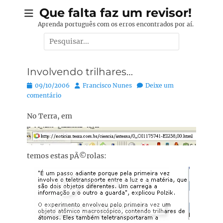
Pular
Que falta faz um revisor!
para
Aprenda português com os erros encontrados por aí.
o
Pesquisar
conteúdo
por:
Involvendo trilhares…
Posted
Autor:
09/10/2006
Francisco Nunes
Deixe um
on
comentário
No Terra, em
temos estas pÃ©rolas: