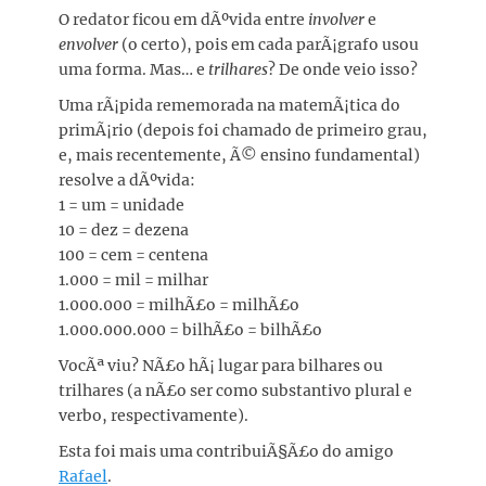
O redator ficou em dÃºvida entre
involver
e
envolver
(o certo), pois em cada parÃ¡grafo usou
uma forma. Mas… e
trilhares
? De onde veio isso?
Uma rÃ¡pida rememorada na matemÃ¡tica do
primÃ¡rio (depois foi chamado de primeiro grau,
e, mais recentemente, Ã© ensino fundamental)
resolve a dÃºvida:
1 = um = unidade
10 = dez = dezena
100 = cem = centena
1.000 = mil = milhar
1.000.000 = milhÃ£o = milhÃ£o
1.000.000.000 = bilhÃ£o = bilhÃ£o
VocÃª viu? NÃ£o hÃ¡ lugar para bilhares ou
trilhares (a nÃ£o ser como substantivo plural e
verbo, respectivamente).
Esta foi mais uma contribuiÃ§Ã£o do amigo
Rafael
.