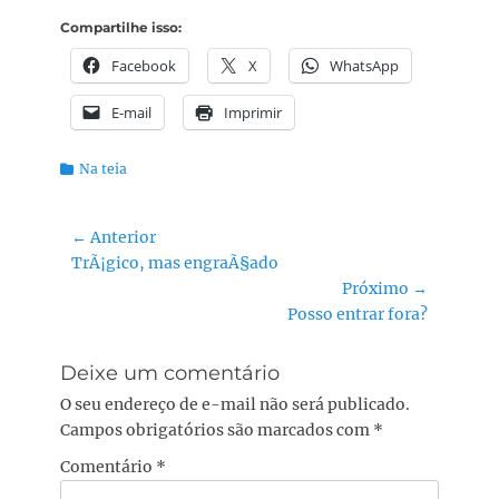
Compartilhe isso:
Facebook
X
WhatsApp
E-mail
Imprimir
Categorias:
Na teia
Navegação
← Anterior
Post
TrÃ¡gico, mas engraÃ§ado
de
anterior:
Próximo →
Post
Próximo
Posso entrar fora?
post:
Deixe um comentário
O seu endereço de e-mail não será publicado.
Campos obrigatórios são marcados com
*
Comentário
*