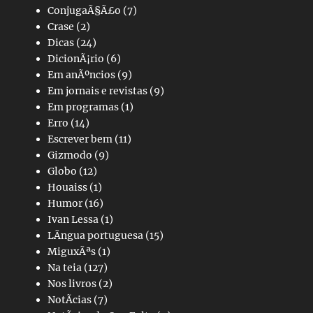
ConjugaÃ§Ã£o
(7)
Crase
(2)
Dicas
(24)
DicionÃ¡rio
(6)
Em anÃºncios
(9)
Em jornais e revistas
(9)
Em programas
(1)
Erro
(14)
Escrever bem
(11)
Gizmodo
(9)
Globo
(12)
Houaiss
(1)
Humor
(16)
Ivan Lessa
(1)
LÃ­ngua portuguesa
(15)
MiguxÃªs
(1)
Na teia
(127)
Nos livros
(2)
NotÃ­cias
(7)