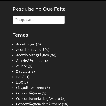
Pesquise no Que Falta
Pesquisar
por:
Temas
Acentuação
(6)
Acorda o revisor!
(5)
Acordo ortogrÃ¡fico
(23)
AmbigÃ¼idade
(12)
Aulete
(5)
Babylon
(1)
Band
(1)
BBC
(1)
ClÃ¡udio Moreno
(6)
ConcordÃ¢ncia
(3)
ConcordÃ¢ncia de gÃªnero
(2)
ConcordÃ¢ncia de nÃºmero
(10)