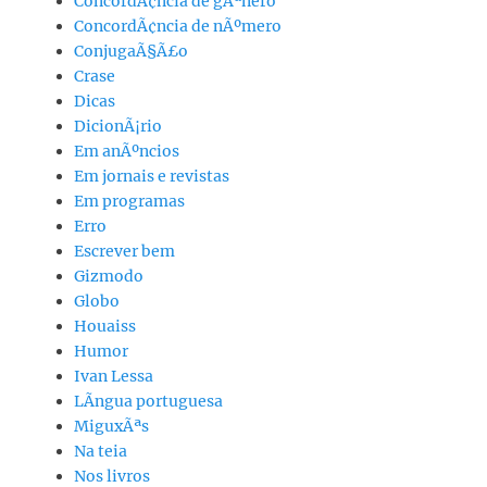
ConcordÃ¢ncia de gÃªnero
ConcordÃ¢ncia de nÃºmero
ConjugaÃ§Ã£o
Crase
Dicas
DicionÃ¡rio
Em anÃºncios
Em jornais e revistas
Em programas
Erro
Escrever bem
Gizmodo
Globo
Houaiss
Humor
Ivan Lessa
LÃ­ngua portuguesa
MiguxÃªs
Na teia
Nos livros