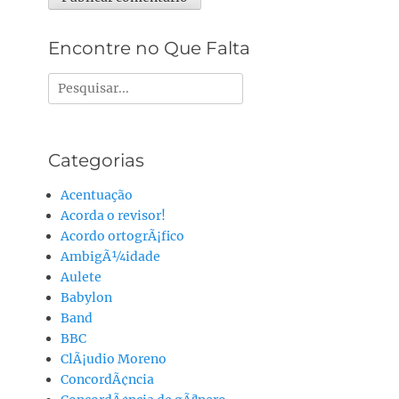
Alternative:
Encontre no Que Falta
Pesquisar
por:
Categorias
Acentuação
Acorda o revisor!
Acordo ortogrÃ¡fico
AmbigÃ¼idade
Aulete
Babylon
Band
BBC
ClÃ¡udio Moreno
ConcordÃ¢ncia