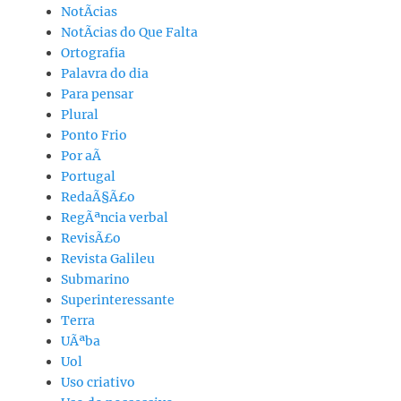
NotÃ­cias
NotÃ­cias do Que Falta
Ortografia
Palavra do dia
Para pensar
Plural
Ponto Frio
Por aÃ­
Portugal
RedaÃ§Ã£o
RegÃªncia verbal
RevisÃ£o
Revista Galileu
Submarino
Superinteressante
Terra
UÃªba
Uol
Uso criativo