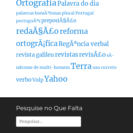
Ortografia
Palavra do dia
palavras homÃ³fonas
plural
Portugal
preposiÃ§Ã£o
portuguÃªs
redaÃ§Ã£o
reforma
ortogrÃ¡fica
RegÃªncia verbal
revistas
revisÃ£o
revista galileu
sÃ­
Terra
ndrome de multi-homem
uso correto
Yahoo
verbo
Volp
Pesquise no Que Falta
Pesquisar
por: