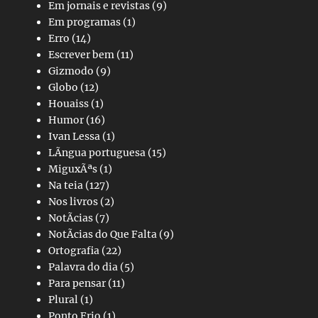
Em jornais e revistas
(9)
Em programas
(1)
Erro
(14)
Escrever bem
(11)
Gizmodo
(9)
Globo
(12)
Houaiss
(1)
Humor
(16)
Ivan Lessa
(1)
LÃ­ngua portuguesa
(15)
MiguxÃªs
(1)
Na teia
(127)
Nos livros
(2)
NotÃ­cias
(7)
NotÃ­cias do Que Falta
(9)
Ortografia
(22)
Palavra do dia
(5)
Para pensar
(11)
Plural
(1)
Ponto Frio
(1)