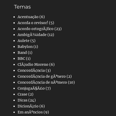
Temas
Acentuação
(6)
Acorda o revisor!
(5)
Acordo ortogrÃ¡fico
(23)
AmbigÃ¼idade
(12)
Aulete
(5)
Babylon
(1)
Band
(1)
BBC
(1)
ClÃ¡udio Moreno
(6)
ConcordÃ¢ncia
(3)
ConcordÃ¢ncia de gÃªnero
(2)
ConcordÃ¢ncia de nÃºmero
(10)
ConjugaÃ§Ã£o
(7)
Crase
(2)
Dicas
(24)
DicionÃ¡rio
(6)
Em anÃºncios
(9)