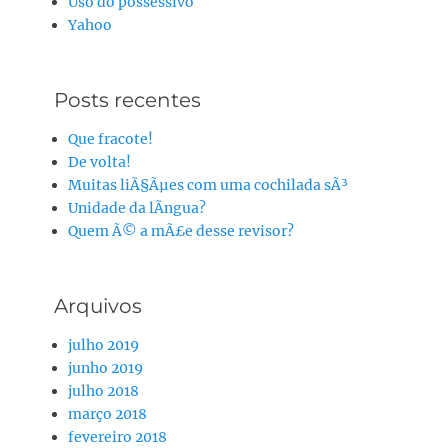
Uso do possessivo
Yahoo
Posts recentes
Que fracote!
De volta!
Muitas liÃ§Ãµes com uma cochilada sÃ³
Unidade da lÃ­ngua?
Quem Ã© a mÃ£e desse revisor?
Arquivos
julho 2019
junho 2019
julho 2018
março 2018
fevereiro 2018