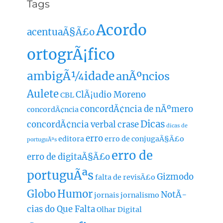
Tags
Acordo
acentuaÃ§Ã£o
ortogrÃ¡fico
ambigÃ¼idade
anÃºncios
Aulete
ClÃ¡udio Moreno
CBL
concordÃ¢ncia de nÃºmero
concordÃ¢ncia
Dicas
concordÃ¢ncia verbal
crase
dicas de
erro
editora
erro de conjugaÃ§Ã£o
portuguÃªs
erro de
erro de digitaÃ§Ã£o
portuguÃªs
Gizmodo
falta de revisÃ£o
Globo
Humor
NotÃ­
jornais
jornalismo
cias do Que Falta
Olhar Digital