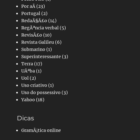
Por aÃ­
(23)
Portugal
(2)
RedaÃ§Ã£o
(14)
RegÃªncia verbal
(5)
RevisÃ£o
(10)
Revista Galileu
(6)
Submarino
(1)
Superinteressante
(3)
Terra
(17)
UÃªba
(1)
Uol
(2)
Uso criativo
(1)
Uso do possessivo
(3)
Yahoo
(18)
Dicas
GramÃ¡tica online