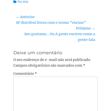
Categorias:
Na teia
Navegação
← Anterior
Post
SP distribui livros com o termo “encino”
de
anterior:
Próximo →
Post
Próximo
Seu gostasse… Ou A gente escreve como a
post:
gente fala
Deixe um comentário
O seu endereço de e-mail não será publicado.
Campos obrigatórios são marcados com
*
Comentário
*