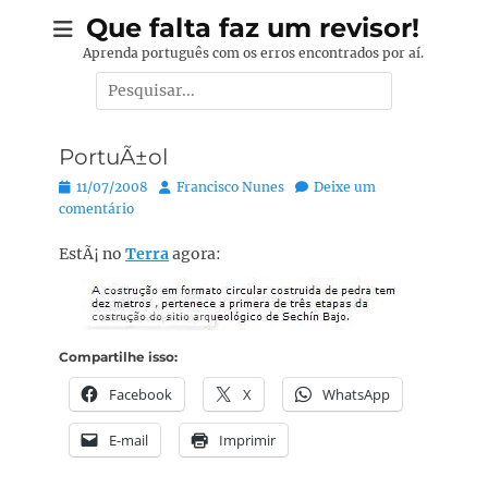
Pular
Que falta faz um revisor!
para
Aprenda português com os erros encontrados por aí.
o
Pesquisar
conteúdo
por:
PortuÃ±ol
Posted
Autor:
11/07/2008
Francisco Nunes
Deixe um
on
comentário
EstÃ¡ no
Terra
agora:
Compartilhe isso:
Facebook
X
WhatsApp
E-mail
Imprimir