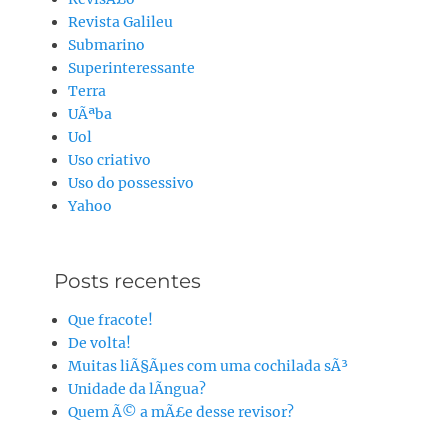
Revista Galileu
Submarino
Superinteressante
Terra
UÃªba
Uol
Uso criativo
Uso do possessivo
Yahoo
Posts recentes
Que fracote!
De volta!
Muitas liÃ§Ãµes com uma cochilada sÃ³
Unidade da lÃ­ngua?
Quem Ã© a mÃ£e desse revisor?