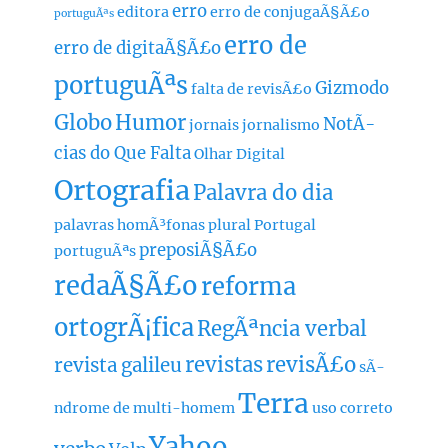
erro
editora
erro de conjugaÃ§Ã£o
portuguÃªs
erro de
erro de digitaÃ§Ã£o
portuguÃªs
Gizmodo
falta de revisÃ£o
Globo
Humor
NotÃ­
jornais
jornalismo
cias do Que Falta
Olhar Digital
Ortografia
Palavra do dia
palavras homÃ³fonas
plural
Portugal
preposiÃ§Ã£o
portuguÃªs
redaÃ§Ã£o
reforma
ortogrÃ¡fica
RegÃªncia verbal
revistas
revisÃ£o
revista galileu
sÃ­
Terra
ndrome de multi-homem
uso correto
Yahoo