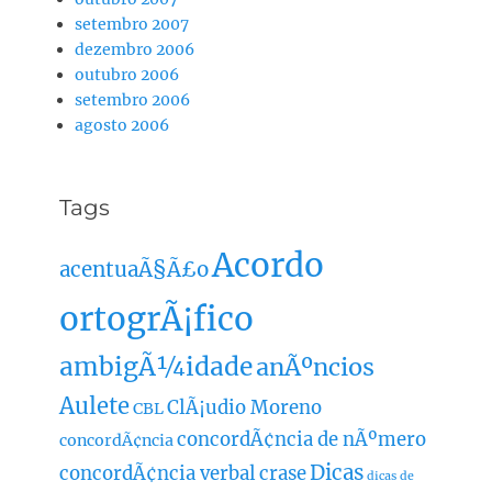
setembro 2007
dezembro 2006
outubro 2006
setembro 2006
agosto 2006
Tags
Acordo
acentuaÃ§Ã£o
ortogrÃ¡fico
ambigÃ¼idade
anÃºncios
Aulete
ClÃ¡udio Moreno
CBL
concordÃ¢ncia de nÃºmero
concordÃ¢ncia
Dicas
concordÃ¢ncia verbal
crase
dicas de