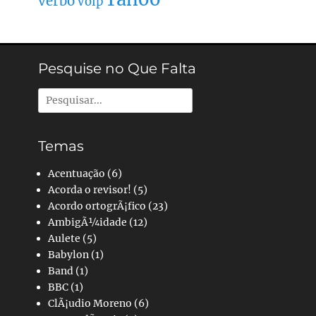
verbo
Volp
Pesquise no Que Falta
Pesquisar
por:
Temas
Acentuação
(6)
Acorda o revisor!
(5)
Acordo ortogrÃ¡fico
(23)
AmbigÃ¼idade
(12)
Aulete
(5)
Babylon
(1)
Band
(1)
BBC
(1)
ClÃ¡udio Moreno
(6)