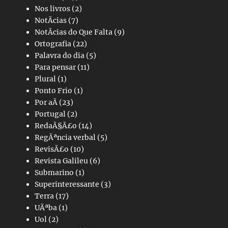
Nos livros
(2)
NotÃ­cias
(7)
NotÃ­cias do Que Falta
(9)
Ortografia
(22)
Palavra do dia
(5)
Para pensar
(11)
Plural
(1)
Ponto Frio
(1)
Por aÃ­
(23)
Portugal
(2)
RedaÃ§Ã£o
(14)
RegÃªncia verbal
(5)
RevisÃ£o
(10)
Revista Galileu
(6)
Submarino
(1)
Superinteressante
(3)
Terra
(17)
UÃªba
(1)
Uol
(2)