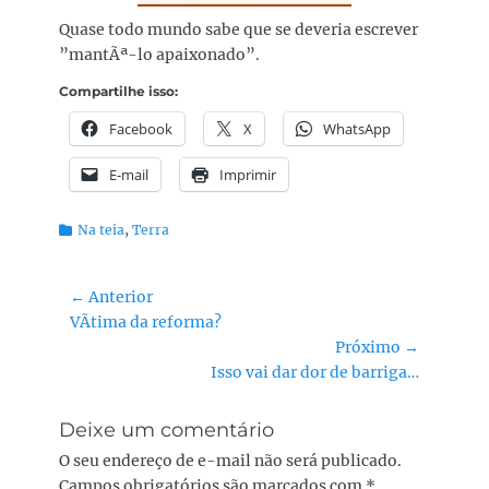
Quase todo mundo sabe que se deveria escrever
”mantÃª-lo apaixonado”.
Compartilhe isso:
Facebook
X
WhatsApp
E-mail
Imprimir
Categorias:
Na teia
,
Terra
Navegação
← Anterior
Post
VÃ­tima da reforma?
de
anterior:
Próximo →
Post
Próximo
Isso vai dar dor de barriga…
post:
Deixe um comentário
O seu endereço de e-mail não será publicado.
Campos obrigatórios são marcados com
*