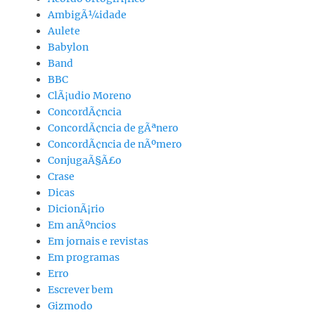
AmbigÃ¼idade
Aulete
Babylon
Band
BBC
ClÃ¡udio Moreno
ConcordÃ¢ncia
ConcordÃ¢ncia de gÃªnero
ConcordÃ¢ncia de nÃºmero
ConjugaÃ§Ã£o
Crase
Dicas
DicionÃ¡rio
Em anÃºncios
Em jornais e revistas
Em programas
Erro
Escrever bem
Gizmodo