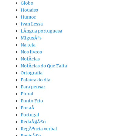
Globo
Houaiss
Humor
Ivan Lessa
LÃ­ngua portuguesa
MiguxÃªs
Na teia
Nos livros
NotÃ­cias
NotÃ­cias do Que Falta
Ortografia
Palavra do dia
Para pensar
Plural
Ponto Frio
Por aÃ­
Portugal
RedaÃ§Ã£o
RegÃªncia verbal
RevisÃ£o