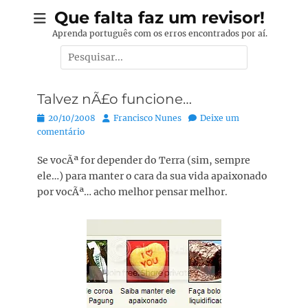
Pular
Que falta faz um revisor!
para
Aprenda português com os erros encontrados por aí.
o
Pesquisar
conteúdo
por:
Talvez nÃ£o funcione…
Posted
Autor:
20/10/2008
Francisco Nunes
Deixe um
on
comentário
Se vocÃª for depender do Terra (sim, sempre
ele…) para manter o cara da sua vida apaixonado
por vocÃª… acho melhor pensar melhor.