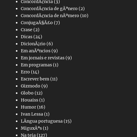
ConcordÃ¢ncia
(3)
ConcordÃ¢ncia de gÃªnero
(2)
ConcordÃ¢ncia de nÃºmero
(10)
ConjugaÃ§Ã£o
(7)
Crase
(2)
Dicas
(24)
DicionÃ¡rio
(6)
Em anÃºncios
(9)
Em jornais e revistas
(9)
Em programas
(1)
Erro
(14)
Escrever bem
(11)
Gizmodo
(9)
Globo
(12)
Houaiss
(1)
Humor
(16)
Ivan Lessa
(1)
LÃ­ngua portuguesa
(15)
MiguxÃªs
(1)
Na teia
(127)