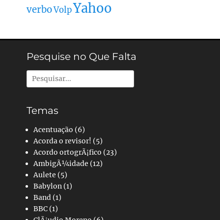
Yahoo
verbo
Volp
Pesquise no Que Falta
Pesquisar
por:
Temas
Acentuação
(6)
Acorda o revisor!
(5)
Acordo ortogrÃ¡fico
(23)
AmbigÃ¼idade
(12)
Aulete
(5)
Babylon
(1)
Band
(1)
BBC
(1)
ClÃ¡udio Moreno
(6)