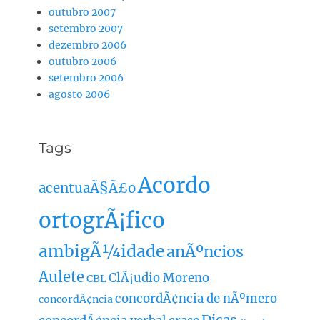
outubro 2007
setembro 2007
dezembro 2006
outubro 2006
setembro 2006
agosto 2006
Tags
Acordo
acentuaÃ§Ã£o
ortogrÃ¡fico
ambigÃ¼idade
anÃºncios
Aulete
ClÃ¡udio Moreno
CBL
concordÃ¢ncia de nÃºmero
concordÃ¢ncia