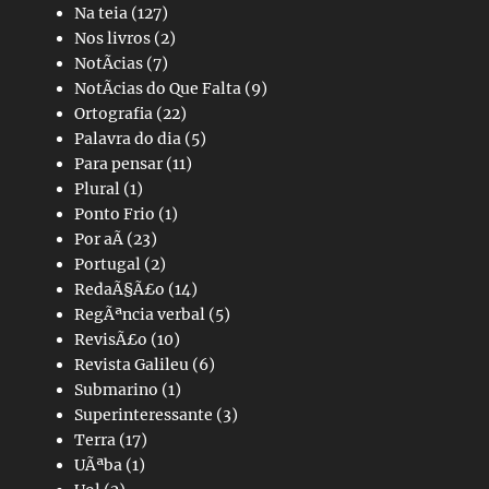
Na teia
(127)
Nos livros
(2)
NotÃ­cias
(7)
NotÃ­cias do Que Falta
(9)
Ortografia
(22)
Palavra do dia
(5)
Para pensar
(11)
Plural
(1)
Ponto Frio
(1)
Por aÃ­
(23)
Portugal
(2)
RedaÃ§Ã£o
(14)
RegÃªncia verbal
(5)
RevisÃ£o
(10)
Revista Galileu
(6)
Submarino
(1)
Superinteressante
(3)
Terra
(17)
UÃªba
(1)