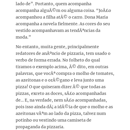
lado de”. Portanto, quem acompanha
acompanha alguÃ©m ou alguma coisa. “JoÃ£o
acompanhou a filha atÃ© o carro. Dona Maria
acompanha a novela fielmente. As cores do seu
vestido acompanhavam as tendÃªncias da
moda.”
No entanto, muita gente, principalmente
redatores de anÃºncio de pizzaria, tem usado o
verbo de forma errada. No folheto do qual
tiramos o exemplo acima, Ã© dito, em outras
palavras, que vocÃª compra o molho de tomates,
as azeitonas e o orÃ©gano e leva junto uma
pizza! O que quiseram dizer Ã© que todas as
pizzas, exceto as doces, sÃ£o acompanhadas
de… E, na verdade, nem sÃ£o acompanhadas,
pois isso ainda dÃ¡ a idÃ©ia de que o molho e as
azeitonas vÃªm ao lado da pizza, talvez num
potinho ou vestindo uma camiseta de
propaganda da pizzaria.