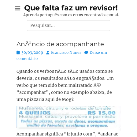
Pular
Que falta faz um revisor!
para
Aprenda português com os erros encontrados por aí.
o
Pesquisar
conteúdo
por:
AnÃºncio de acompanhante
Posted
Autor:
30/03/2009
Francisco Nunes
Deixe um
on
comentário
Quando os verbos nÃ£o sÃ£o usados como se
deveria, os resultados sÃ£o engraÃ§ados. Um
verbo que tem sido bem maltratado Ã©
“acompanhar”, como no exemplo abaixo, de
uma pizzaria aqui de Mogi:
Acompanhar significa “ir junto com”, “andar ao