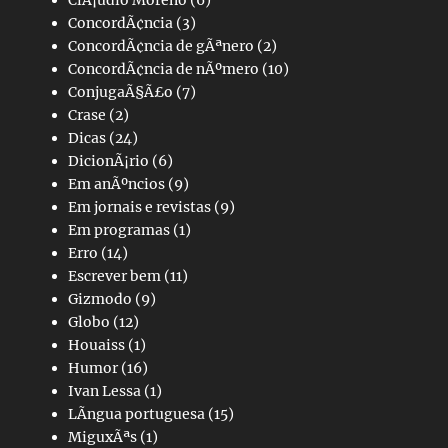
ConcordÃ¢ncia
(3)
ConcordÃ¢ncia de gÃªnero
(2)
ConcordÃ¢ncia de nÃºmero
(10)
ConjugaÃ§Ã£o
(7)
Crase
(2)
Dicas
(24)
DicionÃ¡rio
(6)
Em anÃºncios
(9)
Em jornais e revistas
(9)
Em programas
(1)
Erro
(14)
Escrever bem
(11)
Gizmodo
(9)
Globo
(12)
Houaiss
(1)
Humor
(16)
Ivan Lessa
(1)
LÃ­ngua portuguesa
(15)
MiguxÃªs
(1)