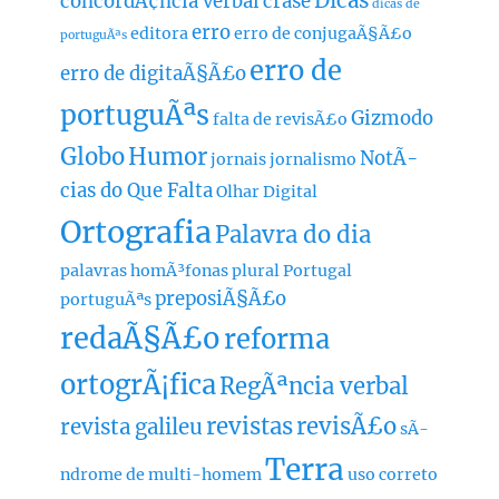
Dicas
concordÃ¢ncia verbal
crase
dicas de
erro
editora
erro de conjugaÃ§Ã£o
portuguÃªs
erro de
erro de digitaÃ§Ã£o
portuguÃªs
Gizmodo
falta de revisÃ£o
Globo
Humor
NotÃ­
jornais
jornalismo
cias do Que Falta
Olhar Digital
Ortografia
Palavra do dia
palavras homÃ³fonas
plural
Portugal
preposiÃ§Ã£o
portuguÃªs
redaÃ§Ã£o
reforma
ortogrÃ¡fica
RegÃªncia verbal
revistas
revisÃ£o
revista galileu
sÃ­
Terra
ndrome de multi-homem
uso correto