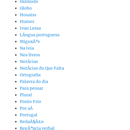
Gizmodo
Globo
Houaiss
Humor
Ivan Lessa
LÃ­ngua portuguesa
MiguxÃªs
Na teia
Nos livros
NotÃ­cias
NotÃ­cias do Que Falta
Ortografia
Palavra do dia
Para pensar
Plural
Ponto Frio
Por aÃ­
Portugal
RedaÃ§Ã£o
RegÃªncia verbal