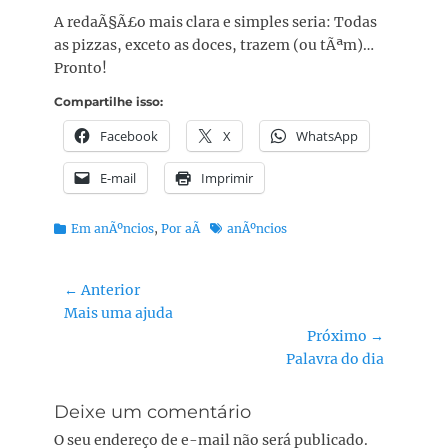
A redaÃ§Ã£o mais clara e simples seria: Todas
as pizzas, exceto as doces, trazem (ou tÃªm)…
Pronto!
Compartilhe isso:
Facebook
X
WhatsApp
E-mail
Imprimir
Categorias:
Tags:
Em anÃºncios
,
Por aÃ­
anÃºncios
Navegação
← Anterior
Post
Mais uma ajuda
de
anterior:
Próximo →
Post
Próximo
Palavra do dia
post:
Deixe um comentário
O seu endereço de e-mail não será publicado.