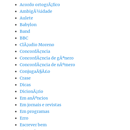
Acordo ortogrÃ¡fico
AmbigÃ¼idade
Aulete
Babylon
Band
BBC
ClÃ¡udio Moreno
ConcordÃ¢ncia
ConcordÃ¢ncia de gÃªnero
ConcordÃ¢ncia de nÃºmero
ConjugaÃ§Ã£o
Crase
Dicas
DicionÃ¡rio
Em anÃºncios
Em jornais e revistas
Em programas
Erro
Escrever bem