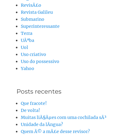
RevisÃ£o
Revista Galileu
Submarino
Superinteressante
Terra
UÃªba
Uol
Uso criativo
Uso do possessivo
Yahoo
Posts recentes
Que fracote!
De volta!
Muitas liÃ§Ãµes com uma cochilada sÃ³
Unidade da lÃ­ngua?
Quem Ã© a mÃ£e desse revisor?