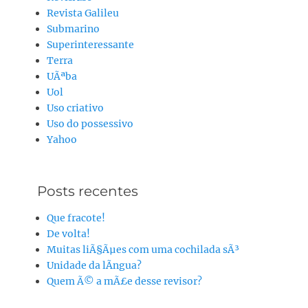
Revista Galileu
Submarino
Superinteressante
Terra
UÃªba
Uol
Uso criativo
Uso do possessivo
Yahoo
Posts recentes
Que fracote!
De volta!
Muitas liÃ§Ãµes com uma cochilada sÃ³
Unidade da lÃ­ngua?
Quem Ã© a mÃ£e desse revisor?