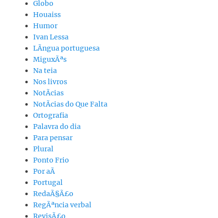
Globo
Houaiss
Humor
Ivan Lessa
LÃ­ngua portuguesa
MiguxÃªs
Na teia
Nos livros
NotÃ­cias
NotÃ­cias do Que Falta
Ortografia
Palavra do dia
Para pensar
Plural
Ponto Frio
Por aÃ­
Portugal
RedaÃ§Ã£o
RegÃªncia verbal
RevisÃ£o