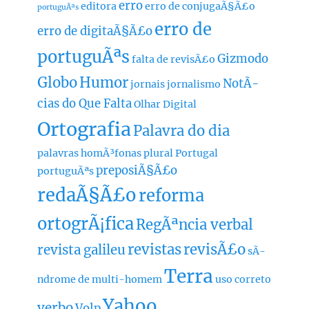
erro
editora
erro de conjugaÃ§Ã£o
portuguÃªs
erro de
erro de digitaÃ§Ã£o
portuguÃªs
Gizmodo
falta de revisÃ£o
Globo
Humor
NotÃ­
jornais
jornalismo
cias do Que Falta
Olhar Digital
Ortografia
Palavra do dia
palavras homÃ³fonas
plural
Portugal
preposiÃ§Ã£o
portuguÃªs
redaÃ§Ã£o
reforma
ortogrÃ¡fica
RegÃªncia verbal
revistas
revisÃ£o
revista galileu
sÃ­
Terra
ndrome de multi-homem
uso correto
Yahoo
verbo
Volp