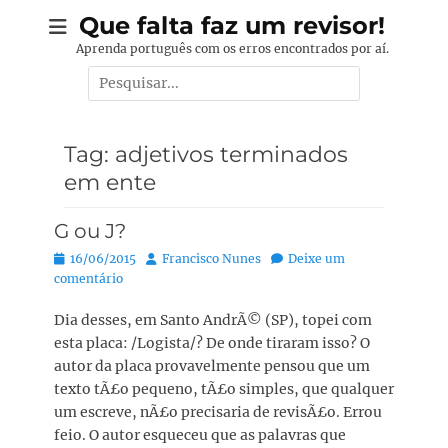
Pular
Que falta faz um revisor!
para
Aprenda português com os erros encontrados por aí.
o
Pesquisar
conteúdo
por:
Tag:
adjetivos terminados
em ente
G ou J?
Posted
Autor:
16/06/2015
Francisco Nunes
Deixe um
on
comentário
Dia desses, em Santo AndrÃ© (SP), topei com
esta placa: /Logista/? De onde tiraram isso? O
autor da placa provavelmente pensou que um
texto tÃ£o pequeno, tÃ£o simples, que qualquer
um escreve, nÃ£o precisaria de revisÃ£o. Errou
feio. O autor esqueceu que as palavras que