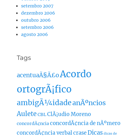
setembro 2007
dezembro 2006
outubro 2006
setembro 2006
agosto 2006
Tags
Acordo
acentuaÃ§Ã£o
ortogrÃ¡fico
ambigÃ¼idade
anÃºncios
Aulete
ClÃ¡udio Moreno
CBL
concordÃ¢ncia de nÃºmero
concordÃ¢ncia
Dicas
concordÃ¢ncia verbal
crase
dicas de