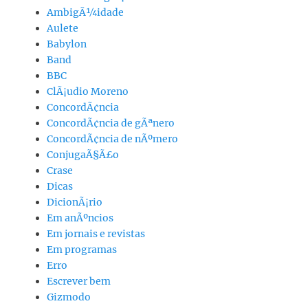
AmbigÃ¼idade
Aulete
Babylon
Band
BBC
ClÃ¡udio Moreno
ConcordÃ¢ncia
ConcordÃ¢ncia de gÃªnero
ConcordÃ¢ncia de nÃºmero
ConjugaÃ§Ã£o
Crase
Dicas
DicionÃ¡rio
Em anÃºncios
Em jornais e revistas
Em programas
Erro
Escrever bem
Gizmodo