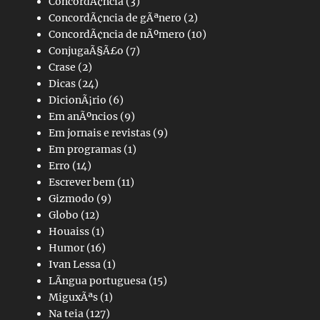
ConcordÃ¢ncia
(3)
ConcordÃ¢ncia de gÃªnero
(2)
ConcordÃ¢ncia de nÃºmero
(10)
ConjugaÃ§Ã£o
(7)
Crase
(2)
Dicas
(24)
DicionÃ¡rio
(6)
Em anÃºncios
(9)
Em jornais e revistas
(9)
Em programas
(1)
Erro
(14)
Escrever bem
(11)
Gizmodo
(9)
Globo
(12)
Houaiss
(1)
Humor
(16)
Ivan Lessa
(1)
LÃ­ngua portuguesa
(15)
MiguxÃªs
(1)
Na teia
(127)