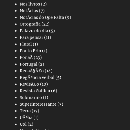
Nos livros
(2)
NotÃ­cias
(7)
NotÃ­cias do Que Falta
(9)
Ortografia
(22)
Palavra do dia
(5)
Para pensar
(11)
Plural
(1)
Ponto Frio
(1)
Por aÃ­
(23)
Portugal
(2)
RedaÃ§Ã£o
(14)
RegÃªncia verbal
(5)
RevisÃ£o
(10)
Revista Galileu
(6)
Submarino
(1)
Superinteressante
(3)
Terra
(17)
UÃªba
(1)
Uol
(2)