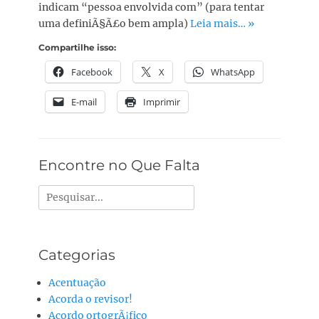
indicam “pessoa envolvida com” (para tentar
uma definiÃ§Ã£o bem ampla)
Leia mais… »
Compartilhe isso:
Facebook
X
WhatsApp
E-mail
Imprimir
Encontre no Que Falta
Pesquisar
por:
Categorias
Acentuação
Acorda o revisor!
Acordo ortogrÃ¡fico