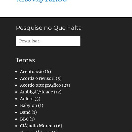
Pesquise no Que Falta
Pesquisar
por:
Temas
Acentuação
(6)
Acorda o revisor!
(5)
Acordo ortogrÃ¡fico
(23)
AmbigÃ¼idade
(12)
Aulete
(5)
Babylon
(1)
Band
(1)
BBC
(1)
ClÃ¡udio Moreno
(6)