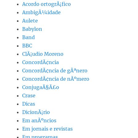
Acordo ortogrÃ¡fico
AmbigÃ¼idade
Aulete
Babylon
Band
BBC
ClÃ¡udio Moreno
ConcordÃ¢ncia
ConcordÃ¢ncia de gÃªnero
ConcordÃ¢ncia de nÃºmero
ConjugaÃ§Ã£o
Crase
Dicas
DicionÃ¡rio
Em anÃºncios
Em jornais e revistas
Em programas