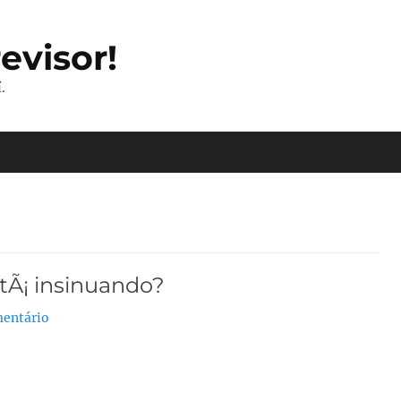
evisor!
.
tÃ¡ insinuando?
entário