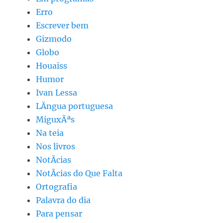
Erro
Escrever bem
Gizmodo
Globo
Houaiss
Humor
Ivan Lessa
LÃ­ngua portuguesa
MiguxÃªs
Na teia
Nos livros
NotÃ­cias
NotÃ­cias do Que Falta
Ortografia
Palavra do dia
Para pensar