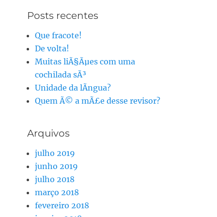
Posts recentes
Que fracote!
De volta!
Muitas liÃ§Ãµes com uma
cochilada sÃ³
Unidade da lÃ­ngua?
Quem Ã© a mÃ£e desse revisor?
Arquivos
julho 2019
junho 2019
julho 2018
março 2018
fevereiro 2018