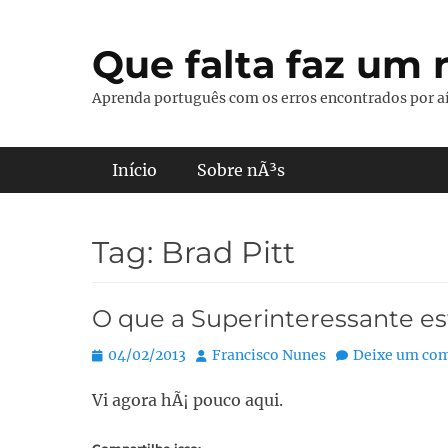
Pular
para
Que falta faz um r
o
conteúdo
Aprenda português com os erros encontrados por aí
Menu principal
Início
Sobre nÃ³s
Tag:
Brad Pitt
O que a Superinteressante es
Posted
Autor:
04/02/2013
Francisco Nunes
Deixe um com
on
Vi agora hÃ¡ pouco aqui.