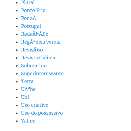
Plural
Ponto Frio
Por aÃ­
Portugal
RedaÃ§Ã£o
RegÃªncia verbal
RevisÃ£o
Revista Galileu
Submarino
Superinteressante
Terra
UÃªba
Uol
Uso criativo
Uso do possessivo
Yahoo