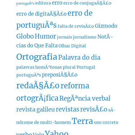
erro
editora
erro de conjugaÃ§Ã£o
portuguÃªs
erro de
erro de digitaÃ§Ã£o
portuguÃªs
Gizmodo
falta de revisÃ£o
Globo
Humor
NotÃ­
jornais
jornalismo
cias do Que Falta
Olhar Digital
Ortografia
Palavra do dia
palavras homÃ³fonas
plural
Portugal
preposiÃ§Ã£o
portuguÃªs
redaÃ§Ã£o
reforma
ortogrÃ¡fica
RegÃªncia verbal
revistas
revisÃ£o
revista galileu
sÃ­
Terra
ndrome de multi-homem
uso correto
Yahoo
verbo