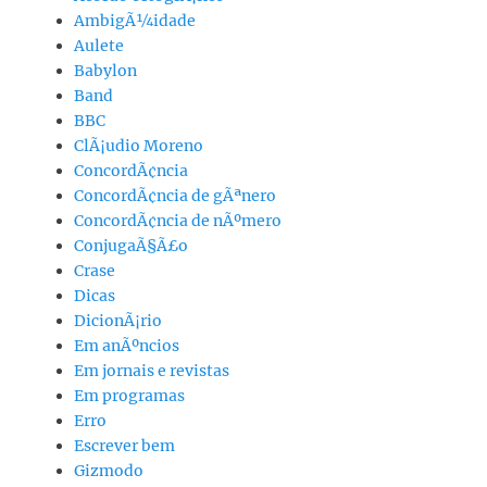
AmbigÃ¼idade
Aulete
Babylon
Band
BBC
ClÃ¡udio Moreno
ConcordÃ¢ncia
ConcordÃ¢ncia de gÃªnero
ConcordÃ¢ncia de nÃºmero
ConjugaÃ§Ã£o
Crase
Dicas
DicionÃ¡rio
Em anÃºncios
Em jornais e revistas
Em programas
Erro
Escrever bem
Gizmodo