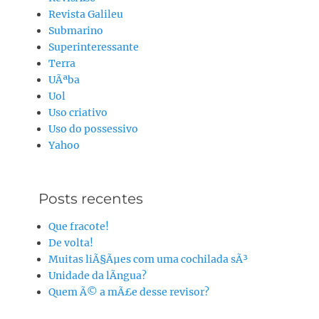
Revista Galileu
Submarino
Superinteressante
Terra
UÃªba
Uol
Uso criativo
Uso do possessivo
Yahoo
Posts recentes
Que fracote!
De volta!
Muitas liÃ§Ãµes com uma cochilada sÃ³
Unidade da lÃ­ngua?
Quem Ã© a mÃ£e desse revisor?