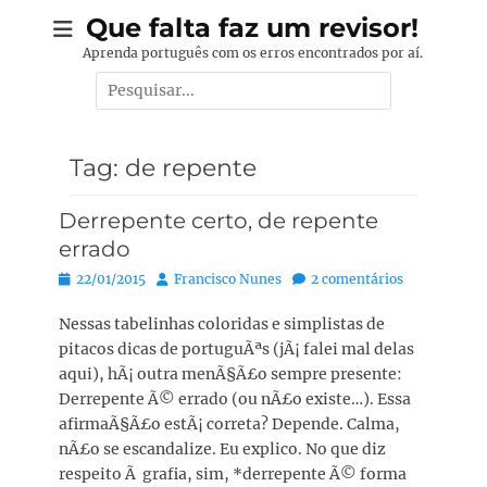
Pular
Que falta faz um revisor!
para
Aprenda português com os erros encontrados por aí.
o
Pesquisar
conteúdo
por:
Tag:
de repente
Derrepente certo, de repente
errado
Posted
Autor:
22/01/2015
Francisco Nunes
2 comentários
on
Nessas tabelinhas coloridas e simplistas de
pitacos dicas de portuguÃªs (jÃ¡ falei mal delas
aqui), hÃ¡ outra menÃ§Ã£o sempre presente:
Derrepente Ã© errado (ou nÃ£o existe…). Essa
afirmaÃ§Ã£o estÃ¡ correta? Depende. Calma,
nÃ£o se escandalize. Eu explico. No que diz
respeito Ã grafia, sim, *derrepente Ã© forma