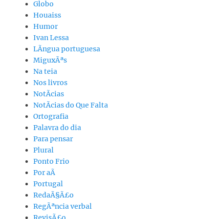
Globo
Houaiss
Humor
Ivan Lessa
LÃ­ngua portuguesa
MiguxÃªs
Na teia
Nos livros
NotÃ­cias
NotÃ­cias do Que Falta
Ortografia
Palavra do dia
Para pensar
Plural
Ponto Frio
Por aÃ­
Portugal
RedaÃ§Ã£o
RegÃªncia verbal
RevisÃ£o