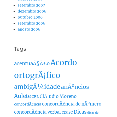
setembro 2007
dezembro 2006
outubro 2006
setembro 2006
agosto 2006
Tags
Acordo
acentuaÃ§Ã£o
ortogrÃ¡fico
ambigÃ¼idade
anÃºncios
Aulete
ClÃ¡udio Moreno
CBL
concordÃ¢ncia de nÃºmero
concordÃ¢ncia
Dicas
concordÃ¢ncia verbal
crase
dicas de