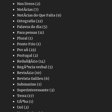
Nos livros
(2)
NotÃ­cias
(7)
NotÃ­cias do Que Falta
(9)
Ortografia
(22)
Palavra do dia
(5)
Para pensar
(11)
Plural
(1)
Ponto Frio
(1)
Por aÃ­
(23)
Portugal
(2)
RedaÃ§Ã£o
(14)
RegÃªncia verbal
(5)
RevisÃ£o
(10)
Revista Galileu
(6)
Submarino
(1)
Superinteressante
(3)
Terra
(17)
UÃªba
(1)
Uol
(2)