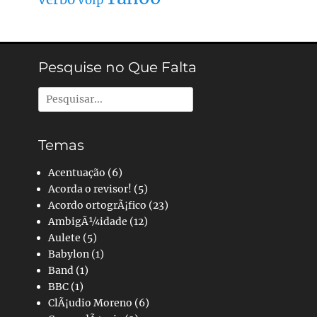
Volp
Pesquise no Que Falta
Pesquisar
por:
Temas
Acentuação
(6)
Acorda o revisor!
(5)
Acordo ortogrÃ¡fico
(23)
AmbigÃ¼idade
(12)
Aulete
(5)
Babylon
(1)
Band
(1)
BBC
(1)
ClÃ¡udio Moreno
(6)