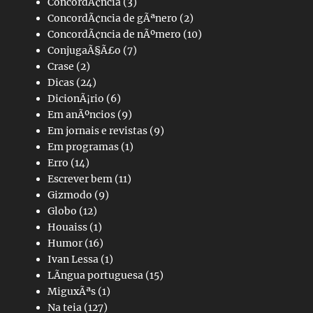
ConcordÃ¢ncia
(3)
ConcordÃ¢ncia de gÃªnero
(2)
ConcordÃ¢ncia de nÃºmero
(10)
ConjugaÃ§Ã£o
(7)
Crase
(2)
Dicas
(24)
DicionÃ¡rio
(6)
Em anÃºncios
(9)
Em jornais e revistas
(9)
Em programas
(1)
Erro
(14)
Escrever bem
(11)
Gizmodo
(9)
Globo
(12)
Houaiss
(1)
Humor
(16)
Ivan Lessa
(1)
LÃ­ngua portuguesa
(15)
MiguxÃªs
(1)
Na teia
(127)