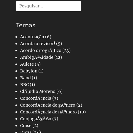
Pesquisar
por:
Temas
Acentuação
(6)
Acorda o revisor!
(5)
Acordo ortogrÃ¡fico
(23)
AmbigÃ¼idade
(12)
Aulete
(5)
Babylon
(1)
Band
(1)
BBC
(1)
ClÃ¡udio Moreno
(6)
ConcordÃ¢ncia
(3)
ConcordÃ¢ncia de gÃªnero
(2)
ConcordÃ¢ncia de nÃºmero
(10)
ConjugaÃ§Ã£o
(7)
Crase
(2)
Dicas
(24)