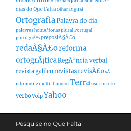
Globo
Humor
NotÃ­
jornais
jornalismo
cias do Que Falta
Olhar Digital
Ortografia
Palavra do dia
palavras homÃ³fonas
plural
Portugal
preposiÃ§Ã£o
portuguÃªs
redaÃ§Ã£o
reforma
ortogrÃ¡fica
RegÃªncia verbal
revistas
revisÃ£o
revista galileu
sÃ­
Terra
ndrome de multi-homem
uso correto
Yahoo
verbo
Volp
Pesquise no Que Falta