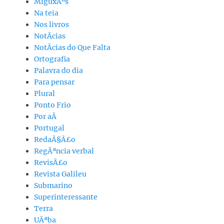
MiguxÃªs
Na teia
Nos livros
NotÃ­cias
NotÃ­cias do Que Falta
Ortografia
Palavra do dia
Para pensar
Plural
Ponto Frio
Por aÃ­
Portugal
RedaÃ§Ã£o
RegÃªncia verbal
RevisÃ£o
Revista Galileu
Submarino
Superinteressante
Terra
UÃªba