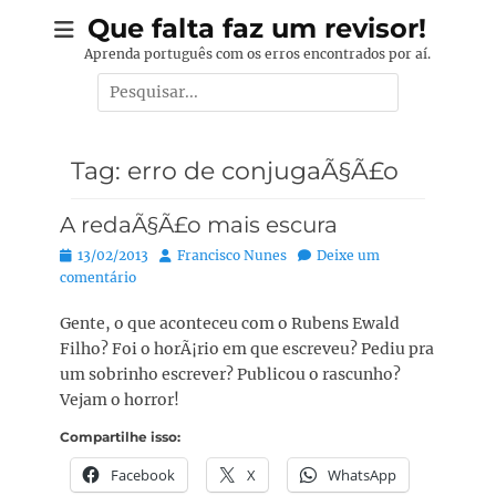
Pular
Que falta faz um revisor!
para
Aprenda português com os erros encontrados por aí.
o
Pesquisar
conteúdo
por:
Tag:
erro de conjugaÃ§Ã£o
A redaÃ§Ã£o mais escura
Posted
Autor:
13/02/2013
Francisco Nunes
Deixe um
on
comentário
Gente, o que aconteceu com o Rubens Ewald
Filho? Foi o horÃ¡rio em que escreveu? Pediu pra
um sobrinho escrever? Publicou o rascunho?
Vejam o horror!
Compartilhe isso:
Facebook
X
WhatsApp