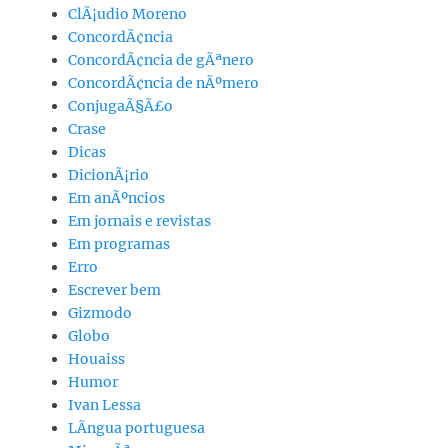
ClÃ¡udio Moreno
ConcordÃ¢ncia
ConcordÃ¢ncia de gÃªnero
ConcordÃ¢ncia de nÃºmero
ConjugaÃ§Ã£o
Crase
Dicas
DicionÃ¡rio
Em anÃºncios
Em jornais e revistas
Em programas
Erro
Escrever bem
Gizmodo
Globo
Houaiss
Humor
Ivan Lessa
LÃ­ngua portuguesa