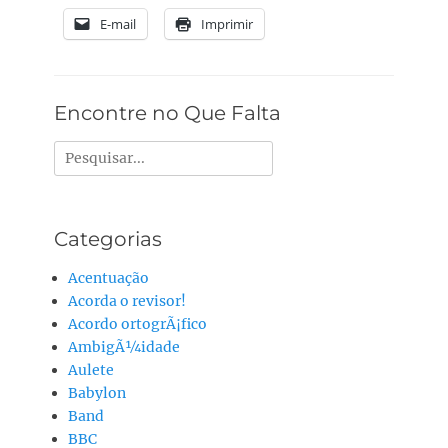
E-mail
Imprimir
Encontre no Que Falta
Pesquisar
por:
Categorias
Acentuação
Acorda o revisor!
Acordo ortogrÃ¡fico
AmbigÃ¼idade
Aulete
Babylon
Band
BBC