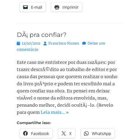
E-mail
Imprimir
DÃ¡ pra confiar?
Posted
Autor:
12/10/2011
Francisco Nunes
Deixe um
on
comentário
Este caso me entristece por duas razÃµes: por
trazer descrÃ©dito ao trabalho de editor e por
causa das pessoas que querem realizar o sonho
do livro prÃ³prio e podem ter escolhido mal a
quem confiar sua obra. Eu pensei em deixar
visÃ­vel o nome da editora envolvida, mas,
pensando melhor, decidi ocultÃ¡-lo. (Revelo
para quem
Leia mais… »
Compartilhe isso:
Facebook
X
WhatsApp