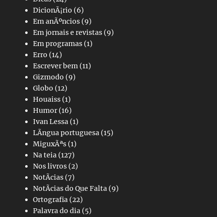
DicionÃ¡rio
(6)
Em anÃºncios
(9)
Em jornais e revistas
(9)
Em programas
(1)
Erro
(14)
Escrever bem
(11)
Gizmodo
(9)
Globo
(12)
Houaiss
(1)
Humor
(16)
Ivan Lessa
(1)
LÃ­ngua portuguesa
(15)
MiguxÃªs
(1)
Na teia
(127)
Nos livros
(2)
NotÃ­cias
(7)
NotÃ­cias do Que Falta
(9)
Ortografia
(22)
Palavra do dia
(5)