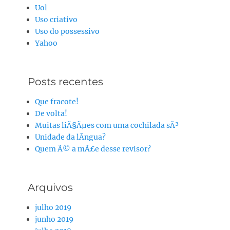
Uol
Uso criativo
Uso do possessivo
Yahoo
Posts recentes
Que fracote!
De volta!
Muitas liÃ§Ãµes com uma cochilada sÃ³
Unidade da lÃ­ngua?
Quem Ã© a mÃ£e desse revisor?
Arquivos
julho 2019
junho 2019