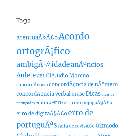
Tags
Acordo
acentuaÃ§Ã£o
ortogrÃ¡fico
ambigÃ¼idade
anÃºncios
Aulete
ClÃ¡udio Moreno
CBL
concordÃ¢ncia de nÃºmero
concordÃ¢ncia
Dicas
concordÃ¢ncia verbal
crase
dicas de
erro
editora
erro de conjugaÃ§Ã£o
portuguÃªs
erro de
erro de digitaÃ§Ã£o
portuguÃªs
Gizmodo
falta de revisÃ£o