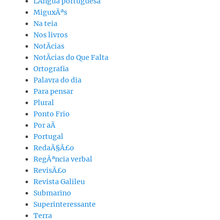
LÃ­ngua portuguesa
MiguxÃªs
Na teia
Nos livros
NotÃ­cias
NotÃ­cias do Que Falta
Ortografia
Palavra do dia
Para pensar
Plural
Ponto Frio
Por aÃ­
Portugal
RedaÃ§Ã£o
RegÃªncia verbal
RevisÃ£o
Revista Galileu
Submarino
Superinteressante
Terra