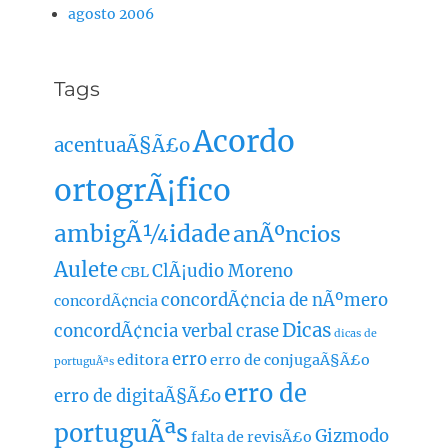
agosto 2006
Tags
Acordo
acentuaÃ§Ã£o
ortogrÃ¡fico
ambigÃ¼idade
anÃºncios
Aulete
ClÃ¡udio Moreno
CBL
concordÃ¢ncia de nÃºmero
concordÃ¢ncia
Dicas
concordÃ¢ncia verbal
crase
dicas de
erro
editora
erro de conjugaÃ§Ã£o
portuguÃªs
erro de
erro de digitaÃ§Ã£o
portuguÃªs
Gizmodo
falta de revisÃ£o