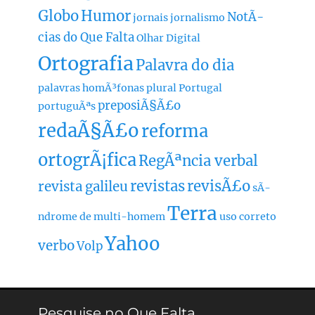
Globo
Humor
NotÃ­
jornais
jornalismo
cias do Que Falta
Olhar Digital
Ortografia
Palavra do dia
palavras homÃ³fonas
plural
Portugal
preposiÃ§Ã£o
portuguÃªs
redaÃ§Ã£o
reforma
ortogrÃ¡fica
RegÃªncia verbal
revistas
revisÃ£o
revista galileu
sÃ­
Terra
ndrome de multi-homem
uso correto
Yahoo
verbo
Volp
Pesquise no Que Falta