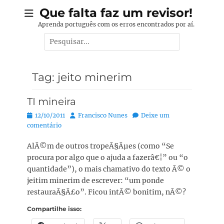
Pular
Que falta faz um revisor!
para
Aprenda português com os erros encontrados por aí.
o
Pesquisar
conteúdo
por:
Tag:
jeito minerim
TI mineira
Posted
Autor:
12/10/2011
Francisco Nunes
Deixe um
on
comentário
AlÃ©m de outros tropeÃ§Ãµes (como “Se
procura por algo que o ajuda a fazerâ€¦” ou “o
quantidade”), o mais chamativo do texto Ã© o
jeitim minerim de escrever: “um ponde
restauraÃ§Ã£o”. Ficou intÃ© bonitim, nÃ©?
Compartilhe isso: