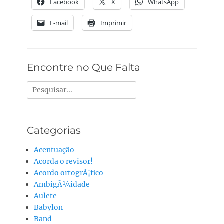
Facebook
X
WhatsApp
E-mail
Imprimir
Encontre no Que Falta
Pesquisar
por:
Categorias
Acentuação
Acorda o revisor!
Acordo ortogrÃ¡fico
AmbigÃ¼idade
Aulete
Babylon
Band