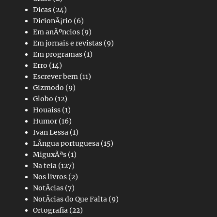
Dicas
(24)
DicionÃ¡rio
(6)
Em anÃºncios
(9)
Em jornais e revistas
(9)
Em programas
(1)
Erro
(14)
Escrever bem
(11)
Gizmodo
(9)
Globo
(12)
Houaiss
(1)
Humor
(16)
Ivan Lessa
(1)
LÃ­ngua portuguesa
(15)
MiguxÃªs
(1)
Na teia
(127)
Nos livros
(2)
NotÃ­cias
(7)
NotÃ­cias do Que Falta
(9)
Ortografia
(22)