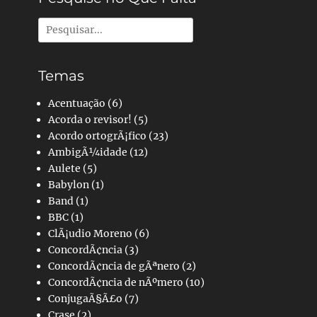
Pesquisar
por:
Temas
Acentuação
(6)
Acorda o revisor!
(5)
Acordo ortogrÃ¡fico
(23)
AmbigÃ¼idade
(12)
Aulete
(5)
Babylon
(1)
Band
(1)
BBC
(1)
ClÃ¡udio Moreno
(6)
ConcordÃ¢ncia
(3)
ConcordÃ¢ncia de gÃªnero
(2)
ConcordÃ¢ncia de nÃºmero
(10)
ConjugaÃ§Ã£o
(7)
Crase
(2)