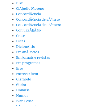
BBC
ClÃ¡udio Moreno
ConcordÃ¢ncia
ConcordÃ¢ncia de gÃªnero
ConcordÃ¢ncia de nÃºmero
ConjugaÃ§Ã£o
Crase
Dicas
DicionÃ¡rio
Em anÃºncios
Em jornais e revistas
Em programas
Erro
Escrever bem
Gizmodo
Globo
Houaiss
Humor
Ivan Lessa