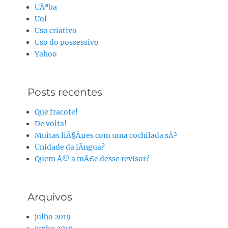
UÃªba
Uol
Uso criativo
Uso do possessivo
Yahoo
Posts recentes
Que fracote!
De volta!
Muitas liÃ§Ãµes com uma cochilada sÃ³
Unidade da lÃ­ngua?
Quem Ã© a mÃ£e desse revisor?
Arquivos
julho 2019