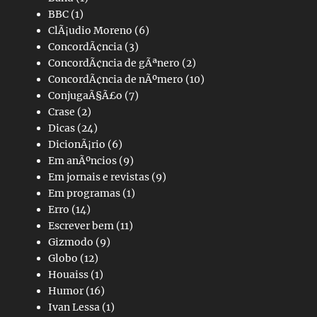
BBC
(1)
ClÃ¡udio Moreno
(6)
ConcordÃ¢ncia
(3)
ConcordÃ¢ncia de gÃªnero
(2)
ConcordÃ¢ncia de nÃºmero
(10)
ConjugaÃ§Ã£o
(7)
Crase
(2)
Dicas
(24)
DicionÃ¡rio
(6)
Em anÃºncios
(9)
Em jornais e revistas
(9)
Em programas
(1)
Erro
(14)
Escrever bem
(11)
Gizmodo
(9)
Globo
(12)
Houaiss
(1)
Humor
(16)
Ivan Lessa
(1)