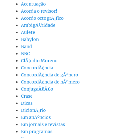
Acentuação
Acorda o revisor!
Acordo ortogrÃ¡fico
AmbigÃ¼idade
Aulete
Babylon
Band
BBC
ClÃ¡udio Moreno
ConcordÃ¢ncia
ConcordÃ¢ncia de gÃªnero
ConcordÃ¢ncia de nÃºmero
ConjugaÃ§Ã£o
Crase
Dicas
DicionÃ¡rio
Em anÃºncios
Em jornais e revistas
Em programas