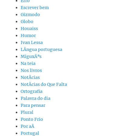
Erro
Escrever bem
Gizmodo
Globo
Houaiss
Humor
Ivan Lessa
LÃ­ngua portuguesa
MiguxÃªs
Na teia
Nos livros
NotÃ­cias
NotÃ­cias do Que Falta
Ortografia
Palavra do dia
Para pensar
Plural
Ponto Frio
Por aÃ­
Portugal