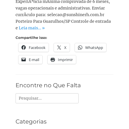
ExperiÃªncia mÃ­nima comprovada de 6 meses,
vagas operacionais e administrativas. Enviar
currÃ­culo para: selecao@sunshinerh.com.br
Porteiro Para Guarulhos/SP Controle de entrada
e
Leia mais… »
Compartilhe isso:
Facebook
X
WhatsApp
E-mail
Imprimir
Encontre no Que Falta
Pesquisar
por:
Categorias