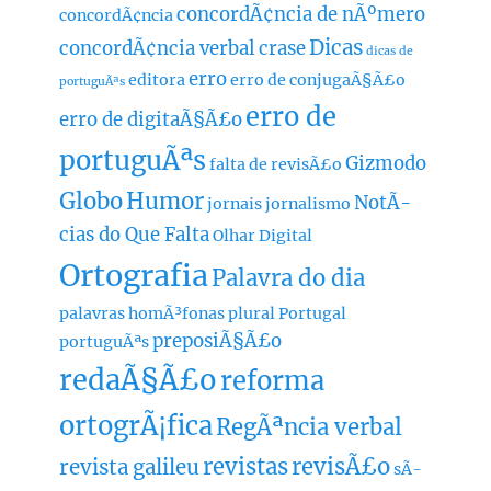
concordÃ¢ncia de nÃºmero
concordÃ¢ncia
Dicas
concordÃ¢ncia verbal
crase
dicas de
erro
editora
erro de conjugaÃ§Ã£o
portuguÃªs
erro de
erro de digitaÃ§Ã£o
portuguÃªs
Gizmodo
falta de revisÃ£o
Globo
Humor
NotÃ­
jornais
jornalismo
cias do Que Falta
Olhar Digital
Ortografia
Palavra do dia
palavras homÃ³fonas
plural
Portugal
preposiÃ§Ã£o
portuguÃªs
redaÃ§Ã£o
reforma
ortogrÃ¡fica
RegÃªncia verbal
revistas
revisÃ£o
revista galileu
sÃ­