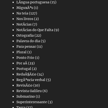
LÃ­ngua portuguesa
(15)
MiguxÃªs
(1)
Na teia
(127)
Nos livros
(2)
NotÃ­cias
(7)
NotÃ­cias do Que Falta
(9)
Ortografia
(22)
Palavra do dia
(5)
Para pensar
(11)
Plural
(1)
Ponto Frio
(1)
Por aÃ­
(23)
Portugal
(2)
RedaÃ§Ã£o
(14)
RegÃªncia verbal
(5)
RevisÃ£o
(10)
Revista Galileu
(6)
Submarino
(1)
Superinteressante
(3)
Terra
(17)