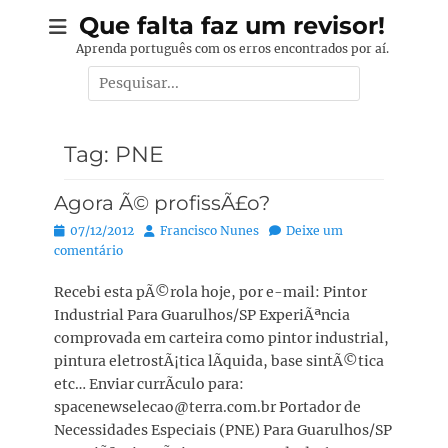
Pular
Que falta faz um revisor!
para
Aprenda português com os erros encontrados por aí.
o
Pesquisar
conteúdo
por:
Tag:
PNE
Agora Ã© profissÃ£o?
Posted
Autor:
07/12/2012
Francisco Nunes
Deixe um
on
comentário
Recebi esta pÃ©rola hoje, por e-mail: Pintor
Industrial Para Guarulhos/SP ExperiÃªncia
comprovada em carteira como pintor industrial,
pintura eletrostÃ¡tica lÃ­quida, base sintÃ©tica
etc… Enviar currÃ­culo para:
spacenewselecao@terra.com.br Portador de
Necessidades Especiais (PNE) Para Guarulhos/SP