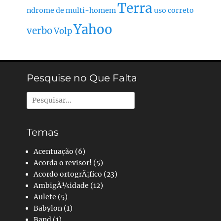
Terra
ndrome de multi-homem
uso correto
Yahoo
verbo
Volp
Pesquise no Que Falta
Pesquisar
por:
Temas
Acentuação
(6)
Acorda o revisor!
(5)
Acordo ortogrÃ¡fico
(23)
AmbigÃ¼idade
(12)
Aulete
(5)
Babylon
(1)
Band
(1)