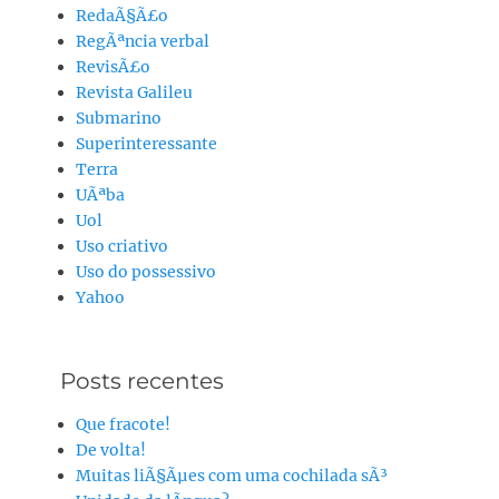
RedaÃ§Ã£o
RegÃªncia verbal
RevisÃ£o
Revista Galileu
Submarino
Superinteressante
Terra
UÃªba
Uol
Uso criativo
Uso do possessivo
Yahoo
Posts recentes
Que fracote!
De volta!
Muitas liÃ§Ãµes com uma cochilada sÃ³