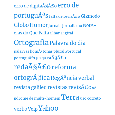
erro de
erro de digitaÃ§Ã£o
portuguÃªs
Gizmodo
falta de revisÃ£o
Globo
Humor
NotÃ­
jornais
jornalismo
cias do Que Falta
Olhar Digital
Ortografia
Palavra do dia
palavras homÃ³fonas
plural
Portugal
preposiÃ§Ã£o
portuguÃªs
redaÃ§Ã£o
reforma
ortogrÃ¡fica
RegÃªncia verbal
revistas
revisÃ£o
revista galileu
sÃ­
Terra
ndrome de multi-homem
uso correto
Yahoo
verbo
Volp