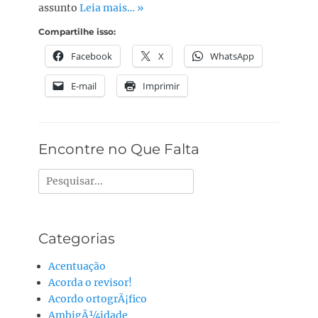
assunto
Leia mais… »
Compartilhe isso:
Facebook
X
WhatsApp
E-mail
Imprimir
Encontre no Que Falta
Pesquisar
por:
Categorias
Acentuação
Acorda o revisor!
Acordo ortogrÃ¡fico
AmbigÃ¼idade