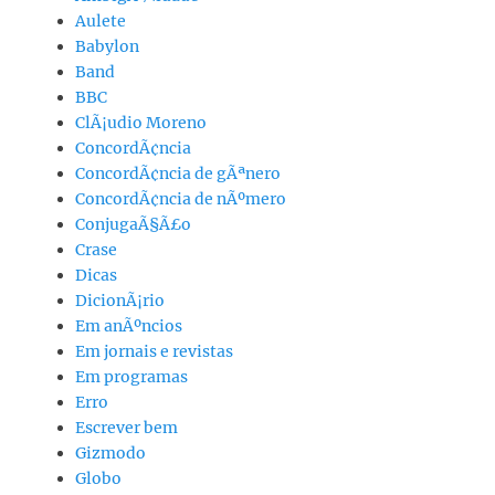
Aulete
Babylon
Band
BBC
ClÃ¡udio Moreno
ConcordÃ¢ncia
ConcordÃ¢ncia de gÃªnero
ConcordÃ¢ncia de nÃºmero
ConjugaÃ§Ã£o
Crase
Dicas
DicionÃ¡rio
Em anÃºncios
Em jornais e revistas
Em programas
Erro
Escrever bem
Gizmodo
Globo