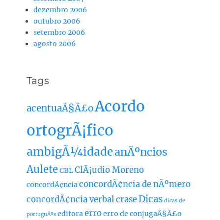
dezembro 2006
outubro 2006
setembro 2006
agosto 2006
Tags
Acordo
acentuaÃ§Ã£o
ortogrÃ¡fico
ambigÃ¼idade
anÃºncios
Aulete
ClÃ¡udio Moreno
CBL
concordÃ¢ncia de nÃºmero
concordÃ¢ncia
Dicas
concordÃ¢ncia verbal
crase
dicas de
erro
editora
erro de conjugaÃ§Ã£o
portuguÃªs