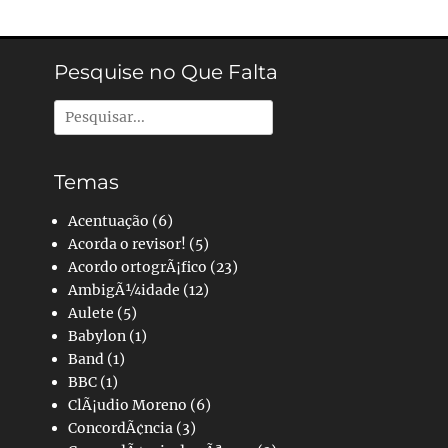
Pesquise no Que Falta
Pesquisar
por:
Temas
Acentuação
(6)
Acorda o revisor!
(5)
Acordo ortogrÃ¡fico
(23)
AmbigÃ¼idade
(12)
Aulete
(5)
Babylon
(1)
Band
(1)
BBC
(1)
ClÃ¡udio Moreno
(6)
ConcordÃ¢ncia
(3)