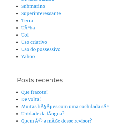
Submarino
Superinteressante
Terra
UÃªba
Uol
Uso criativo
Uso do possessivo
Yahoo
Posts recentes
Que fracote!
De volta!
Muitas liÃ§Ãµes com uma cochilada sÃ³
Unidade da lÃ­ngua?
Quem Ã© a mÃ£e desse revisor?