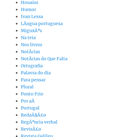
Houaiss
Humor
Ivan Lessa
LÃ­ngua portuguesa
MiguxÃªs
Na teia
Nos livros
NotÃ­cias
NotÃ­cias do Que Falta
Ortografia
Palavra do dia
Para pensar
Plural
Ponto Frio
Por aÃ­
Portugal
RedaÃ§Ã£o
RegÃªncia verbal
RevisÃ£o
Revista Galileu