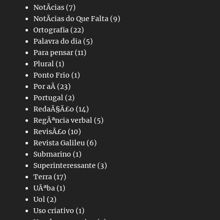
NotÃ­cias
(7)
NotÃ­cias do Que Falta
(9)
Ortografia
(22)
Palavra do dia
(5)
Para pensar
(11)
Plural
(1)
Ponto Frio
(1)
Por aÃ­
(23)
Portugal
(2)
RedaÃ§Ã£o
(14)
RegÃªncia verbal
(5)
RevisÃ£o
(10)
Revista Galileu
(6)
Submarino
(1)
Superinteressante
(3)
Terra
(17)
UÃªba
(1)
Uol
(2)
Uso criativo
(1)