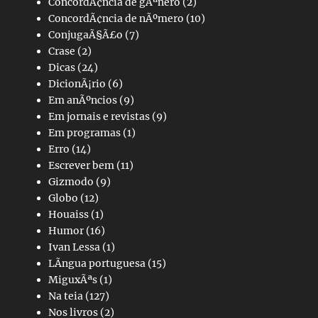
ConcordÃ¢ncia de gÃªnero
(2)
ConcordÃ¢ncia de nÃºmero
(10)
ConjugaÃ§Ã£o
(7)
Crase
(2)
Dicas
(24)
DicionÃ¡rio
(6)
Em anÃºncios
(9)
Em jornais e revistas
(9)
Em programas
(1)
Erro
(14)
Escrever bem
(11)
Gizmodo
(9)
Globo
(12)
Houaiss
(1)
Humor
(16)
Ivan Lessa
(1)
LÃ­ngua portuguesa
(15)
MiguxÃªs
(1)
Na teia
(127)
Nos livros
(2)