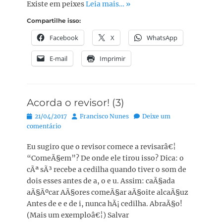
Existe em peixes
Leia mais… »
Compartilhe isso:
Facebook
X
WhatsApp
E-mail
Imprimir
Acorda o revisor! (3)
Posted
Autor:
21/04/2017
Francisco Nunes
Deixe um
on
comentário
Eu sugiro que o revisor comece a revisarâ€¦
“ComeÃ§em”? De onde ele tirou isso? Dica: o
cÃª sÃ³ recebe a cedilha quando tiver o som de
dois esses antes de a, o e u. Assim: caÃ§ada
aÃ§Ãºcar AÃ§ores comeÃ§ar aÃ§oite alcaÃ§uz
Antes de e e de i, nunca hÃ¡ cedilha. AbraÃ§o!
(Mais um exemploâ€¦) Salvar