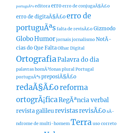
erro
editora
erro de conjugaÃ§Ã£o
portuguÃªs
erro de
erro de digitaÃ§Ã£o
portuguÃªs
Gizmodo
falta de revisÃ£o
Globo
Humor
NotÃ­
jornais
jornalismo
cias do Que Falta
Olhar Digital
Ortografia
Palavra do dia
palavras homÃ³fonas
plural
Portugal
preposiÃ§Ã£o
portuguÃªs
redaÃ§Ã£o
reforma
ortogrÃ¡fica
RegÃªncia verbal
revistas
revisÃ£o
revista galileu
sÃ­
Terra
ndrome de multi-homem
uso correto