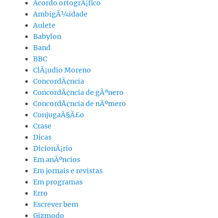
Acordo ortogrÃ¡fico
AmbigÃ¼idade
Aulete
Babylon
Band
BBC
ClÃ¡udio Moreno
ConcordÃ¢ncia
ConcordÃ¢ncia de gÃªnero
ConcordÃ¢ncia de nÃºmero
ConjugaÃ§Ã£o
Crase
Dicas
DicionÃ¡rio
Em anÃºncios
Em jornais e revistas
Em programas
Erro
Escrever bem
Gizmodo