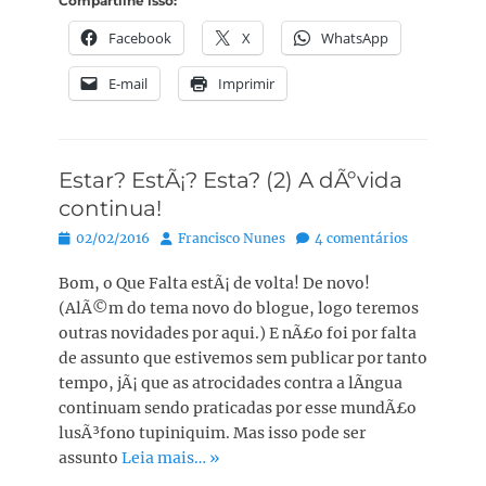
Compartilhe isso:
Facebook
X
WhatsApp
E-mail
Imprimir
Estar? EstÃ¡? Esta? (2) A dÃºvida
continua!
Posted
Autor:
02/02/2016
Francisco Nunes
4 comentários
on
Bom, o Que Falta estÃ¡ de volta! De novo!
(AlÃ©m do tema novo do blogue, logo teremos
outras novidades por aqui.) E nÃ£o foi por falta
de assunto que estivemos sem publicar por tanto
tempo, jÃ¡ que as atrocidades contra a lÃ­ngua
continuam sendo praticadas por esse mundÃ£o
lusÃ³fono tupiniquim. Mas isso pode ser
assunto
Leia mais… »