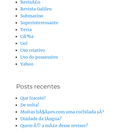
RevisÃ£o
Revista Galileu
Submarino
Superinteressante
Terra
UÃªba
Uol
Uso criativo
Uso do possessivo
Yahoo
Posts recentes
Que fracote!
De volta!
Muitas liÃ§Ãµes com uma cochilada sÃ³
Unidade da lÃ­ngua?
Quem Ã© a mÃ£e desse revisor?