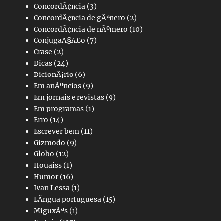
ConcordÃ¢ncia
(3)
ConcordÃ¢ncia de gÃªnero
(2)
ConcordÃ¢ncia de nÃºmero
(10)
ConjugaÃ§Ã£o
(7)
Crase
(2)
Dicas
(24)
DicionÃ¡rio
(6)
Em anÃºncios
(9)
Em jornais e revistas
(9)
Em programas
(1)
Erro
(14)
Escrever bem
(11)
Gizmodo
(9)
Globo
(12)
Houaiss
(1)
Humor
(16)
Ivan Lessa
(1)
LÃ­ngua portuguesa
(15)
MiguxÃªs
(1)