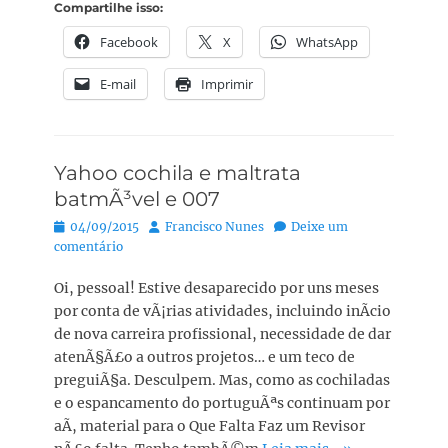
Compartilhe isso:
Facebook
X
WhatsApp
E-mail
Imprimir
Yahoo cochila e maltrata
batmÃ³vel e 007
Posted
Autor:
04/09/2015
Francisco Nunes
Deixe um
on
comentário
Oi, pessoal! Estive desaparecido por uns meses
por conta de vÃ¡rias atividades, incluindo inÃ­cio
de nova carreira profissional, necessidade de dar
atenÃ§Ã£o a outros projetos… e um teco de
preguiÃ§a. Desculpem. Mas, como as cochiladas
e o espancamento do portuguÃªs continuam por
aÃ­, material para o Que Falta Faz um Revisor