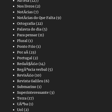
Na teia
(127)
Nos livros
(2)
NotÃ­cias
(7)
NotÃ­cias do Que Falta
(9)
Ortografia
(22)
Palavra do dia
(5)
Para pensar
(11)
Plural
(1)
Ponto Frio
(1)
Por aÃ­
(23)
Portugal
(2)
RedaÃ§Ã£o
(14)
RegÃªncia verbal
(5)
RevisÃ£o
(10)
Revista Galileu
(6)
Submarino
(1)
Superinteressante
(3)
Terra
(17)
UÃªba
(1)
Uol
(2)