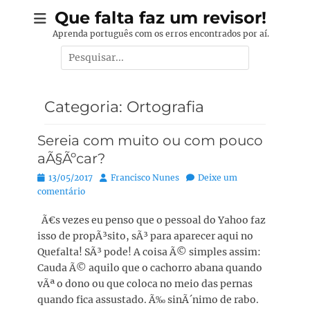
Pular
Que falta faz um revisor!
para
Aprenda português com os erros encontrados por aí.
o
Pesquisar
conteúdo
por:
Categoria:
Ortografia
Sereia com muito ou com pouco
aÃ§Ãºcar?
Posted
Autor:
13/05/2017
Francisco Nunes
Deixe um
on
comentário
Ã€s vezes eu penso que o pessoal do Yahoo faz
isso de propÃ³sito, sÃ³ para aparecer aqui no
Quefalta! SÃ³ pode! A coisa Ã© simples assim:
Cauda Ã© aquilo que o cachorro abana quando
vÃª o dono ou que coloca no meio das pernas
quando fica assustado. Ã‰ sinÃ´nimo de rabo.