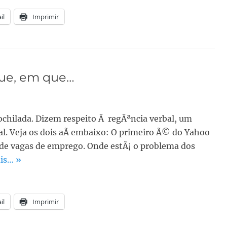
il
Imprimir
que, em que…
hilada. Dizem respeito Ã regÃªncia verbal, um
. Veja os dois aÃ­ embaixo: O primeiro Ã© do Yahoo
o de vagas de emprego. Onde estÃ¡ o problema dos
is… »
il
Imprimir