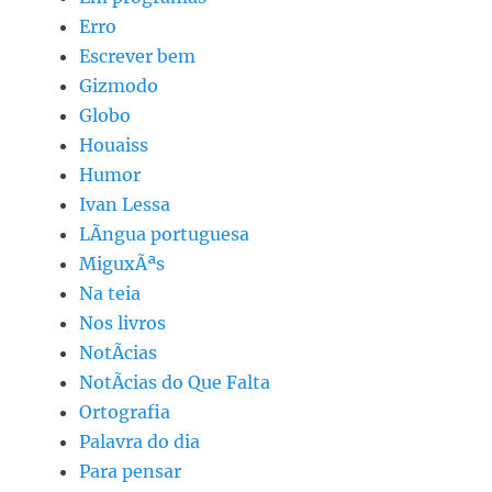
Erro
Escrever bem
Gizmodo
Globo
Houaiss
Humor
Ivan Lessa
LÃ­ngua portuguesa
MiguxÃªs
Na teia
Nos livros
NotÃ­cias
NotÃ­cias do Que Falta
Ortografia
Palavra do dia
Para pensar