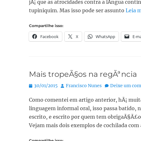
jÃ¡ que as atrocidades contra a lÃ­ngua con
tupiniquim. Mas isso pode ser assunto
Leia 
Compartilhe isso:
Facebook
X
WhatsApp
E-ma
Mais tropeÃ§os na regÃªncia
Posted
Autor:
30/01/2015
Francisco Nunes
Deixe um com
on
Como comentei em artigo anterior, hÃ¡ muit
linguagem informal oral, isso passa batido,
escrito, e escrito por quem tem obrigaÃ§Ã£o 
Vejam mais dois exemplos de cochilada com a
Compartilhe isso: