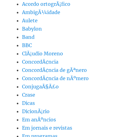
Acordo ortogrÃ¡fico
AmbigÃ¼idade
Aulete
Babylon
Band
BBC
ClÃ¡udio Moreno
ConcordÃ¢ncia
ConcordÃ¢ncia de gÃªnero
ConcordÃ¢ncia de nÃºmero
ConjugaÃ§Ã£o
Crase
Dicas
DicionÃ¡rio
Em anÃºncios
Em jornais e revistas
Em programas