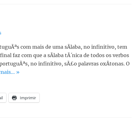
s
uguÃªs com mais de uma sÃ­laba, no infinitivo, tem
final faz com que a sÃ­laba tÃ´nica de todos os verbos
portuguÃªs, no infinitivo, sÃ£o palavras oxÃ­tonas. O
 mais… »
il
Imprimir