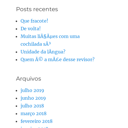
Posts recentes
Que fracote!
De volta!
Muitas liÃ§Ãµes com uma
cochilada sÃ³
Unidade da lÃ­ngua?
Quem Ã© a mÃ£e desse revisor?
Arquivos
julho 2019
junho 2019
julho 2018
março 2018
fevereiro 2018