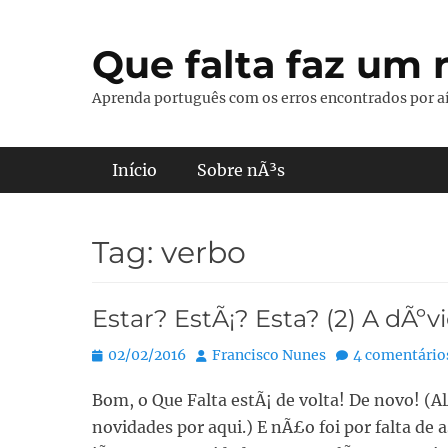
Pular
para
Que falta faz um r
o
conteúdo
Aprenda português com os erros encontrados por aí
Menu principal
Início
Sobre nÃ³s
Tag:
verbo
Estar? EstÃ¡? Esta? (2) A dÃºv
Posted
Autor:
02/02/2016
Francisco Nunes
4 comentário
on
Bom, o Que Falta estÃ¡ de volta! De novo! 
novidades por aqui.) E nÃ£o foi por falta de