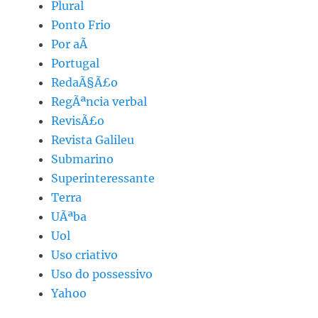
Plural
Ponto Frio
Por aÃ­
Portugal
RedaÃ§Ã£o
RegÃªncia verbal
RevisÃ£o
Revista Galileu
Submarino
Superinteressante
Terra
UÃªba
Uol
Uso criativo
Uso do possessivo
Yahoo