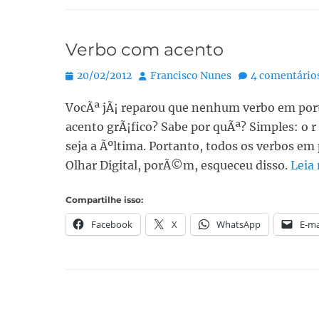
Verbo com acento
Posted
Autor:
20/02/2012
Francisco Nunes
4 comentário
on
VocÃª jÃ¡ reparou que nenhum verbo em port
acento grÃ¡fico? Sabe por quÃª? Simples: o r 
seja a Ãºltima. Portanto, todos os verbos em 
Olhar Digital, porÃ©m, esqueceu disso.
Leia
Compartilhe isso:
Facebook
X
WhatsApp
E-ma