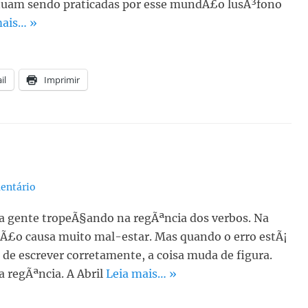
tinuam sendo praticadas por esse mundÃ£o lusÃ³fono
mais… »
il
Imprimir
entário
a gente tropeÃ§ando na regÃªncia dos verbos. Na
 nÃ£o causa muito mal-estar. Mas quando o erro estÃ¡
de escrever corretamente, a coisa muda de figura.
 regÃªncia. A Abril
Leia mais… »