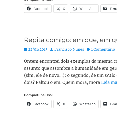
Facebook
X
WhatsApp
E-ma
Repita comigo: em que, em 
Posted
Autor:
22/01/2015
Francisco Nunes
1 Comentário
on
Ontem encontrei dois exemplos da mesma coc
assunto que assombra a humanidade em geral
(sim, ele de novo…); o segundo, de um sÃ­ti
dois? Faltou o em. Quem mora, mora
Leia ma
Compartilhe isso:
Facebook
X
WhatsApp
E-ma