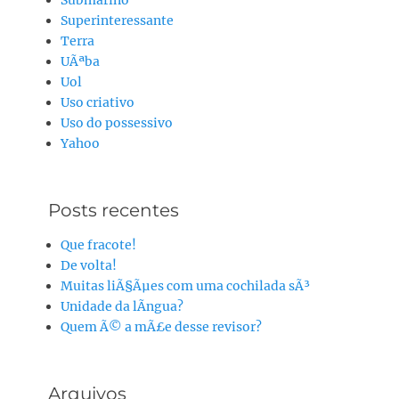
Submarino
Superinteressante
Terra
UÃªba
Uol
Uso criativo
Uso do possessivo
Yahoo
Posts recentes
Que fracote!
De volta!
Muitas liÃ§Ãµes com uma cochilada sÃ³
Unidade da lÃ­ngua?
Quem Ã© a mÃ£e desse revisor?
Arquivos