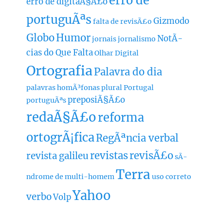
erro de
erro de digitaÃ§Ã£o
portuguÃªs
Gizmodo
falta de revisÃ£o
Globo
Humor
NotÃ­
jornais
jornalismo
cias do Que Falta
Olhar Digital
Ortografia
Palavra do dia
palavras homÃ³fonas
plural
Portugal
preposiÃ§Ã£o
portuguÃªs
redaÃ§Ã£o
reforma
ortogrÃ¡fica
RegÃªncia verbal
revistas
revisÃ£o
revista galileu
sÃ­
Terra
ndrome de multi-homem
uso correto
Yahoo
verbo
Volp