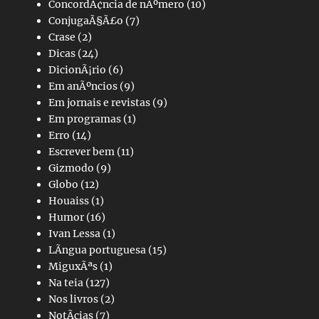
ConcordÃ¢ncia de nÃºmero
(10)
ConjugaÃ§Ã£o
(7)
Crase
(2)
Dicas
(24)
DicionÃ¡rio
(6)
Em anÃºncios
(9)
Em jornais e revistas
(9)
Em programas
(1)
Erro
(14)
Escrever bem
(11)
Gizmodo
(9)
Globo
(12)
Houaiss
(1)
Humor
(16)
Ivan Lessa
(1)
LÃ­ngua portuguesa
(15)
MiguxÃªs
(1)
Na teia
(127)
Nos livros
(2)
NotÃ­cias
(7)