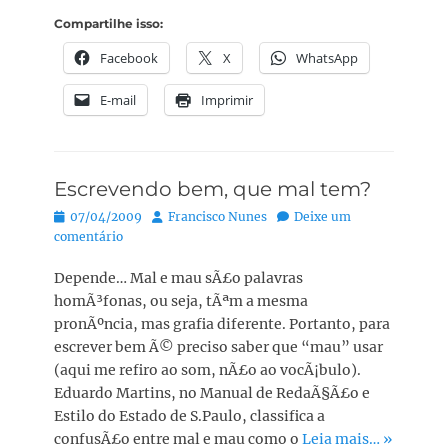
Compartilhe isso:
Facebook
X
WhatsApp
E-mail
Imprimir
Escrevendo bem, que mal tem?
Posted
Autor:
07/04/2009
Francisco Nunes
Deixe um
on
comentário
Depende… Mal e mau sÃ£o palavras
homÃ³fonas, ou seja, tÃªm a mesma
pronÃºncia, mas grafia diferente. Portanto, para
escrever bem Ã© preciso saber que “mau” usar
(aqui me refiro ao som, nÃ£o ao vocÃ¡bulo).
Eduardo Martins, no Manual de RedaÃ§Ã£o e
Estilo do Estado de S.Paulo, classifica a
confusÃ£o entre mal e mau como o
Leia mais… »