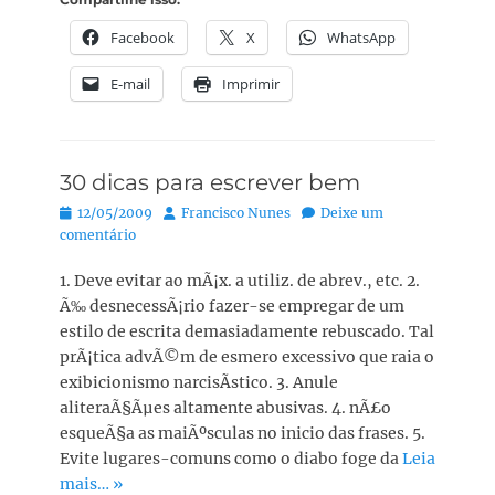
Facebook
X
WhatsApp
E-mail
Imprimir
30 dicas para escrever bem
Posted
Autor:
12/05/2009
Francisco Nunes
Deixe um
on
comentário
1. Deve evitar ao mÃ¡x. a utiliz. de abrev., etc. 2.
Ã‰ desnecessÃ¡rio fazer-se empregar de um
estilo de escrita demasiadamente rebuscado. Tal
prÃ¡tica advÃ©m de esmero excessivo que raia o
exibicionismo narcisÃ­stico. 3. Anule
aliteraÃ§Ãµes altamente abusivas. 4. nÃ£o
esqueÃ§a as maiÃºsculas no inicio das frases. 5.
Evite lugares-comuns como o diabo foge da
Leia
mais… »