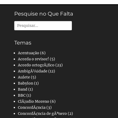
Pesquise no Que Falta
Pesquisar
por:
Temas
Acentuação
(6)
Acorda o revisor!
(5)
Acordo ortogrÃ¡fico
(23)
AmbigÃ¼idade
(12)
Aulete
(5)
Babylon
(1)
Band
(1)
BBC
(1)
ClÃ¡udio Moreno
(6)
ConcordÃ¢ncia
(3)
ConcordÃ¢ncia de gÃªnero
(2)