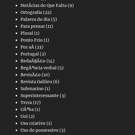
NotÃ­cias do Que Falta
(9)
Ortografia
(22)
Palavra do dia
(5)
Para pensar
(11)
Plural
(1)
Ponto Frio
(1)
Por aÃ­
(23)
Portugal
(2)
RedaÃ§Ã£o
(14)
RegÃªncia verbal
(5)
RevisÃ£o
(10)
Revista Galileu
(6)
Submarino
(1)
Superinteressante
(3)
Terra
(17)
UÃªba
(1)
Uol
(2)
Uso criativo
(1)
Uso do possessivo
(3)