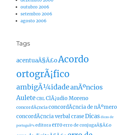
dezembro 2006
outubro 2006
setembro 2006
agosto 2006
Tags
Acordo
acentuaÃ§Ã£o
ortogrÃ¡fico
ambigÃ¼idade
anÃºncios
Aulete
ClÃ¡udio Moreno
CBL
concordÃ¢ncia de nÃºmero
concordÃ¢ncia
Dicas
concordÃ¢ncia verbal
crase
dicas de
erro
editora
erro de conjugaÃ§Ã£o
portuguÃªs