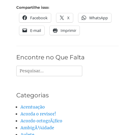
Compartilhe isso:
Facebook
X
WhatsApp
E-mail
Imprimir
Encontre no Que Falta
Pesquisar
por:
Categorias
Acentuação
Acorda o revisor!
Acordo ortogrÃ¡fico
AmbigÃ¼idade
Aulete