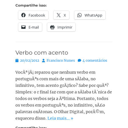
Compartilhe isso:
Facebook
X
WhatsApp
E-mail
Imprimir
Verbo com acento
Posted
Autor:
20/02/2012
Francisco Nunes
4 comentários
on
VocÃª jÃ¡ reparou que nenhum verbo em
portuguÃªs com mais de uma sÃ­laba, no
infinitivo, tem acento grÃ¡fico? Sabe por quÃª?
Simples: o r final faz com que a sÃ­laba tÃ´nica de
todos os verbos seja a Ãºltima. Portanto, todos
os verbos em portuguÃªs, no infinitivo, sÃ£o
palavras oxÃ­tonas. O Olhar Digital, porÃ©m,
esqueceu disso.
Leia mais… »
Compartilhe isso: