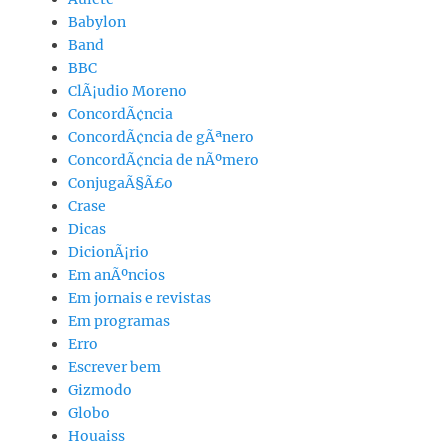
Babylon
Band
BBC
ClÃ¡udio Moreno
ConcordÃ¢ncia
ConcordÃ¢ncia de gÃªnero
ConcordÃ¢ncia de nÃºmero
ConjugaÃ§Ã£o
Crase
Dicas
DicionÃ¡rio
Em anÃºncios
Em jornais e revistas
Em programas
Erro
Escrever bem
Gizmodo
Globo
Houaiss