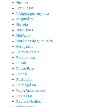
Humor
Ivan Lessa
LÃ­ngua portuguesa
MiguxÃªs
Na teia
Nos livros
NotÃ­cias
NotÃ­cias do Que Falta
Ortografia
Palavra do dia
Para pensar
Plural
Ponto Frio
Por aÃ­
Portugal
RedaÃ§Ã£o
RegÃªncia verbal
RevisÃ£o
Revista Galileu