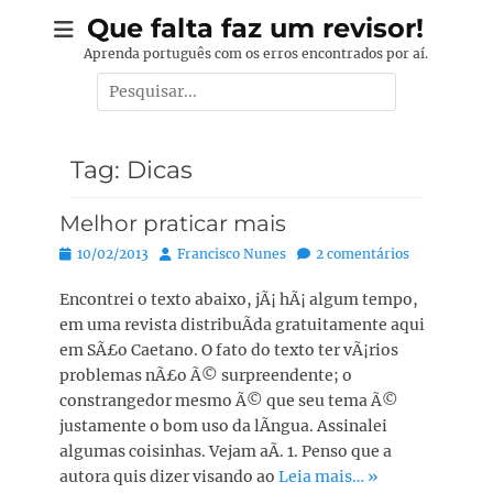
Pular
Que falta faz um revisor!
para
Aprenda português com os erros encontrados por aí.
o
Pesquisar
conteúdo
por:
Tag:
Dicas
Melhor praticar mais
Posted
Autor:
10/02/2013
Francisco Nunes
2 comentários
on
Encontrei o texto abaixo, jÃ¡ hÃ¡ algum tempo,
em uma revista distribuÃ­da gratuitamente aqui
em SÃ£o Caetano. O fato do texto ter vÃ¡rios
problemas nÃ£o Ã© surpreendente; o
constrangedor mesmo Ã© que seu tema Ã©
justamente o bom uso da lÃ­ngua. Assinalei
algumas coisinhas. Vejam aÃ­. 1. Penso que a
autora quis dizer visando ao
Leia mais… »