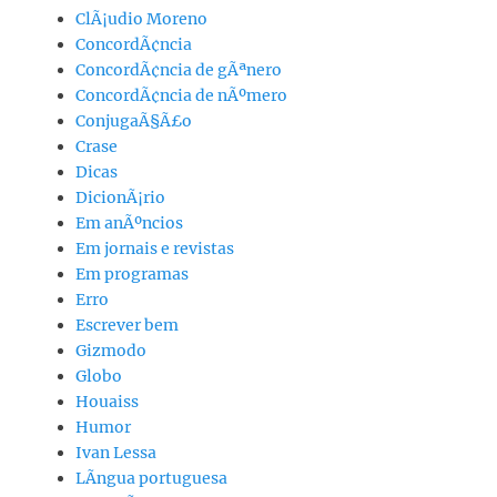
ClÃ¡udio Moreno
ConcordÃ¢ncia
ConcordÃ¢ncia de gÃªnero
ConcordÃ¢ncia de nÃºmero
ConjugaÃ§Ã£o
Crase
Dicas
DicionÃ¡rio
Em anÃºncios
Em jornais e revistas
Em programas
Erro
Escrever bem
Gizmodo
Globo
Houaiss
Humor
Ivan Lessa
LÃ­ngua portuguesa