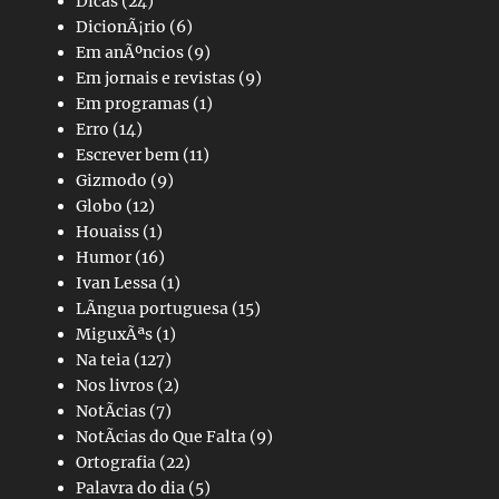
Dicas
(24)
DicionÃ¡rio
(6)
Em anÃºncios
(9)
Em jornais e revistas
(9)
Em programas
(1)
Erro
(14)
Escrever bem
(11)
Gizmodo
(9)
Globo
(12)
Houaiss
(1)
Humor
(16)
Ivan Lessa
(1)
LÃ­ngua portuguesa
(15)
MiguxÃªs
(1)
Na teia
(127)
Nos livros
(2)
NotÃ­cias
(7)
NotÃ­cias do Que Falta
(9)
Ortografia
(22)
Palavra do dia
(5)