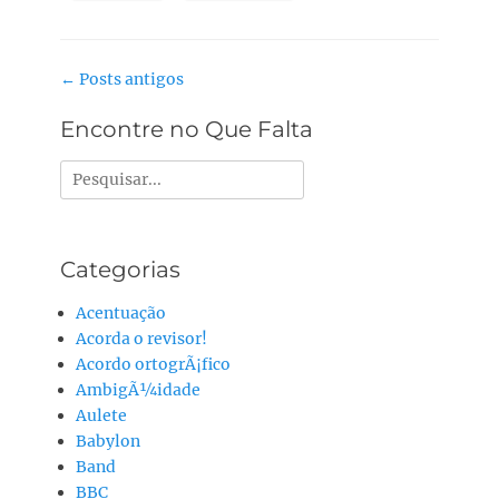
Navegação
←
Posts antigos
do
Encontre no Que Falta
post
Pesquisar
por:
Categorias
Acentuação
Acorda o revisor!
Acordo ortogrÃ¡fico
AmbigÃ¼idade
Aulete
Babylon
Band
BBC