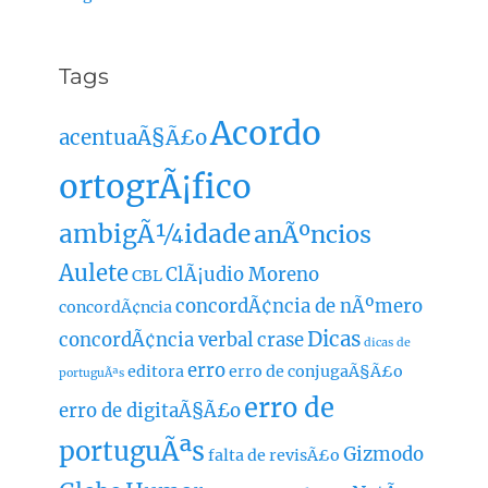
Tags
Acordo
acentuaÃ§Ã£o
ortogrÃ¡fico
ambigÃ¼idade
anÃºncios
Aulete
ClÃ¡udio Moreno
CBL
concordÃ¢ncia de nÃºmero
concordÃ¢ncia
Dicas
concordÃ¢ncia verbal
crase
dicas de
erro
editora
erro de conjugaÃ§Ã£o
portuguÃªs
erro de
erro de digitaÃ§Ã£o
portuguÃªs
Gizmodo
falta de revisÃ£o