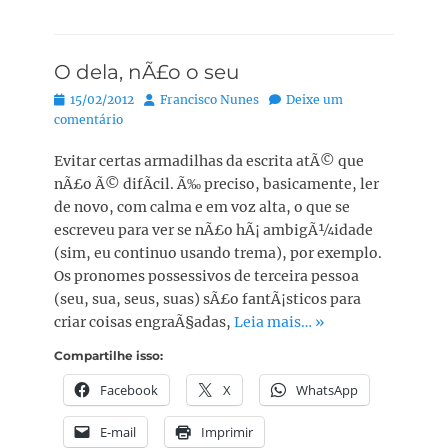
O dela, nÃ£o o seu
Posted
Autor:
15/02/2012
Francisco Nunes
Deixe um
on
comentário
Evitar certas armadilhas da escrita atÃ© que
nÃ£o Ã© difÃ­cil. Ã‰ preciso, basicamente, ler
de novo, com calma e em voz alta, o que se
escreveu para ver se nÃ£o hÃ¡ ambigÃ¼idade
(sim, eu continuo usando trema), por exemplo.
Os pronomes possessivos de terceira pessoa
(seu, sua, seus, suas) sÃ£o fantÃ¡sticos para
criar coisas engraÃ§adas,
Leia mais… »
Compartilhe isso:
Facebook
X
WhatsApp
E-mail
Imprimir