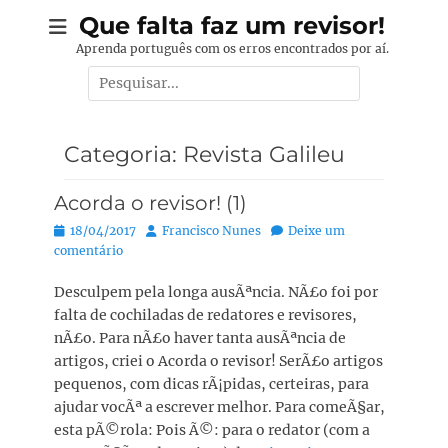
Pular
Que falta faz um revisor!
para
Aprenda português com os erros encontrados por aí.
o
Pesquisar
conteúdo
por:
Categoria:
Revista Galileu
Acorda o revisor! (1)
Posted
Autor:
18/04/2017
Francisco Nunes
Deixe um
on
comentário
Desculpem pela longa ausÃªncia. NÃ£o foi por
falta de cochiladas de redatores e revisores,
nÃ£o. Para nÃ£o haver tanta ausÃªncia de
artigos, criei o Acorda o revisor! SerÃ£o artigos
pequenos, com dicas rÃ¡pidas, certeiras, para
ajudar vocÃª a escrever melhor. Para comeÃ§ar,
esta pÃ©rola: Pois Ã©: para o redator (com a