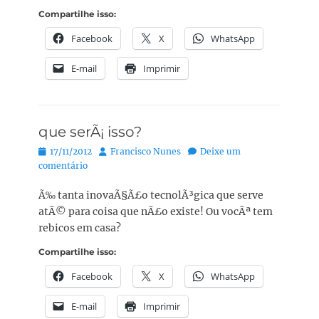
Compartilhe isso:
Facebook
X
WhatsApp
E-mail
Imprimir
que serÃ¡ isso?
Posted
Autor:
17/11/2012
Francisco Nunes
Deixe um
on
comentário
Ã‰ tanta inovaÃ§Ã£o tecnolÃ³gica que serve
atÃ© para coisa que nÃ£o existe! Ou vocÃª tem
rebicos em casa?
Compartilhe isso:
Facebook
X
WhatsApp
E-mail
Imprimir