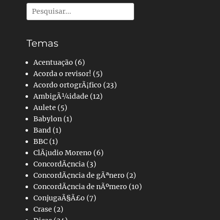
Pesquisar
por:
Temas
Acentuação
(6)
Acorda o revisor!
(5)
Acordo ortogrÃ¡fico
(23)
AmbigÃ¼idade
(12)
Aulete
(5)
Babylon
(1)
Band
(1)
BBC
(1)
ClÃ¡udio Moreno
(6)
ConcordÃ¢ncia
(3)
ConcordÃ¢ncia de gÃªnero
(2)
ConcordÃ¢ncia de nÃºmero
(10)
ConjugaÃ§Ã£o
(7)
Crase
(2)