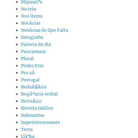
MiguxÃªs
Na teia
Nos livros
NotÃ­cias
NotÃ­cias do Que Falta
Ortografia
Palavra do dia
Para pensar
Plural
Ponto Frio
Por aÃ­
Portugal
RedaÃ§Ã£o
RegÃªncia verbal
RevisÃ£o
Revista Galileu
Submarino
Superinteressante
Terra
UÃªba