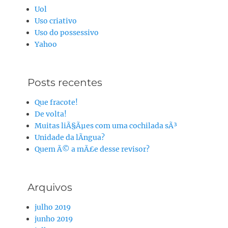
Uol
Uso criativo
Uso do possessivo
Yahoo
Posts recentes
Que fracote!
De volta!
Muitas liÃ§Ãµes com uma cochilada sÃ³
Unidade da lÃ­ngua?
Quem Ã© a mÃ£e desse revisor?
Arquivos
julho 2019
junho 2019