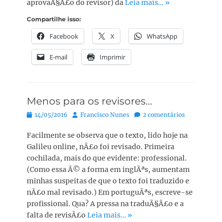
aprovaÃ§Ã£o do revisor) da
Leia mais… »
Compartilhe isso:
Facebook
X
WhatsApp
E-mail
Imprimir
Menos para os revisores…
Posted
Autor:
14/05/2016
Francisco Nunes
2 comentários
on
Facilmente se observa que o texto, lido hoje na
Galileu online, nÃ£o foi revisado. Primeira
cochilada, mais do que evidente: professional.
(Como essa Ã© a forma em inglÃªs, aumentam
minhas suspeitas de que o texto foi traduzido e
nÃ£o mal revisado.) Em portuguÃªs, escreve-se
profissional. Qua? A pressa na traduÃ§Ã£o e a
falta de revisÃ£o
Leia mais… »