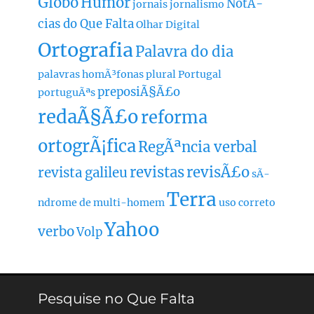
Globo
Humor
NotÃ­
jornais
jornalismo
cias do Que Falta
Olhar Digital
Ortografia
Palavra do dia
palavras homÃ³fonas
plural
Portugal
preposiÃ§Ã£o
portuguÃªs
redaÃ§Ã£o
reforma
ortogrÃ¡fica
RegÃªncia verbal
revistas
revisÃ£o
revista galileu
sÃ­
Terra
ndrome de multi-homem
uso correto
Yahoo
verbo
Volp
Pesquise no Que Falta