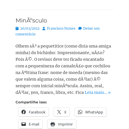
MinÃºsculo
Posted
Autor:
20/02/2012
Francisco Nunes
Deixe um
on
comentário
Olhem sÃ³ a pequetitice (como diria uma amiga
minha) do bichinho: Impressionante, nÃ£o?
Pois Ã©. O revisor deve ter ficado encantado
com a pequenineza do camaleÃ£o que cochilou
na Ãºltima frase: nome de moeda (mesmo das
que valem alguma coisa, como dÃ³lar) Ã©
sempre com inicial minÃºscula. Assim, real,
dÃ³lar, yen, franco, libra, etc. Fica
Leia mais… »
Compartilhe isso:
Facebook
X
WhatsApp
E-mail
Imprimir