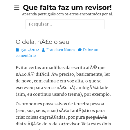
Pular
Que falta faz um revisor!
para
Aprenda português com os erros encontrados por aí.
o
Pesquisar
conteúdo
por:
O dela, nÃ£o o seu
Posted
Autor:
15/02/2012
Francisco Nunes
Deixe um
on
comentário
Evitar certas armadilhas da escrita atÃ© que
nÃ£o Ã© difÃ­cil. Ã‰ preciso, basicamente, ler
de novo, com calma e em voz alta, o que se
escreveu para ver se nÃ£o hÃ¡ ambigÃ¼idade
(sim, eu continuo usando trema), por exemplo.
Os pronomes possessivos de terceira pessoa
(seu, sua, seus, suas) sÃ£o fantÃ¡sticos para
criar coisas engraÃ§adas, por pura
preguiÃ§a
distraÃ§Ã£o do redator/revisor. Veja estes dois