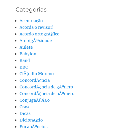
Categorias
Acentuação
Acorda o revisor!
Acordo ortogrÃ¡fico
AmbigÃ¼idade
Aulete
Babylon
Band
BBC
ClÃ¡udio Moreno
ConcordÃ¢ncia
ConcordÃ¢ncia de gÃªnero
ConcordÃ¢ncia de nÃºmero
ConjugaÃ§Ã£o
Crase
Dicas
DicionÃ¡rio
Em anÃºncios