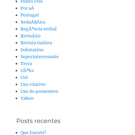
Ponto Frio
Por aÃ­
Portugal
RedaÃ§Ã£o
RegÃªncia verbal
RevisÃ£o
Revista Galileu
Submarino
Superinteressante
Terra
UÃªba
Uol
Uso criativo
Uso do possessivo
Yahoo
Posts recentes
Que fracote!