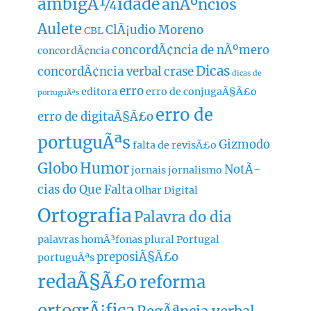
ambigÃ¼idade
anÃºncios
Aulete
ClÃ¡udio Moreno
CBL
concordÃ¢ncia de nÃºmero
concordÃ¢ncia
Dicas
concordÃ¢ncia verbal
crase
dicas de
erro
editora
erro de conjugaÃ§Ã£o
portuguÃªs
erro de
erro de digitaÃ§Ã£o
portuguÃªs
Gizmodo
falta de revisÃ£o
Globo
Humor
NotÃ­
jornais
jornalismo
cias do Que Falta
Olhar Digital
Ortografia
Palavra do dia
palavras homÃ³fonas
plural
Portugal
preposiÃ§Ã£o
portuguÃªs
redaÃ§Ã£o
reforma
ortogrÃ¡fica