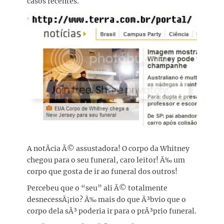
casos recentes.
A notÃ­cia Ã© assustadora! O corpo da Whitney
chegou para o seu funeral, caro leitor! Ã‰ um
corpo que gosta de ir ao funeral dos outros!
Percebeu que o “seu” ali Ã© totalmente
desnecessÃ¡rio? Ã‰ mais do que Ã³bvio que o
corpo dela sÃ³ poderia ir para o prÃ³prio funeral.