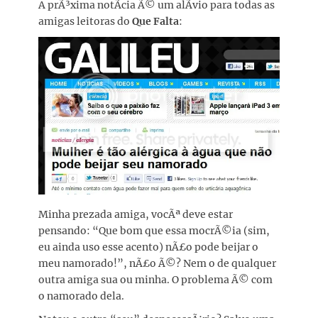
A prÃ³xima notÃ­cia Ã© um alÃ­vio para todas as
amigas leitoras do
Que Falta
:
Minha prezada amiga, vocÃª deve estar
pensando: “Que bom que essa mocrÃ©ia (sim,
eu ainda uso esse acento) nÃ£o pode beijar o
meu namorado!”, nÃ£o Ã©? Nem o de qualquer
outra amiga sua ou minha. O problema Ã© com
o namorado dela.