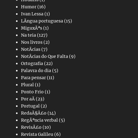
Humor
(16)
Ivan Lessa
(1)
LÃ­ngua portuguesa
(15)
MiguxÃªs
(1)
Na teia
(127)
Nos livros
(2)
NotÃ­cias
(7)
NotÃ­cias do Que Falta
(9)
Ortografia
(22)
Palavra do dia
(5)
Para pensar
(11)
Plural
(1)
Ponto Frio
(1)
Por aÃ­
(23)
Portugal
(2)
RedaÃ§Ã£o
(14)
RegÃªncia verbal
(5)
RevisÃ£o
(10)
Revista Galileu
(6)