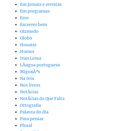
Em jornais e revistas
Em programas
Erro
Escrever bem
Gizmodo
Globo
Houaiss
Humor
Ivan Lessa
LÃ­ngua portuguesa
MiguxÃªs
Na teia
Nos livros
NotÃ­cias
NotÃ­cias do Que Falta
Ortografia
Palavra do dia
Para pensar
Plural