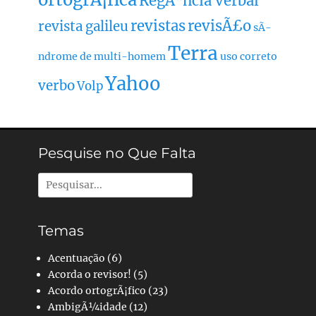
RegÃªncia verbal
revistas
revisÃ£o
revista galileu
sÃ­
Terra
ndrome de multi-homem
uso correto
Yahoo
verbo
Volp
Pesquise no Que Falta
Pesquisar
por:
Temas
Acentuação
(6)
Acorda o revisor!
(5)
Acordo ortogrÃ¡fico
(23)
AmbigÃ¼idade
(12)