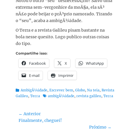
Notou o outro “seu” desnecessÃ¡rio? Salvo uma
extrema sem-vergonhice da moÃ§a, ela sÃ³
nÃ£o pode beijar o prÃ³prio namorado. Tirando
o “seu”, acaba a ambigÃ¼idade.
O Terra e a revista Galileu pisam bastante na
bola nesse quesito. Logo publico outras coisas
do tipo.
Compartilhe isso:
Facebook
X
WhatsApp
E-mail
Imprimir
Categorias:
AmbigÃ¼idade
,
Escrever bem
,
Globo
,
Na teia
,
Revista
Tags:
Galileu
,
Terra
ambigÃ¼idade
,
revista galileu
,
Terra
Navegação
← Anterior
Post
Finalmente, cheguei!
de
anterior:
Próximo →
Post