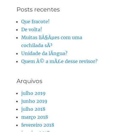
Posts recentes
Que fracote!
De volta!
Muitas liÃ§Ãµes com uma
cochilada sÃ³
Unidade da lÃ­ngua?
Quem Ã© a mÃ£e desse revisor?
Arquivos
julho 2019
junho 2019
julho 2018
março 2018
fevereiro 2018