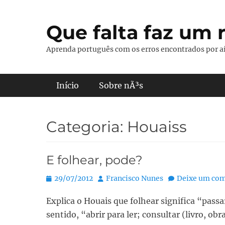
Pular
para
Que falta faz um r
o
conteúdo
Aprenda português com os erros encontrados por aí
Menu principal
Início
Sobre nÃ³s
Categoria:
Houaiss
E folhear, pode?
Posted
Autor:
29/07/2012
Francisco Nunes
Deixe um com
on
Explica o Houais que folhear significa “passar
sentido, “abrir para ler; consultar (livro, obr