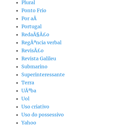
Plural
Ponto Frio
Por aÃ­
Portugal
RedaÃ§Ã£o
RegÃªncia verbal
RevisÃ£o
Revista Galileu
Submarino
Superinteressante
Terra
UÃªba
Uol
Uso criativo
Uso do possessivo
Yahoo