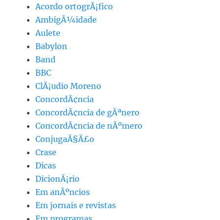
Acordo ortogrÃ¡fico
AmbigÃ¼idade
Aulete
Babylon
Band
BBC
ClÃ¡udio Moreno
ConcordÃ¢ncia
ConcordÃ¢ncia de gÃªnero
ConcordÃ¢ncia de nÃºmero
ConjugaÃ§Ã£o
Crase
Dicas
DicionÃ¡rio
Em anÃºncios
Em jornais e revistas
Em programas