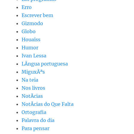
Erro
Escrever bem
Gizmodo
Globo
Houaiss
Humor
Ivan Lessa
LÃ­ngua portuguesa
MiguxÃªs
Na teia
Nos livros
NotÃ­cias
NotÃ­cias do Que Falta
Ortografia
Palavra do dia
Para pensar