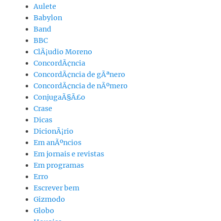
Aulete
Babylon
Band
BBC
ClÃ¡udio Moreno
ConcordÃ¢ncia
ConcordÃ¢ncia de gÃªnero
ConcordÃ¢ncia de nÃºmero
ConjugaÃ§Ã£o
Crase
Dicas
DicionÃ¡rio
Em anÃºncios
Em jornais e revistas
Em programas
Erro
Escrever bem
Gizmodo
Globo