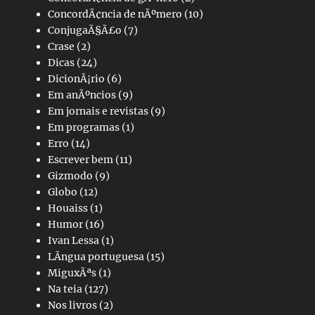
ConcordÃ¢ncia de nÃºmero
(10)
ConjugaÃ§Ã£o
(7)
Crase
(2)
Dicas
(24)
DicionÃ¡rio
(6)
Em anÃºncios
(9)
Em jornais e revistas
(9)
Em programas
(1)
Erro
(14)
Escrever bem
(11)
Gizmodo
(9)
Globo
(12)
Houaiss
(1)
Humor
(16)
Ivan Lessa
(1)
LÃ­ngua portuguesa
(15)
MiguxÃªs
(1)
Na teia
(127)
Nos livros
(2)