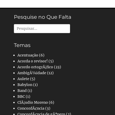
Pesquise no Que Falta
Pesquisar
por:
Temas
Acentuação
(6)
Acorda o revisor!
(5)
Acordo ortogrÃ¡fico
(23)
AmbigÃ¼idade
(12)
Aulete
(5)
Babylon
(1)
Band
(1)
BBC
(1)
ClÃ¡udio Moreno
(6)
ConcordÃ¢ncia
(3)
ConcordÃ¢ncia de gÃªnero
(2)