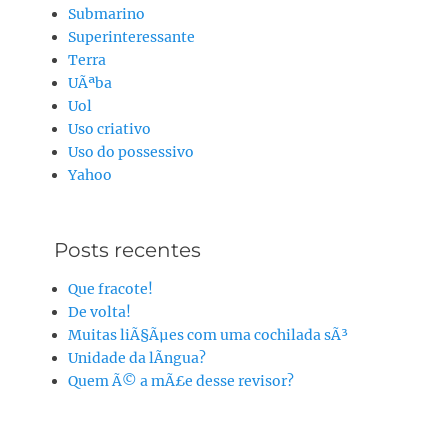
Submarino
Superinteressante
Terra
UÃªba
Uol
Uso criativo
Uso do possessivo
Yahoo
Posts recentes
Que fracote!
De volta!
Muitas liÃ§Ãµes com uma cochilada sÃ³
Unidade da lÃ­ngua?
Quem Ã© a mÃ£e desse revisor?