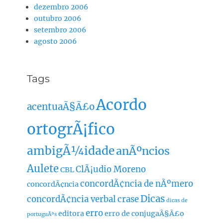
dezembro 2006
outubro 2006
setembro 2006
agosto 2006
Tags
Acordo
acentuaÃ§Ã£o
ortogrÃ¡fico
ambigÃ¼idade
anÃºncios
Aulete
ClÃ¡udio Moreno
CBL
concordÃ¢ncia de nÃºmero
concordÃ¢ncia
Dicas
concordÃ¢ncia verbal
crase
dicas de
erro
editora
erro de conjugaÃ§Ã£o
portuguÃªs