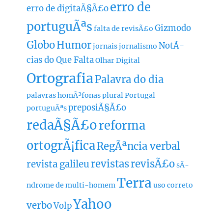
erro de
erro de digitaÃ§Ã£o
portuguÃªs
Gizmodo
falta de revisÃ£o
Globo
Humor
NotÃ­
jornais
jornalismo
cias do Que Falta
Olhar Digital
Ortografia
Palavra do dia
palavras homÃ³fonas
plural
Portugal
preposiÃ§Ã£o
portuguÃªs
redaÃ§Ã£o
reforma
ortogrÃ¡fica
RegÃªncia verbal
revistas
revisÃ£o
revista galileu
sÃ­
Terra
ndrome de multi-homem
uso correto
Yahoo
verbo
Volp