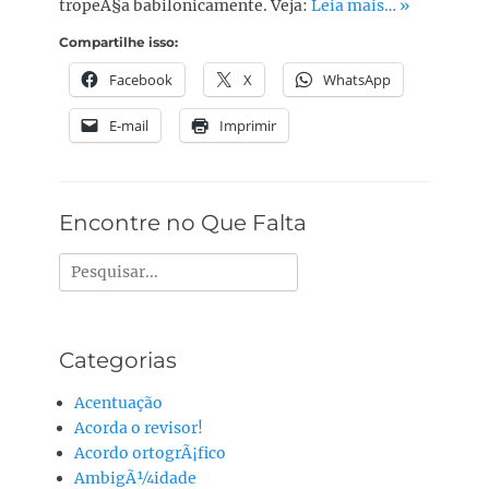
tropeÃ§a babilonicamente. Veja:
Leia mais… »
Compartilhe isso:
Facebook
X
WhatsApp
E-mail
Imprimir
Encontre no Que Falta
Pesquisar
por:
Categorias
Acentuação
Acorda o revisor!
Acordo ortogrÃ¡fico
AmbigÃ¼idade