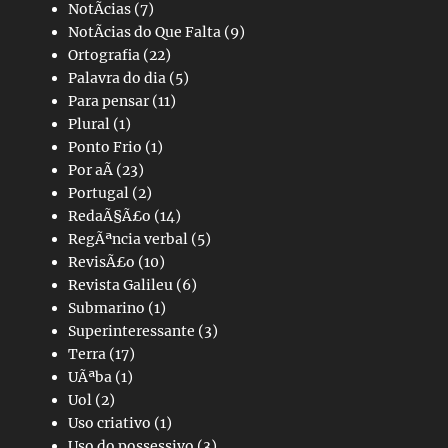
NotÃ­cias
(7)
NotÃ­cias do Que Falta
(9)
Ortografia
(22)
Palavra do dia
(5)
Para pensar
(11)
Plural
(1)
Ponto Frio
(1)
Por aÃ­
(23)
Portugal
(2)
RedaÃ§Ã£o
(14)
RegÃªncia verbal
(5)
RevisÃ£o
(10)
Revista Galileu
(6)
Submarino
(1)
Superinteressante
(3)
Terra
(17)
UÃªba
(1)
Uol
(2)
Uso criativo
(1)
Uso do possessivo
(3)