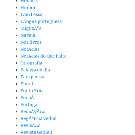
Houaiss
Humor
Ivan Lessa
LÃ­ngua portuguesa
MiguxÃªs
Na teia
Nos livros
NotÃ­cias
NotÃ­cias do Que Falta
Ortografia
Palavra do dia
Para pensar
Plural
Ponto Frio
Por aÃ­
Portugal
RedaÃ§Ã£o
RegÃªncia verbal
RevisÃ£o
Revista Galileu