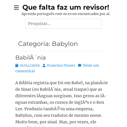
Pular
Que falta faz um revisor!
para
Aprenda português com os erros encontrados por aí.
o
Pesquisar
conteúdo
por:
Categoria:
Babylon
BabilÃ´nia
Posted
Autor:
16/04/2009
Francisco Nunes
Deixe um
on
comentário
A BÃ­blia registra que foi em Babel, na planÃ­cie
de Sinar (ou BabilÃ´nia, atual Iraque) que as
diferentes lÃ­nguas surgiram. Isso gerou as lÃ­
nguas estranhas, os cursos de inglÃªs e o Ken
Lee. Produziu tambÃ©m uma empresa,
Babylon, com seu tradutor de mesmo nome.
Muito bom, por sinal. Mas, por vezes, ele