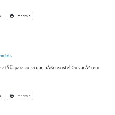
il
Imprimir
ntário
 atÃ© para coisa que nÃ£o existe! Ou vocÃª tem
il
Imprimir