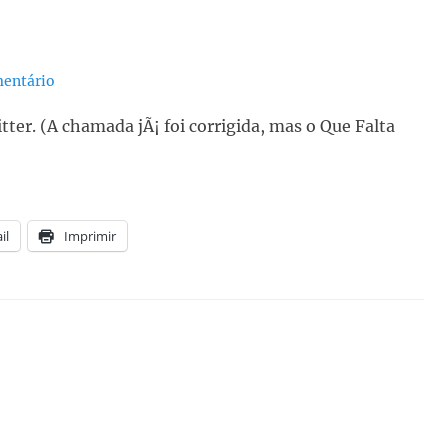
entário
ter. (A chamada jÃ¡ foi corrigida, mas o Que Falta
il
Imprimir