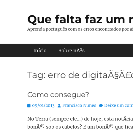
Pular
para
Que falta faz um r
o
conteúdo
Aprenda português com os erros encontrados por aí
Menu principal
Início
Sobre nÃ³s
Tag:
erro de digitaÃ§Ã£
Como consegue?
Posted
Autor:
09/01/2013
Francisco Nunes
Deixe um com
on
No Terra (sempre ele…) de hoje, esta notÃ­c
bonÃ© sob os cabelos? E um bonÃ© que fica