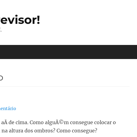
evisor!
.
o
entário
ia aÃ­ de cima. Como alguÃ©m consegue colocar o
 na altura dos ombros? Como consegue?