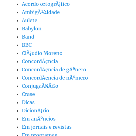
Acordo ortogrÃ¡fico
AmbigÃ¼idade
Aulete
Babylon
Band
BBC
ClÃ¡udio Moreno
ConcordÃ¢ncia
ConcordÃ¢ncia de gÃªnero
ConcordÃ¢ncia de nÃºmero
ConjugaÃ§Ã£o
Crase
Dicas
DicionÃ¡rio
Em anÃºncios
Em jornais e revistas
Em programas