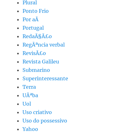
Plural
Ponto Frio
Por aÃ­
Portugal
RedaÃ§Ã£o
RegÃªncia verbal
RevisÃ£o
Revista Galileu
Submarino
Superinteressante
Terra
UÃªba
Uol
Uso criativo
Uso do possessivo
Yahoo