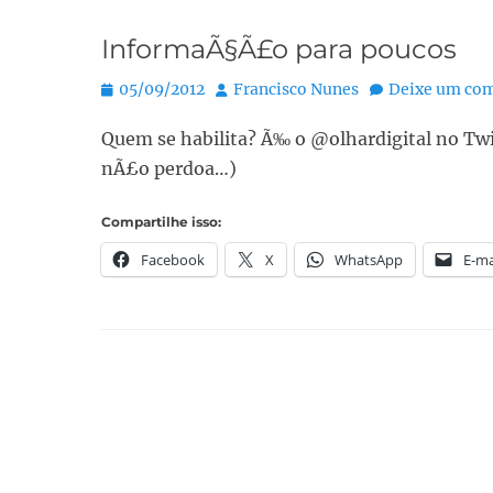
InformaÃ§Ã£o para poucos
Posted
Autor:
05/09/2012
Francisco Nunes
Deixe um com
on
Quem se habilita? Ã‰ o @olhardigital no Twit
nÃ£o perdoa…)
Compartilhe isso:
Facebook
X
WhatsApp
E-ma