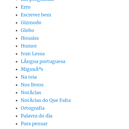
Erro
Escrever bem
Gizmodo
Globo
Houaiss
Humor
Ivan Lessa
LÃ­ngua portuguesa
MiguxÃªs
Na teia
Nos livros
NotÃ­cias
NotÃ­cias do Que Falta
Ortografia
Palavra do dia
Para pensar