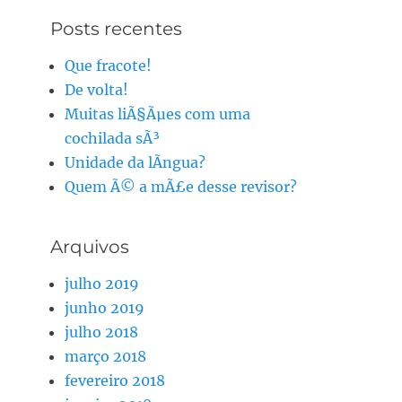
Posts recentes
Que fracote!
De volta!
Muitas liÃ§Ãµes com uma
cochilada sÃ³
Unidade da lÃ­ngua?
Quem Ã© a mÃ£e desse revisor?
Arquivos
julho 2019
junho 2019
julho 2018
março 2018
fevereiro 2018