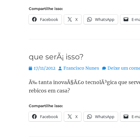
Compartilhe isso:
Facebook
X
WhatsApp
E-ma
que serÃ¡ isso?
Posted
Autor:
17/11/2012
Francisco Nunes
Deixe um come
on
Ã‰ tanta inovaÃ§Ã£o tecnolÃ³gica que serve
rebicos em casa?
Compartilhe isso:
Facebook
X
WhatsApp
E-ma