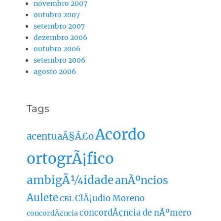
novembro 2007
outubro 2007
setembro 2007
dezembro 2006
outubro 2006
setembro 2006
agosto 2006
Tags
Acordo
acentuaÃ§Ã£o
ortogrÃ¡fico
ambigÃ¼idade
anÃºncios
Aulete
ClÃ¡udio Moreno
CBL
concordÃ¢ncia de nÃºmero
concordÃ¢ncia