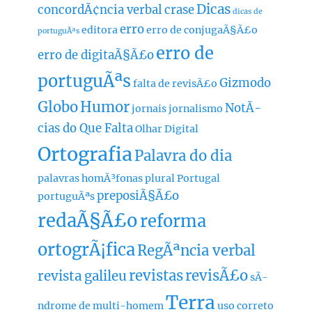
Dicas
concordÃ¢ncia verbal
crase
dicas de
erro
editora
erro de conjugaÃ§Ã£o
portuguÃªs
erro de
erro de digitaÃ§Ã£o
portuguÃªs
Gizmodo
falta de revisÃ£o
Globo
Humor
NotÃ­
jornais
jornalismo
cias do Que Falta
Olhar Digital
Ortografia
Palavra do dia
palavras homÃ³fonas
plural
Portugal
preposiÃ§Ã£o
portuguÃªs
redaÃ§Ã£o
reforma
ortogrÃ¡fica
RegÃªncia verbal
revistas
revisÃ£o
revista galileu
sÃ­
Terra
ndrome de multi-homem
uso correto