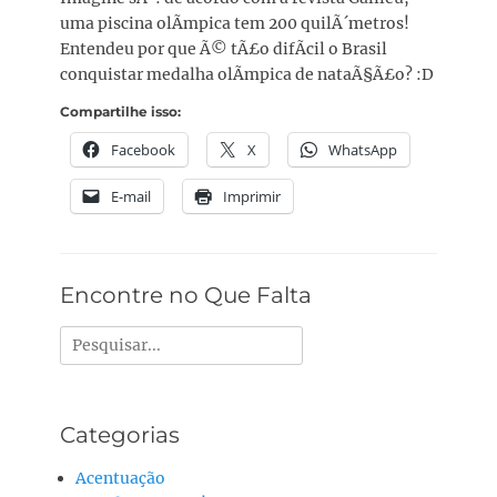
uma piscina olÃ­mpica tem 200 quilÃ´metros!
Entendeu por que Ã© tÃ£o difÃ­cil o Brasil
conquistar medalha olÃ­mpica de nataÃ§Ã£o? :D
Compartilhe isso:
Facebook
X
WhatsApp
E-mail
Imprimir
Encontre no Que Falta
Pesquisar
por:
Categorias
Acentuação