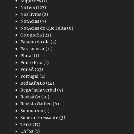
MiguxÃªs
(1)
Na teia
(127)
Nos livros
(2)
NotÃ­cias
(7)
NotÃ­cias do Que Falta
(9)
Ortografia
(22)
Palavra do dia
(5)
Para pensar
(11)
Plural
(1)
Ponto Frio
(1)
Por aÃ­
(23)
Portugal
(2)
RedaÃ§Ã£o
(14)
RegÃªncia verbal
(5)
RevisÃ£o
(10)
Revista Galileu
(6)
Submarino
(1)
Superinteressante
(3)
Terra
(17)
UÃªba
(1)