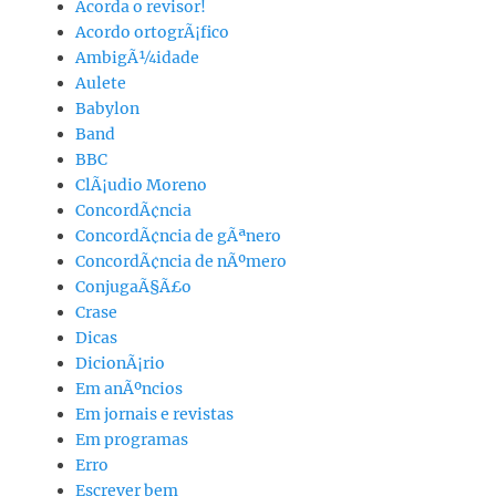
Acorda o revisor!
Acordo ortogrÃ¡fico
AmbigÃ¼idade
Aulete
Babylon
Band
BBC
ClÃ¡udio Moreno
ConcordÃ¢ncia
ConcordÃ¢ncia de gÃªnero
ConcordÃ¢ncia de nÃºmero
ConjugaÃ§Ã£o
Crase
Dicas
DicionÃ¡rio
Em anÃºncios
Em jornais e revistas
Em programas
Erro
Escrever bem