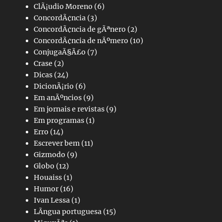
ClÃ¡udio Moreno
(6)
ConcordÃ¢ncia
(3)
ConcordÃ¢ncia de gÃªnero
(2)
ConcordÃ¢ncia de nÃºmero
(10)
ConjugaÃ§Ã£o
(7)
Crase
(2)
Dicas
(24)
DicionÃ¡rio
(6)
Em anÃºncios
(9)
Em jornais e revistas
(9)
Em programas
(1)
Erro
(14)
Escrever bem
(11)
Gizmodo
(9)
Globo
(12)
Houaiss
(1)
Humor
(16)
Ivan Lessa
(1)
LÃ­ngua portuguesa
(15)