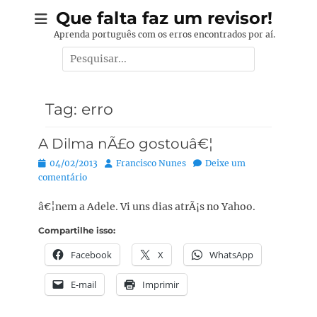
Pular
Que falta faz um revisor!
para
Aprenda português com os erros encontrados por aí.
o
Pesquisar
conteúdo
por:
Tag:
erro
A Dilma nÃ£o gostouâ€¦
Posted
Autor:
04/02/2013
Francisco Nunes
Deixe um
on
comentário
â€¦nem a Adele. Vi uns dias atrÃ¡s no Yahoo.
Compartilhe isso:
Facebook
X
WhatsApp
E-mail
Imprimir