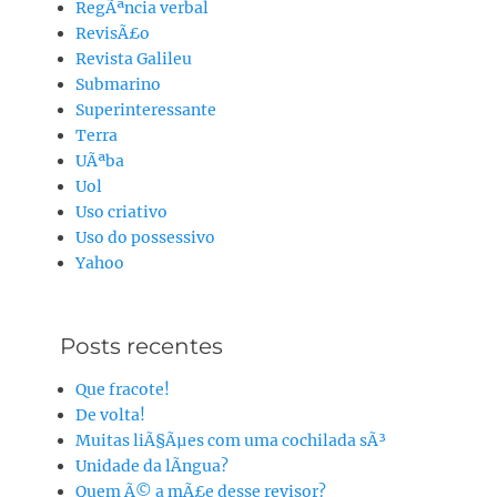
RegÃªncia verbal
RevisÃ£o
Revista Galileu
Submarino
Superinteressante
Terra
UÃªba
Uol
Uso criativo
Uso do possessivo
Yahoo
Posts recentes
Que fracote!
De volta!
Muitas liÃ§Ãµes com uma cochilada sÃ³
Unidade da lÃ­ngua?
Quem Ã© a mÃ£e desse revisor?