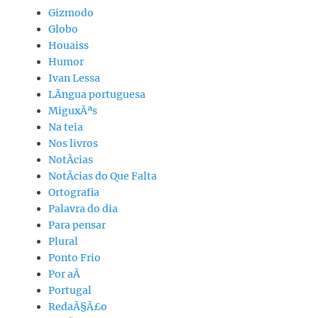
Gizmodo
Globo
Houaiss
Humor
Ivan Lessa
LÃ­ngua portuguesa
MiguxÃªs
Na teia
Nos livros
NotÃ­cias
NotÃ­cias do Que Falta
Ortografia
Palavra do dia
Para pensar
Plural
Ponto Frio
Por aÃ­
Portugal
RedaÃ§Ã£o