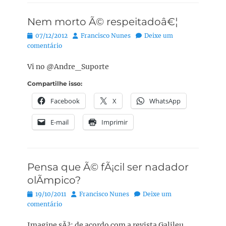
Nem morto Ã© respeitadoâ€¦
Posted
Autor:
07/12/2012
Francisco Nunes
Deixe um
on
comentário
Vi no @Andre_Suporte
Compartilhe isso:
Facebook
X
WhatsApp
E-mail
Imprimir
Pensa que Ã© fÃ¡cil ser nadador
olÃ­mpico?
Posted
Autor:
19/10/2011
Francisco Nunes
Deixe um
on
comentário
Imagine sÃ³: de acordo com a revista Galileu,