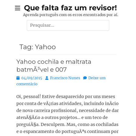
Pular
Que falta faz um revisor!
para
Aprenda português com os erros encontrados por aí.
o
Pesquisar
conteúdo
por:
Tag:
Yahoo
Yahoo cochila e maltrata
batmÃ³vel e 007
Posted
Autor:
04/09/2015
Francisco Nunes
Deixe um
on
comentário
Oi, pessoal! Estive desaparecido por uns meses
por conta de vÃ¡rias atividades, incluindo inÃ­cio
de nova carreira profissional, necessidade de dar
atenÃ§Ã£o a outros projetos… e um teco de
preguiÃ§a. Desculpem. Mas, como as cochiladas
e o espancamento do portuguÃªs continuam por