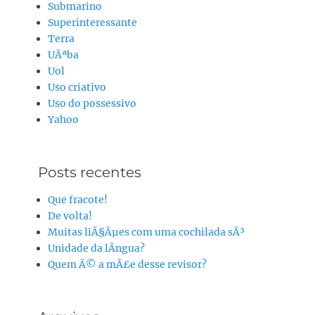
Submarino
Superinteressante
Terra
UÃªba
Uol
Uso criativo
Uso do possessivo
Yahoo
Posts recentes
Que fracote!
De volta!
Muitas liÃ§Ãµes com uma cochilada sÃ³
Unidade da lÃ­ngua?
Quem Ã© a mÃ£e desse revisor?