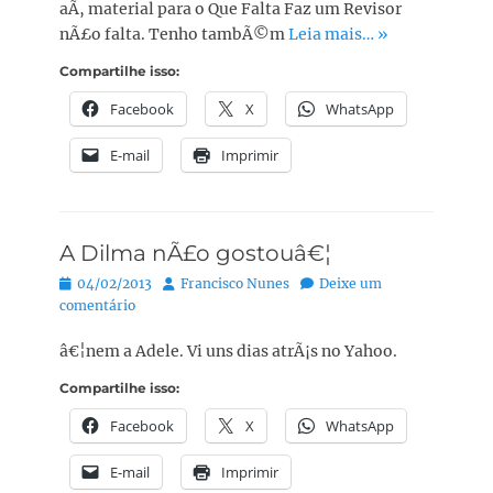
aÃ­, material para o Que Falta Faz um Revisor
nÃ£o falta. Tenho tambÃ©m
Leia mais… »
Compartilhe isso:
Facebook
X
WhatsApp
E-mail
Imprimir
A Dilma nÃ£o gostouâ€¦
Posted
Autor:
04/02/2013
Francisco Nunes
Deixe um
on
comentário
â€¦nem a Adele. Vi uns dias atrÃ¡s no Yahoo.
Compartilhe isso:
Facebook
X
WhatsApp
E-mail
Imprimir