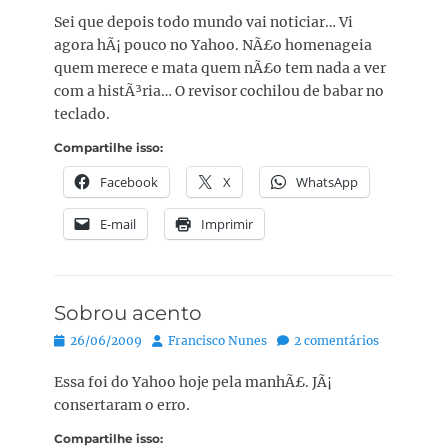
Sei que depois todo mundo vai noticiar… Vi
agora hÃ¡ pouco no Yahoo. NÃ£o homenageia
quem merece e mata quem nÃ£o tem nada a ver
com a histÃ³ria… O revisor cochilou de babar no
teclado.
Compartilhe isso:
Facebook
X
WhatsApp
E-mail
Imprimir
Sobrou acento
Posted
Autor:
26/06/2009
Francisco Nunes
2 comentários
on
Essa foi do Yahoo hoje pela manhÃ£. JÃ¡
consertaram o erro.
Compartilhe isso: