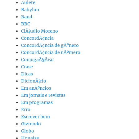
Aulete
Babylon
Band
BBC
ClÃ¡udio Moreno
ConcordÃ¢ncia
ConcordÃ¢ncia de gÃªnero
ConcordÃ¢ncia de nÃºmero
ConjugaÃ§Ã£o
Crase
Dicas
DicionÃ¡rio
Em anÃºncios
Em jornais e revistas
Em programas
Erro
Escrever bem
Gizmodo
Globo
Houaiss