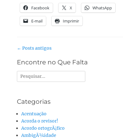
Facebook
X
WhatsApp
E-mail
Imprimir
Navegação
←
Posts antigos
do
Encontre no Que Falta
post
Pesquisar
por:
Categorias
Acentuação
Acorda o revisor!
Acordo ortogrÃ¡fico
AmbigÃ¼idade