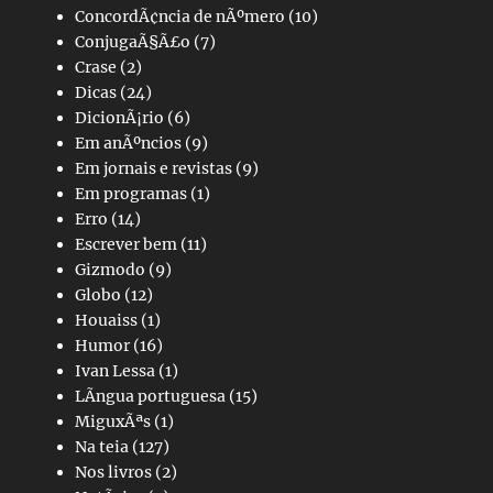
ConcordÃ¢ncia de nÃºmero
(10)
ConjugaÃ§Ã£o
(7)
Crase
(2)
Dicas
(24)
DicionÃ¡rio
(6)
Em anÃºncios
(9)
Em jornais e revistas
(9)
Em programas
(1)
Erro
(14)
Escrever bem
(11)
Gizmodo
(9)
Globo
(12)
Houaiss
(1)
Humor
(16)
Ivan Lessa
(1)
LÃ­ngua portuguesa
(15)
MiguxÃªs
(1)
Na teia
(127)
Nos livros
(2)