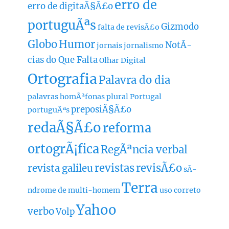
erro de
erro de digitaÃ§Ã£o
portuguÃªs
Gizmodo
falta de revisÃ£o
Globo
Humor
NotÃ­
jornais
jornalismo
cias do Que Falta
Olhar Digital
Ortografia
Palavra do dia
palavras homÃ³fonas
plural
Portugal
preposiÃ§Ã£o
portuguÃªs
redaÃ§Ã£o
reforma
ortogrÃ¡fica
RegÃªncia verbal
revistas
revisÃ£o
revista galileu
sÃ­
Terra
ndrome de multi-homem
uso correto
Yahoo
verbo
Volp