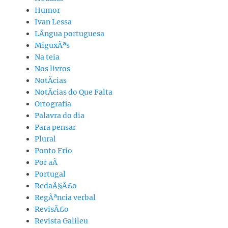
Humor
Ivan Lessa
LÃ­ngua portuguesa
MiguxÃªs
Na teia
Nos livros
NotÃ­cias
NotÃ­cias do Que Falta
Ortografia
Palavra do dia
Para pensar
Plural
Ponto Frio
Por aÃ­
Portugal
RedaÃ§Ã£o
RegÃªncia verbal
RevisÃ£o
Revista Galileu