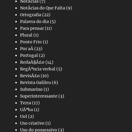
NotÃ­cias
(7)
NotÃ­cias do Que Falta
(9)
Ortografia
(22)
Palavra do dia
(5)
Para pensar
(11)
Plural
(1)
Ponto Frio
(1)
Por aÃ­
(23)
Portugal
(2)
RedaÃ§Ã£o
(14)
RegÃªncia verbal
(5)
RevisÃ£o
(10)
Revista Galileu
(6)
Submarino
(1)
Superinteressante
(3)
Terra
(17)
UÃªba
(1)
Uol
(2)
Uso criativo
(1)
Uso do possessivo
(3)