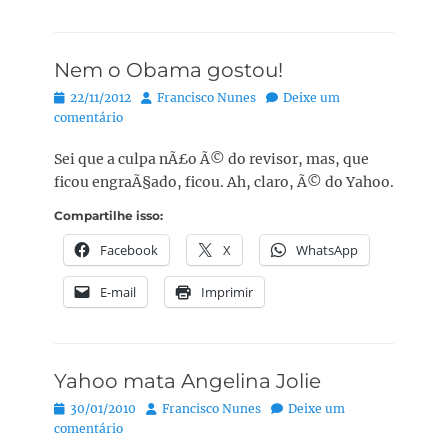
Nem o Obama gostou!
Posted
Autor:
22/11/2012
Francisco Nunes
Deixe um
on
comentário
Sei que a culpa nÃ£o Ã© do revisor, mas, que
ficou engraÃ§ado, ficou. Ah, claro, Ã© do Yahoo.
Compartilhe isso:
Facebook
X
WhatsApp
E-mail
Imprimir
Yahoo mata Angelina Jolie
Posted
Autor:
30/01/2010
Francisco Nunes
Deixe um
on
comentário