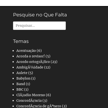
Pesquise no Que Falta
Pesquisar
por:
Temas
Acentuação
(6)
Acorda o revisor!
(5)
Acordo ortogrÃ¡fico
(23)
AmbigÃ¼idade
(12)
Aulete
(5)
Babylon
(1)
Band
(1)
BBC
(1)
ClÃ¡udio Moreno
(6)
ConcordÃ¢ncia
(3)
ConcordÃ¢ncia de gÃªnero
(2)