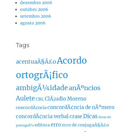
dezembro 2006
outubro 2006
setembro 2006
agosto 2006
Tags
Acordo
acentuaÃ§Ã£o
ortogrÃ¡fico
ambigÃ¼idade
anÃºncios
Aulete
ClÃ¡udio Moreno
CBL
concordÃ¢ncia de nÃºmero
concordÃ¢ncia
Dicas
concordÃ¢ncia verbal
crase
dicas de
erro
editora
erro de conjugaÃ§Ã£o
portuguÃªs