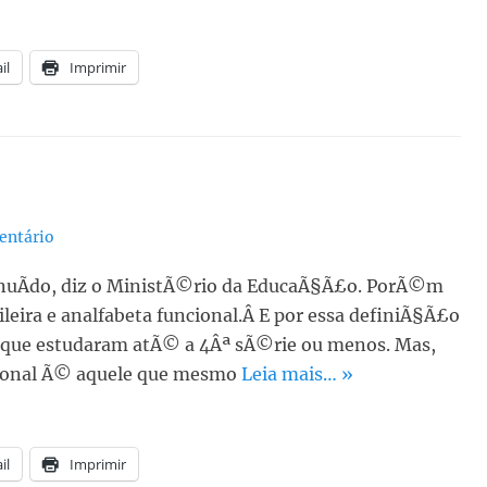
il
Imprimir
entário
inuÃ­do, diz o MinistÃ©rio da EducaÃ§Ã£o. PorÃ©m
eira e analfabeta funcional.Â E por essa definiÃ§Ã£o
 que estudaram atÃ© a 4Âª sÃ©rie ou menos. Mas,
cional Ã© aquele que mesmo
Leia mais… »
il
Imprimir