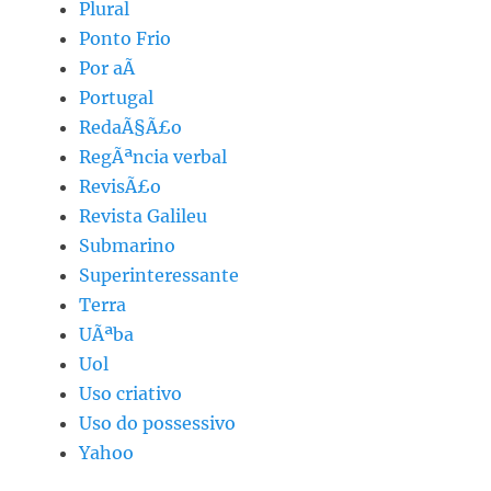
Plural
Ponto Frio
Por aÃ­
Portugal
RedaÃ§Ã£o
RegÃªncia verbal
RevisÃ£o
Revista Galileu
Submarino
Superinteressante
Terra
UÃªba
Uol
Uso criativo
Uso do possessivo
Yahoo