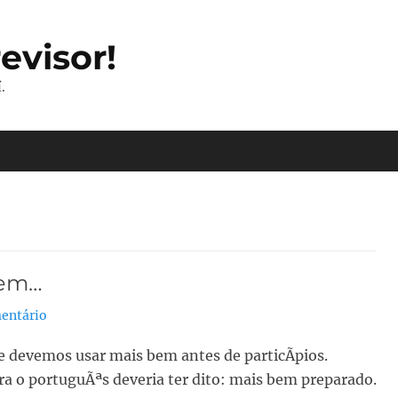
evisor!
.
bem…
entário
e devemos usar mais bem antes de particÃ­pios.
ra o portuguÃªs deveria ter dito: mais bem preparado.