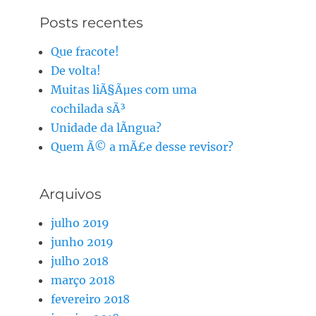
Posts recentes
Que fracote!
De volta!
Muitas liÃ§Ãµes com uma
cochilada sÃ³
Unidade da lÃ­ngua?
Quem Ã© a mÃ£e desse revisor?
Arquivos
julho 2019
junho 2019
julho 2018
março 2018
fevereiro 2018