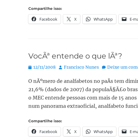
Compartilhe isso:
Facebook
X
WhatsApp
E-ma
VocÃª entende o que lÃª?
Posted
Autor:
12/11/2008
Francisco Nunes
Deixe um com
on
O nÃºmero de analfabetos no paÃ­s tem dim
21,6% (dados de 2007) da populaÃ§Ã£o brasil
o MEC entende pessoas com mais de 15 anos
num panorama extraoficial, analfabeto fun
Compartilhe isso:
Facebook
X
WhatsApp
E-ma