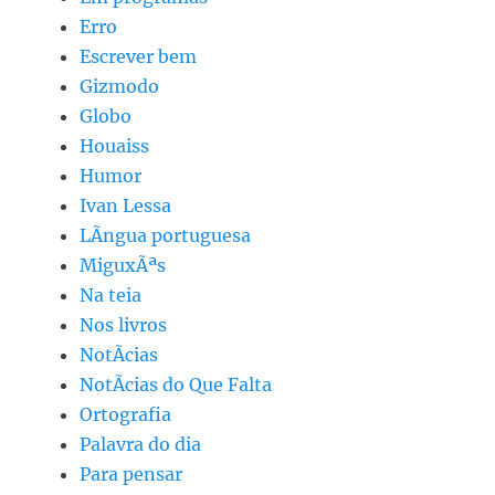
Erro
Escrever bem
Gizmodo
Globo
Houaiss
Humor
Ivan Lessa
LÃ­ngua portuguesa
MiguxÃªs
Na teia
Nos livros
NotÃ­cias
NotÃ­cias do Que Falta
Ortografia
Palavra do dia
Para pensar