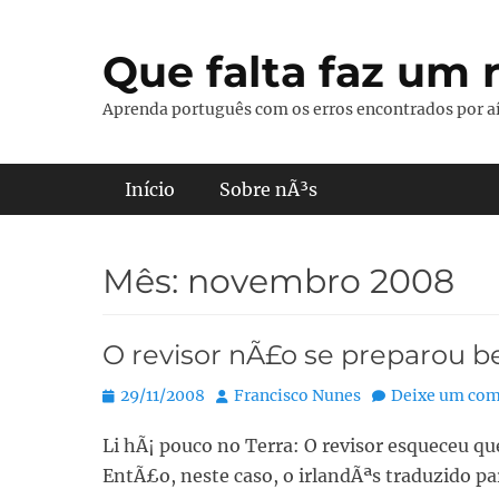
Pular
para
Que falta faz um r
o
conteúdo
Aprenda português com os erros encontrados por aí
Menu principal
Início
Sobre nÃ³s
Mês:
novembro 2008
O revisor nÃ£o se preparou 
Posted
Autor:
29/11/2008
Francisco Nunes
Deixe um com
on
Li hÃ¡ pouco no Terra: O revisor esqueceu qu
EntÃ£o, neste caso, o irlandÃªs traduzido pa