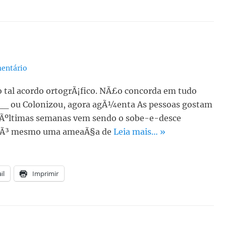
entário
 tal acordo ortogrÃ¡fico. NÃ£o concorda em tudo
__ ou Colonizou, agora agÃ¼enta As pessoas gostam
as Ãºltimas semanas vem sendo o sobe-e-desce
. SÃ³ mesmo uma ameaÃ§a de
Leia mais… »
il
Imprimir