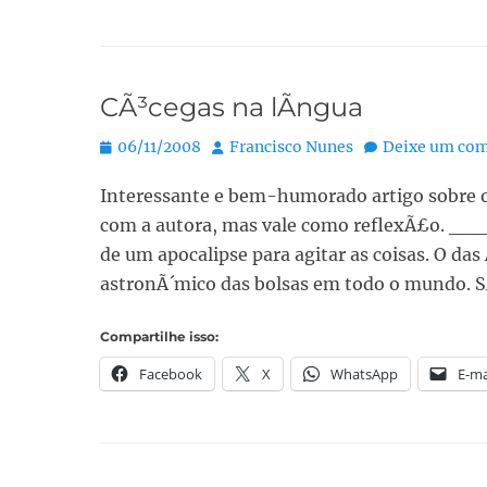
CÃ³cegas na lÃ­ngua
Posted
Autor:
06/11/2008
Francisco Nunes
Deixe um com
on
Interessante e bem-humorado artigo sobre o
com a autora, mas vale como reflexÃ£o. __
de um apocalipse para agitar as coisas. O d
astronÃ´mico das bolsas em todo o mundo
Compartilhe isso:
Facebook
X
WhatsApp
E-ma