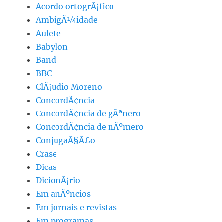
Acordo ortogrÃ¡fico
AmbigÃ¼idade
Aulete
Babylon
Band
BBC
ClÃ¡udio Moreno
ConcordÃ¢ncia
ConcordÃ¢ncia de gÃªnero
ConcordÃ¢ncia de nÃºmero
ConjugaÃ§Ã£o
Crase
Dicas
DicionÃ¡rio
Em anÃºncios
Em jornais e revistas
Em programas