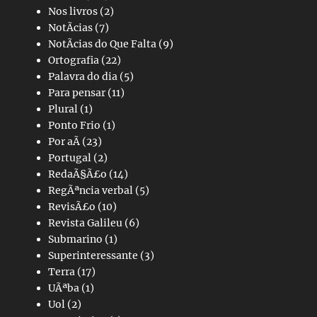
Nos livros
(2)
NotÃ­cias
(7)
NotÃ­cias do Que Falta
(9)
Ortografia
(22)
Palavra do dia
(5)
Para pensar
(11)
Plural
(1)
Ponto Frio
(1)
Por aÃ­
(23)
Portugal
(2)
RedaÃ§Ã£o
(14)
RegÃªncia verbal
(5)
RevisÃ£o
(10)
Revista Galileu
(6)
Submarino
(1)
Superinteressante
(3)
Terra
(17)
UÃªba
(1)
Uol
(2)