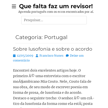
Pular
Que falta faz um revisor!
para
Aprenda português com os erros encontrados por aí.
o
Pesquisar
conteúdo
por:
Categoria:
Portugal
Sobre lusofonia e sobre o acordo
Posted
Autor:
12/05/2009
Francisco Nunes
Deixe um
on
comentário
Encontrei dois excelentes artigos hoje. O
primeiro Ã© uma entrevista com o escritor
moÃ§ambicano Mia Couto. Nele, Couto fala de
sua obra, de seu modo de escrever poesia em
forma de prosa, de lusofonia e do acordo.
Destaco o seguinte trecho: O senhor Ã© um crÃ­
tico da lusofonia da forma como ela estÃ¡ posta