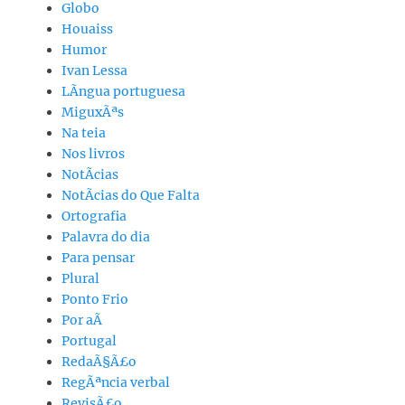
Globo
Houaiss
Humor
Ivan Lessa
LÃ­ngua portuguesa
MiguxÃªs
Na teia
Nos livros
NotÃ­cias
NotÃ­cias do Que Falta
Ortografia
Palavra do dia
Para pensar
Plural
Ponto Frio
Por aÃ­
Portugal
RedaÃ§Ã£o
RegÃªncia verbal
RevisÃ£o