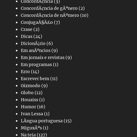
ConcordÃ¢ncia
(3)
ConcordÃ¢ncia de gÃªnero
(2)
ConcordÃ¢ncia de nÃºmero
(10)
ConjugaÃ§Ã£o
(7)
Crase
(2)
Dicas
(24)
DicionÃ¡rio
(6)
Em anÃºncios
(9)
Em jornais e revistas
(9)
Em programas
(1)
Erro
(14)
Escrever bem
(11)
Gizmodo
(9)
Globo
(12)
Houaiss
(1)
Humor
(16)
Ivan Lessa
(1)
LÃ­ngua portuguesa
(15)
MiguxÃªs
(1)
Na teia
(127)