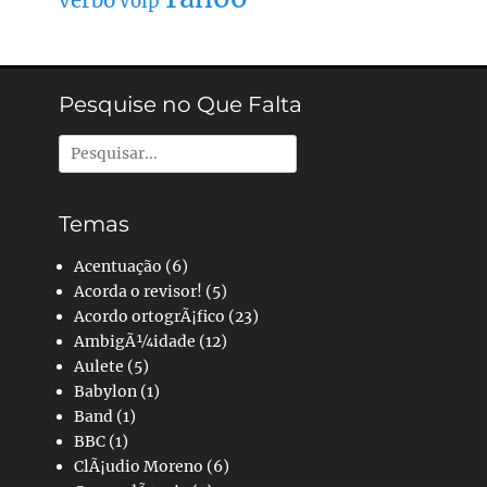
verbo
Volp
Pesquise no Que Falta
Pesquisar
por:
Temas
Acentuação
(6)
Acorda o revisor!
(5)
Acordo ortogrÃ¡fico
(23)
AmbigÃ¼idade
(12)
Aulete
(5)
Babylon
(1)
Band
(1)
BBC
(1)
ClÃ¡udio Moreno
(6)