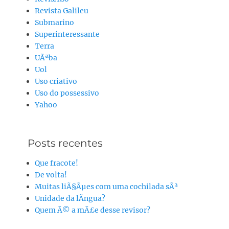
Revista Galileu
Submarino
Superinteressante
Terra
UÃªba
Uol
Uso criativo
Uso do possessivo
Yahoo
Posts recentes
Que fracote!
De volta!
Muitas liÃ§Ãµes com uma cochilada sÃ³
Unidade da lÃ­ngua?
Quem Ã© a mÃ£e desse revisor?