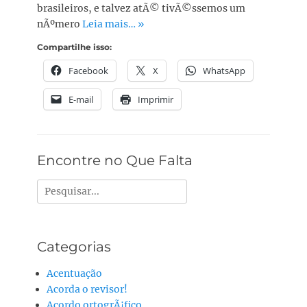
brasileiros, e talvez atÃ© tivÃ©ssemos um
nÃºmero
Leia mais… »
Compartilhe isso:
Facebook
X
WhatsApp
E-mail
Imprimir
Encontre no Que Falta
Pesquisar
por:
Categorias
Acentuação
Acorda o revisor!
Acordo ortogrÃ¡fico