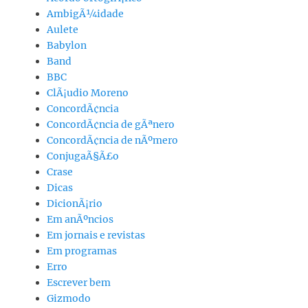
AmbigÃ¼idade
Aulete
Babylon
Band
BBC
ClÃ¡udio Moreno
ConcordÃ¢ncia
ConcordÃ¢ncia de gÃªnero
ConcordÃ¢ncia de nÃºmero
ConjugaÃ§Ã£o
Crase
Dicas
DicionÃ¡rio
Em anÃºncios
Em jornais e revistas
Em programas
Erro
Escrever bem
Gizmodo