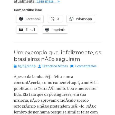
atualmente.
Leia mais… »
Compartilhe isso:
Facebook
X
WhatsApp
E-mail
Imprimir
Um exemplo que, infelizmente, os
brasileiros nÃ£o seguiram
Posted
Autor:
19/03/2009
Francisco Nunes
2 comentários
on
Apesar da lambanÃ§a feita com a
concordÃ¢ncia, como comentei aqui, a notÃ­cia
publicada no Terra Ã© muito boa e merece ser
lida. Ela fala que os portugueses, em sua
maioria, nÃ£o aprovam o ridÃ­culo acordo
ortogrÃ¡fico e nÃ£o pretendem usÃ¡-lo. NÃ£o
lembro de nenhuma pesquisa similar feita com