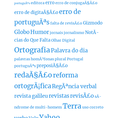
erro
editora
erro de conjugaÃ§Ã£o
portuguÃªs
erro de
erro de digitaÃ§Ã£o
portuguÃªs
Gizmodo
falta de revisÃ£o
Globo
Humor
NotÃ­
jornais
jornalismo
cias do Que Falta
Olhar Digital
Ortografia
Palavra do dia
palavras homÃ³fonas
plural
Portugal
preposiÃ§Ã£o
portuguÃªs
redaÃ§Ã£o
reforma
ortogrÃ¡fica
RegÃªncia verbal
revistas
revisÃ£o
revista galileu
sÃ­
Terra
ndrome de multi-homem
uso correto
Yahoo