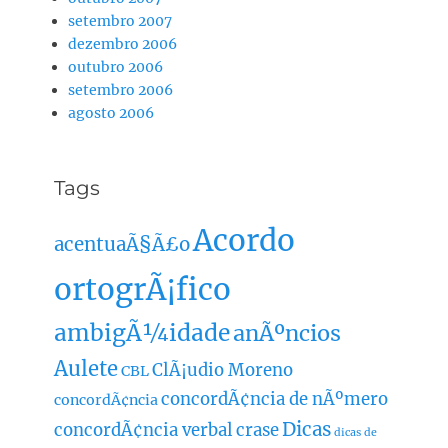
setembro 2007
dezembro 2006
outubro 2006
setembro 2006
agosto 2006
Tags
Acordo
acentuaÃ§Ã£o
ortogrÃ¡fico
ambigÃ¼idade
anÃºncios
Aulete
ClÃ¡udio Moreno
CBL
concordÃ¢ncia de nÃºmero
concordÃ¢ncia
Dicas
concordÃ¢ncia verbal
crase
dicas de