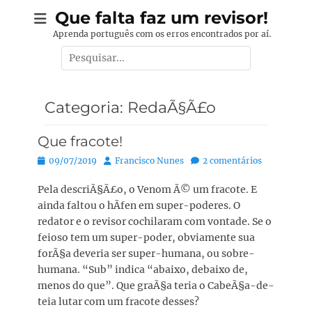
Pular
Que falta faz um revisor!
para
Aprenda português com os erros encontrados por aí.
o
Pesquisar
conteúdo
por:
Categoria:
RedaÃ§Ã£o
Que fracote!
Posted
Autor:
09/07/2019
Francisco Nunes
2 comentários
on
Pela descriÃ§Ã£o, o Venom Ã© um fracote. E
ainda faltou o hÃ­fen em super-poderes. O
redator e o revisor cochilaram com vontade. Se o
feioso tem um super-poder, obviamente sua
forÃ§a deveria ser super-humana, ou sobre-
humana. “Sub” indica “abaixo, debaixo de,
menos do que”. Que graÃ§a teria o CabeÃ§a-de-
teia lutar com um fracote desses?