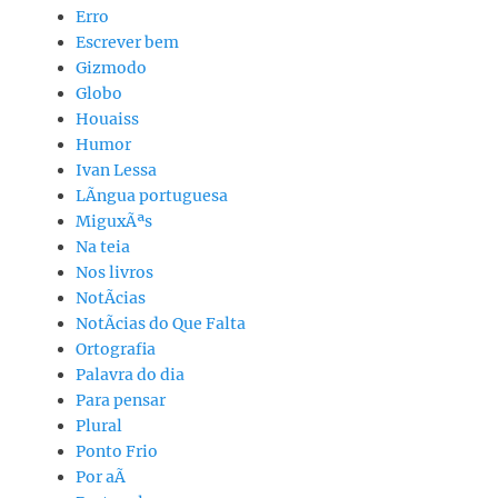
Erro
Escrever bem
Gizmodo
Globo
Houaiss
Humor
Ivan Lessa
LÃ­ngua portuguesa
MiguxÃªs
Na teia
Nos livros
NotÃ­cias
NotÃ­cias do Que Falta
Ortografia
Palavra do dia
Para pensar
Plural
Ponto Frio
Por aÃ­