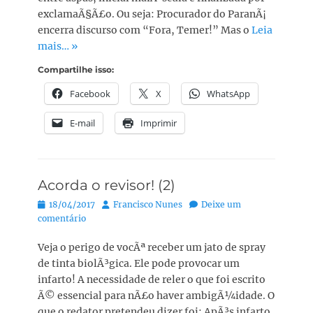
exclamaÃ§Ã£o. Ou seja: Procurador do ParanÃ¡
encerra discurso com “Fora, Temer!” Mas o
Leia
mais… »
Compartilhe isso:
Facebook
X
WhatsApp
E-mail
Imprimir
Acorda o revisor! (2)
Posted
Autor:
18/04/2017
Francisco Nunes
Deixe um
on
comentário
Veja o perigo de vocÃª receber um jato de spray
de tinta biolÃ³gica. Ele pode provocar um
infarto! A necessidade de reler o que foi escrito
Ã© essencial para nÃ£o haver ambigÃ¼idade. O
que o redator pretendeu dizer foi: ApÃ³s infarto,