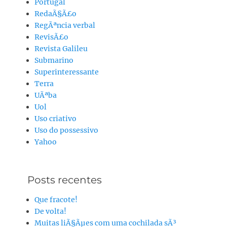
Portugal
RedaÃ§Ã£o
RegÃªncia verbal
RevisÃ£o
Revista Galileu
Submarino
Superinteressante
Terra
UÃªba
Uol
Uso criativo
Uso do possessivo
Yahoo
Posts recentes
Que fracote!
De volta!
Muitas liÃ§Ãµes com uma cochilada sÃ³