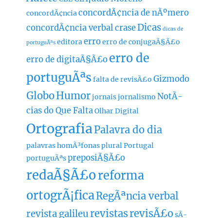
concordÃ¢ncia de nÃºmero
concordÃ¢ncia
Dicas
concordÃ¢ncia verbal
crase
dicas de
erro
editora
erro de conjugaÃ§Ã£o
portuguÃªs
erro de
erro de digitaÃ§Ã£o
portuguÃªs
Gizmodo
falta de revisÃ£o
Globo
Humor
NotÃ­
jornais
jornalismo
cias do Que Falta
Olhar Digital
Ortografia
Palavra do dia
palavras homÃ³fonas
plural
Portugal
preposiÃ§Ã£o
portuguÃªs
redaÃ§Ã£o
reforma
ortogrÃ¡fica
RegÃªncia verbal
revistas
revisÃ£o
revista galileu
sÃ­