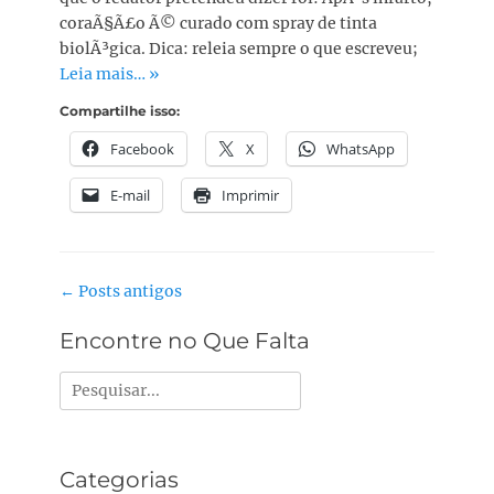
coraÃ§Ã£o Ã© curado com spray de tinta
biolÃ³gica. Dica: releia sempre o que escreveu;
Leia mais… »
Compartilhe isso:
Facebook
X
WhatsApp
E-mail
Imprimir
Navegação
←
Posts antigos
do
Encontre no Que Falta
post
Pesquisar
por:
Categorias