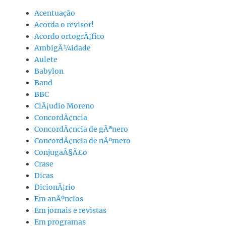
Acentuação
Acorda o revisor!
Acordo ortogrÃ¡fico
AmbigÃ¼idade
Aulete
Babylon
Band
BBC
ClÃ¡udio Moreno
ConcordÃ¢ncia
ConcordÃ¢ncia de gÃªnero
ConcordÃ¢ncia de nÃºmero
ConjugaÃ§Ã£o
Crase
Dicas
DicionÃ¡rio
Em anÃºncios
Em jornais e revistas
Em programas