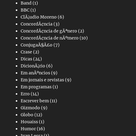
Band
(1)
BBC
(1)
ClÃ¡udio Moreno
(6)
ConcordÃ¢ncia
(3)
ConcordÃ¢ncia de gÃªnero
(2)
ConcordÃ¢ncia de nÃºmero
(10)
ConjugaÃ§Ã£o
(7)
Crase
(2)
Dicas
(24)
DicionÃ¡rio
(6)
Em anÃºncios
(9)
Em jornais e revistas
(9)
Em programas
(1)
Erro
(14)
Escrever bem
(11)
Gizmodo
(9)
Globo
(12)
Houaiss
(1)
Humor
(16)
Ivan Lessa
(1)