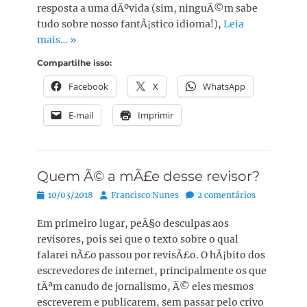
resposta a uma dÃºvida (sim, ninguÃ©m sabe
tudo sobre nosso fantÃ¡stico idioma!),
Leia
mais… »
Compartilhe isso:
Facebook
X
WhatsApp
E-mail
Imprimir
Quem Ã© a mÃ£e desse revisor?
Posted
Autor:
10/03/2018
Francisco Nunes
2 comentários
on
Em primeiro lugar, peÃ§o desculpas aos
revisores, pois sei que o texto sobre o qual
falarei nÃ£o passou por revisÃ£o. O hÃ¡bito dos
escrevedores de internet, principalmente os que
tÃªm canudo de jornalismo, Ã© eles mesmos
escreverem e publicarem, sem passar pelo crivo