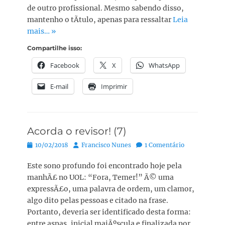
de outro profissional. Mesmo sabendo disso,
mantenho o tÃ­tulo, apenas para ressaltar
Leia
mais… »
Compartilhe isso:
Facebook
X
WhatsApp
E-mail
Imprimir
Acorda o revisor! (7)
Posted
Autor:
10/02/2018
Francisco Nunes
1 Comentário
on
Este sono profundo foi encontrado hoje pela
manhÃ£ no UOL: “Fora, Temer!” Ã© uma
expressÃ£o, uma palavra de ordem, um clamor,
algo dito pelas pessoas e citado na frase.
Portanto, deveria ser identificado desta forma:
entre aspas, inicial maiÃºscula e finalizada por