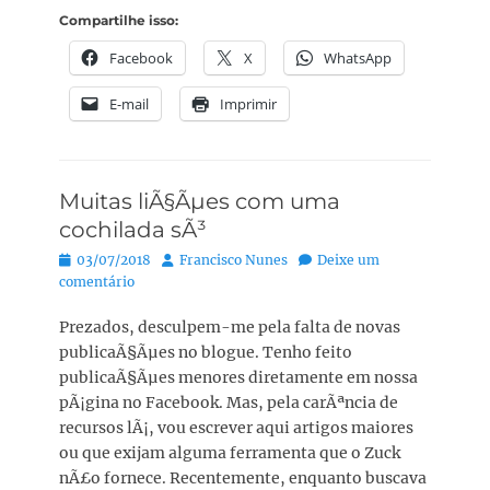
Compartilhe isso:
Facebook
X
WhatsApp
E-mail
Imprimir
Muitas liÃ§Ãµes com uma
cochilada sÃ³
Posted
Autor:
03/07/2018
Francisco Nunes
Deixe um
on
comentário
Prezados, desculpem-me pela falta de novas
publicaÃ§Ãµes no blogue. Tenho feito
publicaÃ§Ãµes menores diretamente em nossa
pÃ¡gina no Facebook. Mas, pela carÃªncia de
recursos lÃ¡, vou escrever aqui artigos maiores
ou que exijam alguma ferramenta que o Zuck
nÃ£o fornece. Recentemente, enquanto buscava