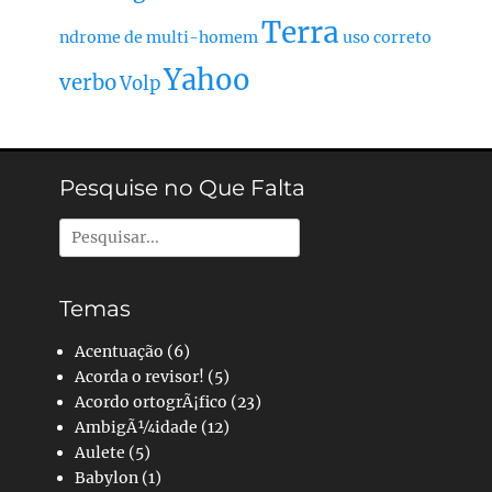
Terra
ndrome de multi-homem
uso correto
Yahoo
verbo
Volp
Pesquise no Que Falta
Pesquisar
por:
Temas
Acentuação
(6)
Acorda o revisor!
(5)
Acordo ortogrÃ¡fico
(23)
AmbigÃ¼idade
(12)
Aulete
(5)
Babylon
(1)