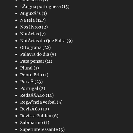
LÃ­ngua portuguesa
(15)
MiguxÃªs
(1)
Na teia
(127)
Nos livros
(2)
NotÃ­cias
(7)
NotÃ­cias do Que Falta
(9)
Ortografia
(22)
Palavra do dia
(5)
Para pensar
(11)
Plural
(1)
Ponto Frio
(1)
Por aÃ­
(23)
Portugal
(2)
RedaÃ§Ã£o
(14)
RegÃªncia verbal
(5)
RevisÃ£o
(10)
Revista Galileu
(6)
Submarino
(1)
Superinteressante
(3)