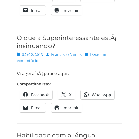
E-mail
Imprimir
O que a Superinteressante estÃ¡
insinuando?
Posted
Autor:
04/02/2013
Francisco Nunes
Deixe um
on
comentário
Vi agora hÃ¡ pouco aqui.
Compartilhe isso:
Facebook
X
WhatsApp
E-mail
Imprimir
Habilidade com a lÃ­ngua