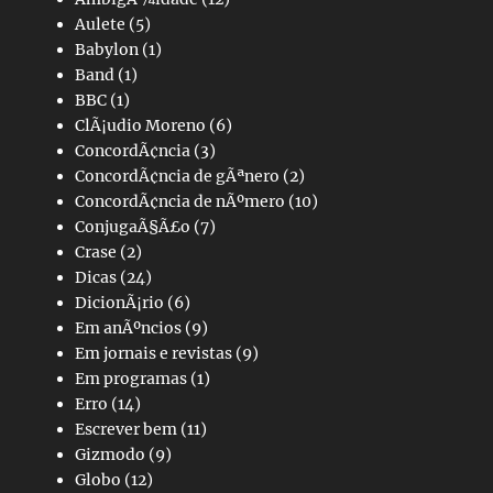
Aulete
(5)
Babylon
(1)
Band
(1)
BBC
(1)
ClÃ¡udio Moreno
(6)
ConcordÃ¢ncia
(3)
ConcordÃ¢ncia de gÃªnero
(2)
ConcordÃ¢ncia de nÃºmero
(10)
ConjugaÃ§Ã£o
(7)
Crase
(2)
Dicas
(24)
DicionÃ¡rio
(6)
Em anÃºncios
(9)
Em jornais e revistas
(9)
Em programas
(1)
Erro
(14)
Escrever bem
(11)
Gizmodo
(9)
Globo
(12)