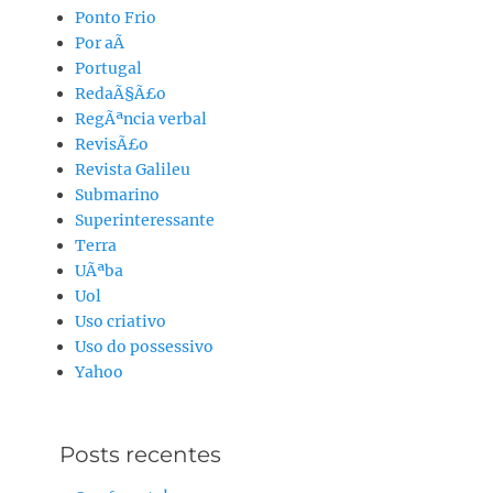
Ponto Frio
Por aÃ­
Portugal
RedaÃ§Ã£o
RegÃªncia verbal
RevisÃ£o
Revista Galileu
Submarino
Superinteressante
Terra
UÃªba
Uol
Uso criativo
Uso do possessivo
Yahoo
Posts recentes