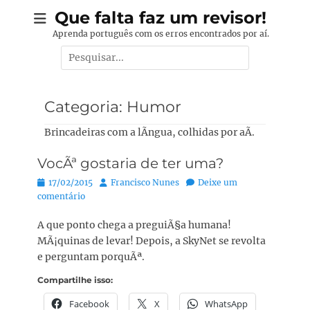
Pular
Que falta faz um revisor!
para
Aprenda português com os erros encontrados por aí.
o
Pesquisar
conteúdo
por:
Categoria:
Humor
Brincadeiras com a lÃ­ngua, colhidas por aÃ­.
VocÃª gostaria de ter uma?
Posted
Autor:
17/02/2015
Francisco Nunes
Deixe um
on
comentário
A que ponto chega a preguiÃ§a humana!
MÃ¡quinas de levar! Depois, a SkyNet se revolta
e perguntam porquÃª.
Compartilhe isso:
Facebook
X
WhatsApp