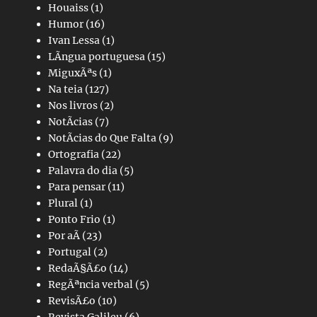
Houaiss
(1)
Humor
(16)
Ivan Lessa
(1)
LÃ­ngua portuguesa
(15)
MiguxÃªs
(1)
Na teia
(127)
Nos livros
(2)
NotÃ­cias
(7)
NotÃ­cias do Que Falta
(9)
Ortografia
(22)
Palavra do dia
(5)
Para pensar
(11)
Plural
(1)
Ponto Frio
(1)
Por aÃ­
(23)
Portugal
(2)
RedaÃ§Ã£o
(14)
RegÃªncia verbal
(5)
RevisÃ£o
(10)