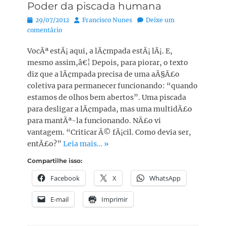
Poder da piscada humana
Posted
Autor:
29/07/2012
Francisco Nunes
Deixe um
on
comentário
VocÃª estÃ¡ aqui, a lÃ¢mpada estÃ¡ lÃ¡. E,
mesmo assim,â€¦ Depois, para piorar, o texto
diz que a lÃ¢mpada precisa de uma aÃ§Ã£o
coletiva para permanecer funcionando: “quando
estamos de olhos bem abertos”. Uma piscada
para desligar a lÃ¢mpada, mas uma multidÃ£o
para mantÃª-la funcionando. NÃ£o vi
vantagem. “Criticar Ã© fÃ¡cil. Como devia ser,
entÃ£o?”
Leia mais… »
Compartilhe isso:
Facebook
X
WhatsApp
E-mail
Imprimir