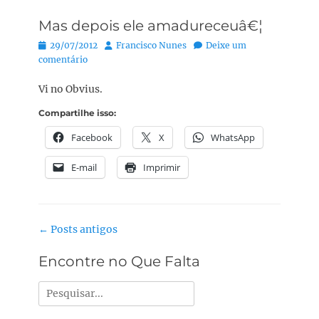
Mas depois ele amadureceuâ€¦
Posted
Autor:
29/07/2012
Francisco Nunes
Deixe um
on
comentário
Vi no Obvius.
Compartilhe isso:
Facebook
X
WhatsApp
E-mail
Imprimir
Navegação
←
Posts antigos
do
Encontre no Que Falta
post
Pesquisar
por: