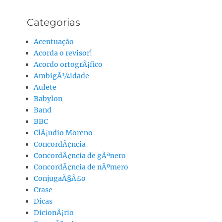
Categorias
Acentuação
Acorda o revisor!
Acordo ortogrÃ¡fico
AmbigÃ¼idade
Aulete
Babylon
Band
BBC
ClÃ¡udio Moreno
ConcordÃ¢ncia
ConcordÃ¢ncia de gÃªnero
ConcordÃ¢ncia de nÃºmero
ConjugaÃ§Ã£o
Crase
Dicas
DicionÃ¡rio