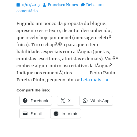
Posted
Autor:
11/01/2013
Francisco Nunes
Deixe um
on
comentário
Fugindo um pouco da proposta do blogue,
apresento este texto, de autor desconhecido,
que recebi hoje por menel (mensagem eletrÃ
´nica). Tiro o chapÃ©u para quem tem
habilidades especiais com a lÃ­ngua (poetas,
cronistas, escritores, aforistas e demais). VocÃª
conhece algum outro uso criativo da lÃ­ngua?
Indique nos comentÃ¡rios. ____ Pedro Paulo
Pereira Pinto, pequeno pintor
Leia mais… »
Compartilhe isso:
Facebook
X
WhatsApp
E-mail
Imprimir