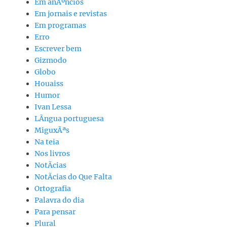
Em anÃºncios
Em jornais e revistas
Em programas
Erro
Escrever bem
Gizmodo
Globo
Houaiss
Humor
Ivan Lessa
LÃ­ngua portuguesa
MiguxÃªs
Na teia
Nos livros
NotÃ­cias
NotÃ­cias do Que Falta
Ortografia
Palavra do dia
Para pensar
Plural