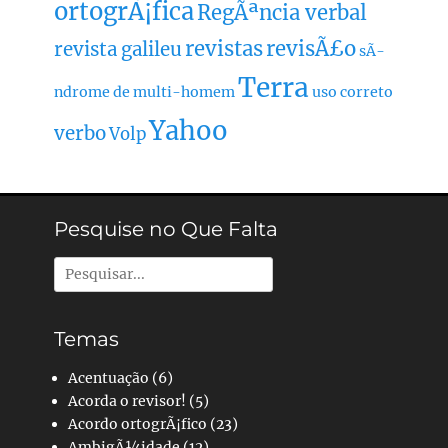
ortogrÃ¡fica
RegÃªncia verbal
revistas
revisÃ£o
revista galileu
sÃ­
Terra
ndrome de multi-homem
uso correto
Yahoo
verbo
Volp
Pesquise no Que Falta
Pesquisar
por:
Temas
Acentuação
(6)
Acorda o revisor!
(5)
Acordo ortogrÃ¡fico
(23)
AmbigÃ¼idade
(12)