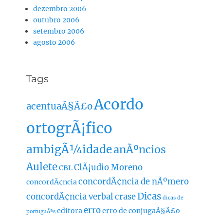
dezembro 2006
outubro 2006
setembro 2006
agosto 2006
Tags
Acordo
acentuaÃ§Ã£o
ortogrÃ¡fico
ambigÃ¼idade
anÃºncios
Aulete
ClÃ¡udio Moreno
CBL
concordÃ¢ncia de nÃºmero
concordÃ¢ncia
Dicas
concordÃ¢ncia verbal
crase
dicas de
erro
editora
erro de conjugaÃ§Ã£o
portuguÃªs