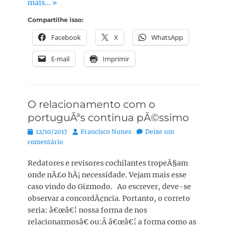
mais… »
Compartilhe isso:
Facebook
X
WhatsApp
E-mail
Imprimir
O relacionamento com o
portuguÃªs continua pÃ©ssimo
Posted
Autor:
12/10/2017
Francisco Nunes
Deixe um
on
comentário
Redatores e revisores cochilantes tropeÃ§am
onde nÃ£o hÃ¡ necessidade. Vejam mais esse
caso vindo do Gizmodo. Ao escrever, deve-se
observar a concordÃ¢ncia. Portanto, o correto
seria: â€œâ€¦ nossa forma de nos
relacionarmosâ€ ou:Â â€œâ€¦ a forma como as