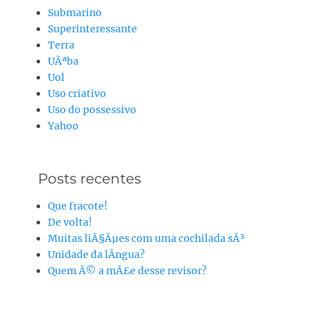
Submarino
Superinteressante
Terra
UÃªba
Uol
Uso criativo
Uso do possessivo
Yahoo
Posts recentes
Que fracote!
De volta!
Muitas liÃ§Ãµes com uma cochilada sÃ³
Unidade da lÃ­ngua?
Quem Ã© a mÃ£e desse revisor?