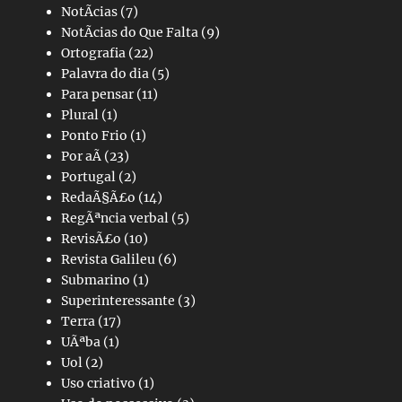
NotÃ­cias
(7)
NotÃ­cias do Que Falta
(9)
Ortografia
(22)
Palavra do dia
(5)
Para pensar
(11)
Plural
(1)
Ponto Frio
(1)
Por aÃ­
(23)
Portugal
(2)
RedaÃ§Ã£o
(14)
RegÃªncia verbal
(5)
RevisÃ£o
(10)
Revista Galileu
(6)
Submarino
(1)
Superinteressante
(3)
Terra
(17)
UÃªba
(1)
Uol
(2)
Uso criativo
(1)