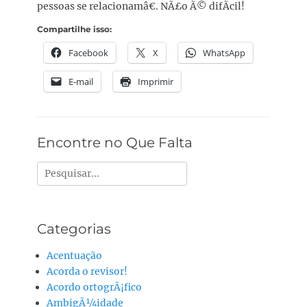
pessoas se relacionamâ€. NÃ£o Ã© difÃ­cil!
Compartilhe isso:
Facebook
X
WhatsApp
E-mail
Imprimir
Encontre no Que Falta
Pesquisar
por:
Categorias
Acentuação
Acorda o revisor!
Acordo ortogrÃ¡fico
AmbigÃ¼idade