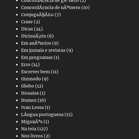
ConcordÃ¢ncia de gÃªnero
(2)
ConcordÃ¢ncia de nÃºmero
(10)
ConjugaÃ§Ã£o
(7)
Crase
(2)
Dicas
(24)
DicionÃ¡rio
(6)
Em anÃºncios
(9)
Em jornais e revistas
(9)
Em programas
(1)
Erro
(14)
Escrever bem
(11)
Gizmodo
(9)
Globo
(12)
Houaiss
(1)
Humor
(16)
Ivan Lessa
(1)
LÃ­ngua portuguesa
(15)
MiguxÃªs
(1)
Na teia
(127)
Nos livros
(2)