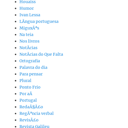
Houaiss
Humor
Ivan Lessa
LÃ­ngua portuguesa
MiguxÃªs
Na teia
Nos livros
NotÃ­cias
NotÃ­cias do Que Falta
Ortografia
Palavra do dia
Para pensar
Plural
Ponto Frio
Por aÃ­
Portugal
RedaÃ§Ã£o
RegÃªncia verbal
RevisÃ£o
Revista Galileu