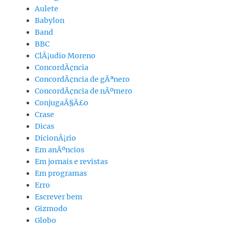
Aulete
Babylon
Band
BBC
ClÃ¡udio Moreno
ConcordÃ¢ncia
ConcordÃ¢ncia de gÃªnero
ConcordÃ¢ncia de nÃºmero
ConjugaÃ§Ã£o
Crase
Dicas
DicionÃ¡rio
Em anÃºncios
Em jornais e revistas
Em programas
Erro
Escrever bem
Gizmodo
Globo