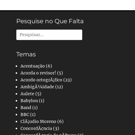
Pesquise no Que Falta
Pesquisar
por:
Temas
Acentuação
(6)
Acorda o revisor!
(5)
Acordo ortogrÃ¡fico
(23)
AmbigÃ¼idade
(12)
Aulete
(5)
Babylon
(1)
Band
(1)
BBC
(1)
ClÃ¡udio Moreno
(6)
ConcordÃ¢ncia
(3)