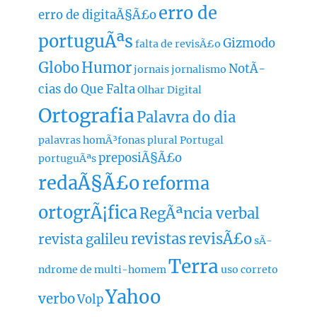
erro de
erro de digitaÃ§Ã£o
portuguÃªs
Gizmodo
falta de revisÃ£o
Globo
Humor
NotÃ­
jornais
jornalismo
cias do Que Falta
Olhar Digital
Ortografia
Palavra do dia
palavras homÃ³fonas
plural
Portugal
preposiÃ§Ã£o
portuguÃªs
redaÃ§Ã£o
reforma
ortogrÃ¡fica
RegÃªncia verbal
revistas
revisÃ£o
revista galileu
sÃ­
Terra
ndrome de multi-homem
uso correto
Yahoo
verbo
Volp