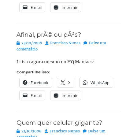
E-mail
Imprimir
Afinal, prÃ© ou pÃ³s?
Posted
Autor:
23/10/2008
Francisco Nunes
Deixe um
on
comentário
Li isto agora mesmo no HQ Maniacs:
Compartilhe isso:
Facebook
X
WhatsApp
E-mail
Imprimir
Quem quer celular gigante?
Posted
Autor:
21/10/2008
Francisco Nunes
Deixe um
on