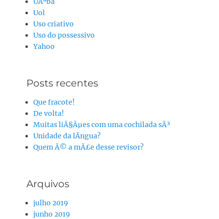
UÃªba
Uol
Uso criativo
Uso do possessivo
Yahoo
Posts recentes
Que fracote!
De volta!
Muitas liÃ§Ãµes com uma cochilada sÃ³
Unidade da lÃ­ngua?
Quem Ã© a mÃ£e desse revisor?
Arquivos
julho 2019
junho 2019