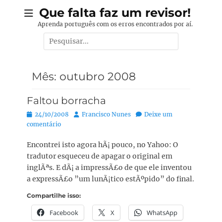
Pular
Que falta faz um revisor!
para
Aprenda português com os erros encontrados por aí.
o
Pesquisar
conteúdo
por:
Mês:
outubro 2008
Faltou borracha
Posted
Autor:
24/10/2008
Francisco Nunes
Deixe um
on
comentário
Encontrei isto agora hÃ¡ pouco, no Yahoo: O
tradutor esqueceu de apagar o original em
inglÃªs. E dÃ¡ a impressÃ£o de que ele inventou
a expressÃ£o ”um lunÃ¡tico estÃºpido” do final.
Compartilhe isso:
Facebook
X
WhatsApp