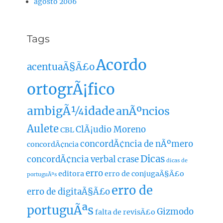
agosto 2006
Tags
Acordo
acentuaÃ§Ã£o
ortogrÃ¡fico
ambigÃ¼idade
anÃºncios
Aulete
ClÃ¡udio Moreno
CBL
concordÃ¢ncia de nÃºmero
concordÃ¢ncia
Dicas
concordÃ¢ncia verbal
crase
dicas de
erro
editora
erro de conjugaÃ§Ã£o
portuguÃªs
erro de
erro de digitaÃ§Ã£o
portuguÃªs
Gizmodo
falta de revisÃ£o