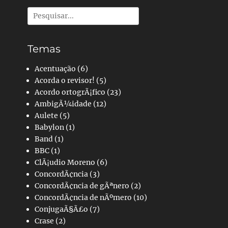
Pesquisar
por:
Temas
Acentuação
(6)
Acorda o revisor!
(5)
Acordo ortogrÃ¡fico
(23)
AmbigÃ¼idade
(12)
Aulete
(5)
Babylon
(1)
Band
(1)
BBC
(1)
ClÃ¡udio Moreno
(6)
ConcordÃ¢ncia
(3)
ConcordÃ¢ncia de gÃªnero
(2)
ConcordÃ¢ncia de nÃºmero
(10)
ConjugaÃ§Ã£o
(7)
Crase
(2)