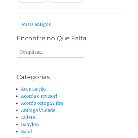
Navegação
←
Posts antigos
do
Encontre no Que Falta
post
Pesquisar
por:
Categorias
Acentuação
Acorda o revisor!
Acordo ortogrÃ¡fico
AmbigÃ¼idade
Aulete
Babylon
Band