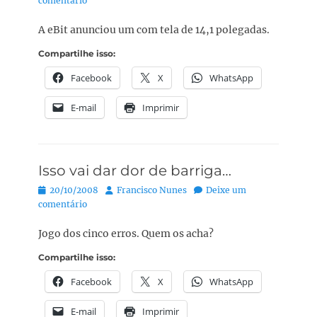
comentário
A eBit anunciou um com tela de 14,1 polegadas.
Compartilhe isso:
Facebook
X
WhatsApp
E-mail
Imprimir
Isso vai dar dor de barriga…
Posted
Autor:
20/10/2008
Francisco Nunes
Deixe um
on
comentário
Jogo dos cinco erros. Quem os acha?
Compartilhe isso:
Facebook
X
WhatsApp
E-mail
Imprimir