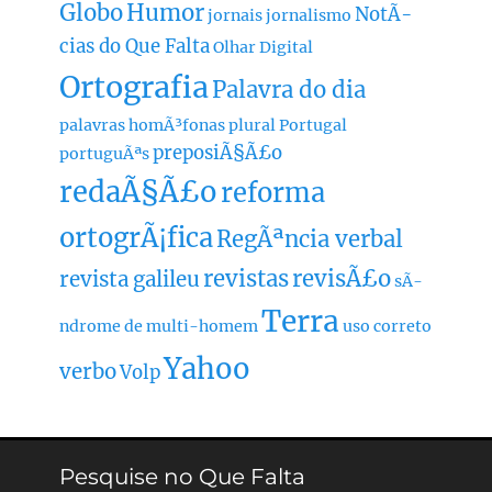
Globo
Humor
NotÃ­
jornais
jornalismo
cias do Que Falta
Olhar Digital
Ortografia
Palavra do dia
palavras homÃ³fonas
plural
Portugal
preposiÃ§Ã£o
portuguÃªs
redaÃ§Ã£o
reforma
ortogrÃ¡fica
RegÃªncia verbal
revistas
revisÃ£o
revista galileu
sÃ­
Terra
ndrome de multi-homem
uso correto
Yahoo
verbo
Volp
Pesquise no Que Falta