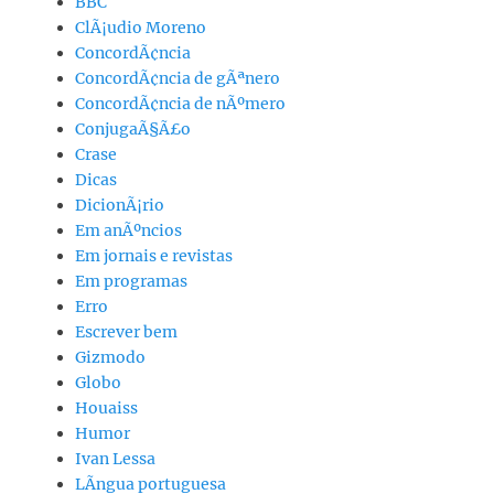
BBC
ClÃ¡udio Moreno
ConcordÃ¢ncia
ConcordÃ¢ncia de gÃªnero
ConcordÃ¢ncia de nÃºmero
ConjugaÃ§Ã£o
Crase
Dicas
DicionÃ¡rio
Em anÃºncios
Em jornais e revistas
Em programas
Erro
Escrever bem
Gizmodo
Globo
Houaiss
Humor
Ivan Lessa
LÃ­ngua portuguesa