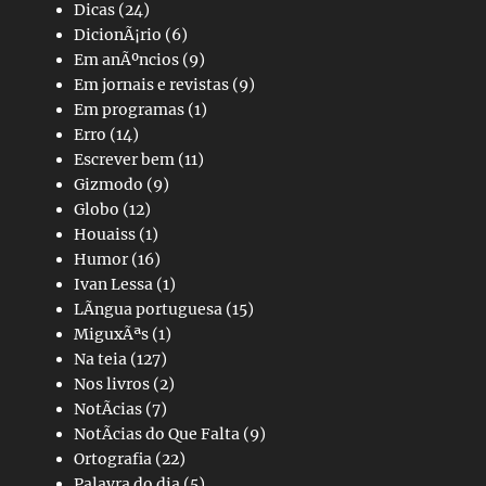
Dicas
(24)
DicionÃ¡rio
(6)
Em anÃºncios
(9)
Em jornais e revistas
(9)
Em programas
(1)
Erro
(14)
Escrever bem
(11)
Gizmodo
(9)
Globo
(12)
Houaiss
(1)
Humor
(16)
Ivan Lessa
(1)
LÃ­ngua portuguesa
(15)
MiguxÃªs
(1)
Na teia
(127)
Nos livros
(2)
NotÃ­cias
(7)
NotÃ­cias do Que Falta
(9)
Ortografia
(22)
Palavra do dia
(5)