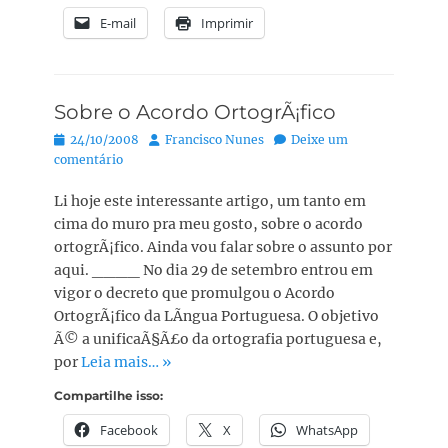
E-mail
Imprimir
Sobre o Acordo OrtogrÃ¡fico
Posted
Autor:
24/10/2008
Francisco Nunes
Deixe um
on
comentário
Li hoje este interessante artigo, um tanto em
cima do muro pra meu gosto, sobre o acordo
ortogrÃ¡fico. Ainda vou falar sobre o assunto por
aqui. ____ No dia 29 de setembro entrou em
vigor o decreto que promulgou o Acordo
OrtogrÃ¡fico da LÃ­ngua Portuguesa. O objetivo
Ã© a unificaÃ§Ã£o da ortografia portuguesa e,
por
Leia mais… »
Compartilhe isso:
Facebook
X
WhatsApp