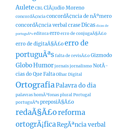
Aulete
ClÃ¡udio Moreno
CBL
concordÃ¢ncia de nÃºmero
concordÃ¢ncia
Dicas
concordÃ¢ncia verbal
crase
dicas de
erro
editora
erro de conjugaÃ§Ã£o
portuguÃªs
erro de
erro de digitaÃ§Ã£o
portuguÃªs
Gizmodo
falta de revisÃ£o
Globo
Humor
NotÃ­
jornais
jornalismo
cias do Que Falta
Olhar Digital
Ortografia
Palavra do dia
palavras homÃ³fonas
plural
Portugal
preposiÃ§Ã£o
portuguÃªs
redaÃ§Ã£o
reforma
ortogrÃ¡fica
RegÃªncia verbal