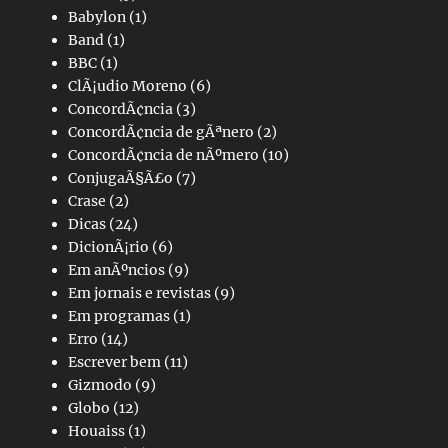
Babylon
(1)
Band
(1)
BBC
(1)
ClÃ¡udio Moreno
(6)
ConcordÃ¢ncia
(3)
ConcordÃ¢ncia de gÃªnero
(2)
ConcordÃ¢ncia de nÃºmero
(10)
ConjugaÃ§Ã£o
(7)
Crase
(2)
Dicas
(24)
DicionÃ¡rio
(6)
Em anÃºncios
(9)
Em jornais e revistas
(9)
Em programas
(1)
Erro
(14)
Escrever bem
(11)
Gizmodo
(9)
Globo
(12)
Houaiss
(1)