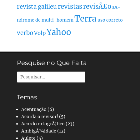
revistas
revisÃ£o
revista galileu
sÃ­
Terra
ndrome de multi-homem
uso correto
Yahoo
verbo
Volp
Pesquise no Que Falta
Pesquisar
por:
Temas
Acentuação
(6)
Acorda o revisor!
(5)
Acordo ortogrÃ¡fico
(23)
AmbigÃ¼idade
(12)
Aulete
(5)