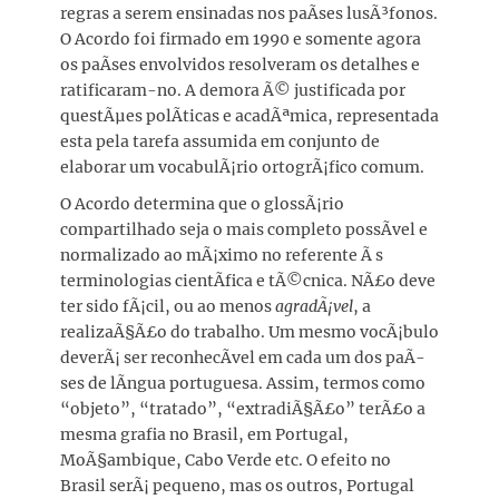
regras a serem ensinadas nos paÃ­ses lusÃ³fonos.
O Acordo foi firmado em 1990 e somente agora
os paÃ­ses envolvidos resolveram os detalhes e
ratificaram-no. A demora Ã© justificada por
questÃµes polÃ­ticas e acadÃªmica, representada
esta pela tarefa assumida em conjunto de
elaborar um vocabulÃ¡rio ortogrÃ¡fico comum.
O Acordo determina que o glossÃ¡rio
compartilhado seja o mais completo possÃ­vel e
normalizado ao mÃ¡ximo no referente Ã s
terminologias cientÃ­fica e tÃ©cnica. NÃ£o deve
ter sido fÃ¡cil, ou ao menos
agradÃ¡vel
, a
realizaÃ§Ã£o do trabalho. Um mesmo vocÃ¡bulo
deverÃ¡ ser reconhecÃ­vel em cada um dos paÃ­
ses de lÃ­ngua portuguesa. Assim, termos como
“objeto”, “tratado”, “extradiÃ§Ã£o” terÃ£o a
mesma grafia no Brasil, em Portugal,
MoÃ§ambique, Cabo Verde etc. O efeito no
Brasil serÃ¡ pequeno, mas os outros, Portugal