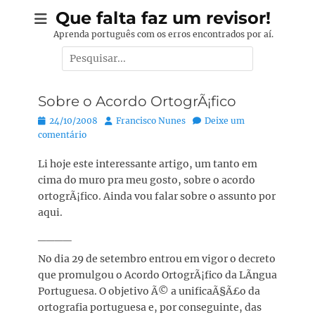
Pular
Que falta faz um revisor!
para
Aprenda português com os erros encontrados por aí.
o
Pesquisar
conteúdo
por:
Sobre o Acordo OrtogrÃ¡fico
Posted
Autor:
24/10/2008
Francisco Nunes
Deixe um
on
comentário
Li hoje este interessante artigo, um tanto em
cima do muro pra meu gosto, sobre o acordo
ortogrÃ¡fico. Ainda vou falar sobre o assunto por
aqui.
____
No dia 29 de setembro entrou em vigor o decreto
que promulgou o Acordo OrtogrÃ¡fico da LÃ­ngua
Portuguesa. O objetivo Ã© a unificaÃ§Ã£o da
ortografia portuguesa e, por conseguinte, das