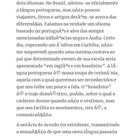
dois idiomas. No Brasil, adotou-se oficialmente
a lÃ­ngua portuguesa, mas nÃ£o poucos
viajantes, livros e artigos detÃªm-se acerca das
diferenÃ§as. Falamos na verdade um idioma
baseado no portuguÃªs e alvo das sempre
mencionadas influÃªncias negra e Ã­ndia. Certo
dia, esperando um Ã´nibus em Curitiba, nÃ£o
me surpreendi quando uma menina contava ao
pai que determinado evento de sua escola seria
apresentado “em inglÃªs e em brasileiro”. A lÃ­
ngua portuguesa Ã© nossa roupa de cerimÃ´nia,
aquela com a qual queremos ser reconhecidos e
que nos tolhe um pouco a fala. O “brasileiro”
Ã© o trajo domÃ©stico, puÃ­do, sobre o qual o
cachorro dorme quando nÃ£o o vestimos, mas
que nos facilita os movimentos, isto Ã©, a
comunicaÃ§Ã£o.
A notÃ­cia do Acordo foi estridente, transmitindo
a sensaÃ§Ã£o de que uma nova lÃ­ngua passaria