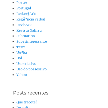
Por aÃ­
Portugal
RedaÃ§Ã£o
RegÃªncia verbal
RevisÃ£o
Revista Galileu
Submarino
Superinteressante
Terra
UÃªba
Uol
Uso criativo
Uso do possessivo
Yahoo
Posts recentes
Que fracote!
De volta!