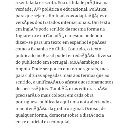
a ser falada e escrita. Sua utilidade prÃ¡tica, na
verdade, Ã© polÃ­tica e educacional. PolÃ­tica,
para que sejam eliminadas as adaptaÃ§Ãµes e
versÃµes dos tratados internacionais. Um texto
em inglÃªs pode ser lido da mesma forma na
Inglaterra e no CanadÃ¡, o mesmo podendo
dizer-se para um texto em espanhol e paÃ­ses
como a Espanha e o Chile. Contudo, o texto
publicado no Brasil pode ter redaÃ§Ã£o diversa
do publicado em Portugal, MoÃ§ambique e
Angola. Pode ser pouco em termos gerais, mas
para culturas apegadas mais aos termos que ao
sentido, a unificaÃ§Ã£o afasta questionamentos
desnecessÃ¡rios. TambÃ©m as editoras nÃ£o
precisarÃ£o mais colocar em cada obra
portuguesa publicada aqui uma nota alertando a
manutenÃ§Ã£o da grafia original. Ocioso, de
qualquer forma, demorar sobre a distÃ¢ncia
entre o oficial e o coloquial.