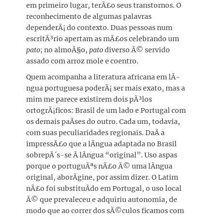
em primeiro lugar, terÃ£o seus transtornos. O
reconhecimento de algumas palavras
dependerÃ¡ do contexto. Duas pessoas num
escritÃ³rio apertam as mÃ£os celebrando um
pato
; no almoÃ§o,
pato
diverso Ã© servido
assado com arroz mole e coentro.
Quem acompanha a literatura africana em lÃ­
ngua portuguesa poderÃ¡ ser mais exato, mas a
mim me parece existirem dois pÃ³los
ortogrÃ¡ficos: Brasil de um lado e Portugal com
os demais paÃ­ses do outro. Cada um, todavia,
com suas peculiaridades regionais. DaÃ­ a
impressÃ£o que a lÃ­ngua adaptada no Brasil
sobrepÃ´s-se Ã lÃ­ngua “original”. Uso aspas
porque o portuguÃªs nÃ£o Ã© uma lÃ­ngua
original, aborÃ­gine, por assim dizer. O Latim
nÃ£o foi substituÃ­do em Portugal, o uso local
Ã© que prevaleceu e adquiriu autonomia, de
modo que ao correr dos sÃ©culos ficamos com