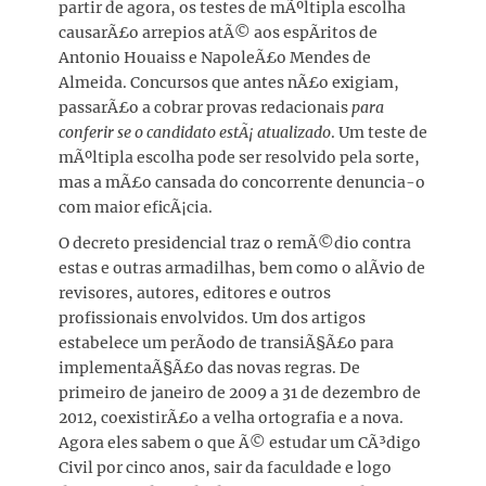
partir de agora, os testes de mÃºltipla escolha
causarÃ£o arrepios atÃ© aos espÃ­ritos de
Antonio Houaiss e NapoleÃ£o Mendes de
Almeida. Concursos que antes nÃ£o exigiam,
passarÃ£o a cobrar provas redacionais
para
conferir se o candidato estÃ¡ atualizado
. Um teste de
mÃºltipla escolha pode ser resolvido pela sorte,
mas a mÃ£o cansada do concorrente denuncia-o
com maior eficÃ¡cia.
O decreto presidencial traz o remÃ©dio contra
estas e outras armadilhas, bem como o alÃ­vio de
revisores, autores, editores e outros
profissionais envolvidos. Um dos artigos
estabelece um perÃ­odo de transiÃ§Ã£o para
implementaÃ§Ã£o das novas regras. De
primeiro de janeiro de 2009 a 31 de dezembro de
2012, coexistirÃ£o a velha ortografia e a nova.
Agora eles sabem o que Ã© estudar um CÃ³digo
Civil por cinco anos, sair da faculdade e logo