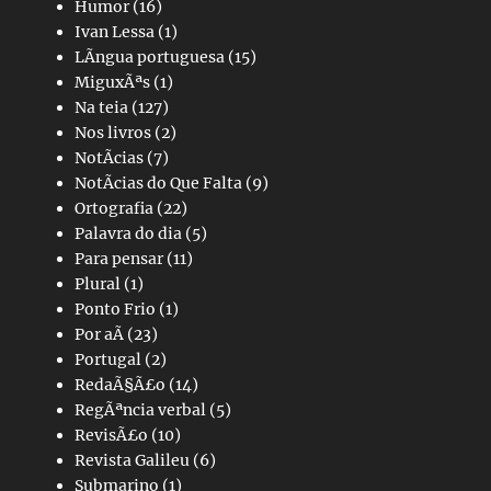
Humor
(16)
Ivan Lessa
(1)
LÃ­ngua portuguesa
(15)
MiguxÃªs
(1)
Na teia
(127)
Nos livros
(2)
NotÃ­cias
(7)
NotÃ­cias do Que Falta
(9)
Ortografia
(22)
Palavra do dia
(5)
Para pensar
(11)
Plural
(1)
Ponto Frio
(1)
Por aÃ­
(23)
Portugal
(2)
RedaÃ§Ã£o
(14)
RegÃªncia verbal
(5)
RevisÃ£o
(10)
Revista Galileu
(6)
Submarino
(1)