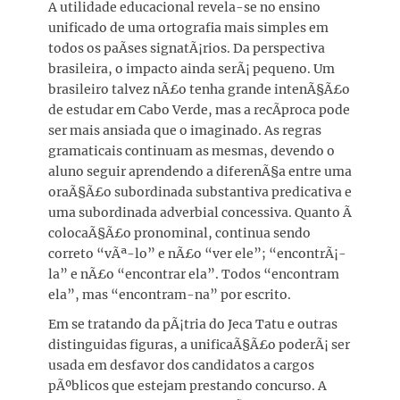
A utilidade educacional revela-se no ensino
unificado de uma ortografia mais simples em
todos os paÃ­ses signatÃ¡rios. Da perspectiva
brasileira, o impacto ainda serÃ¡ pequeno. Um
brasileiro talvez nÃ£o tenha grande intenÃ§Ã£o
de estudar em Cabo Verde, mas a recÃ­proca pode
ser mais ansiada que o imaginado. As regras
gramaticais continuam as mesmas, devendo o
aluno seguir aprendendo a diferenÃ§a entre uma
oraÃ§Ã£o subordinada substantiva predicativa e
uma subordinada adverbial concessiva. Quanto Ã
colocaÃ§Ã£o pronominal, continua sendo
correto “vÃª-lo” e nÃ£o “ver ele”; “encontrÃ¡-
la” e nÃ£o “encontrar ela”. Todos “encontram
ela”, mas “encontram-na” por escrito.
Em se tratando da pÃ¡tria do Jeca Tatu e outras
distinguidas figuras, a unificaÃ§Ã£o poderÃ¡ ser
usada em desfavor dos candidatos a cargos
pÃºblicos que estejam prestando concurso. A