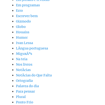
Em programas
Erro
Escrever bem
Gizmodo
Globo
Houaiss
Humor
Ivan Lessa
LÃ­ngua portuguesa
MiguxÃªs
Na teia
Nos livros
NotÃ­cias
NotÃ­cias do Que Falta
Ortografia
Palavra do dia
Para pensar
Plural
Ponto Frio