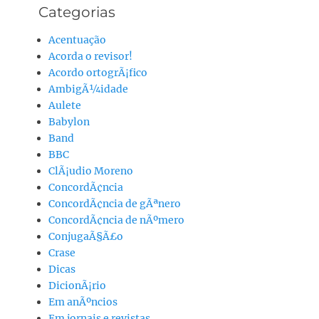
Categorias
Acentuação
Acorda o revisor!
Acordo ortogrÃ¡fico
AmbigÃ¼idade
Aulete
Babylon
Band
BBC
ClÃ¡udio Moreno
ConcordÃ¢ncia
ConcordÃ¢ncia de gÃªnero
ConcordÃ¢ncia de nÃºmero
ConjugaÃ§Ã£o
Crase
Dicas
DicionÃ¡rio
Em anÃºncios
Em jornais e revistas