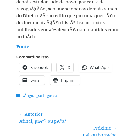
depois estudar tudo de novo, por conta da
revogaÃ§Ã£o, sem mencionar os demais ramos
do Direito. SÃ³ acredito que por uma questÃ£o
de documentaÃ§Ã£o histÃ³rica, os textos
publicados em
sites
deverÃ£o ser mantidos como
no inÃ­cio.
Fonte
Compartilhe isso:
Facebook
X
WhatsApp
E-mail
Imprimir
Categorias:
LÃ­ngua portuguesa
Navegação
← Anterior
Post
Afinal, prÃ© ou pÃ³s?
de
anterior:
Próximo →
Post
Próximo
Faltou borracha