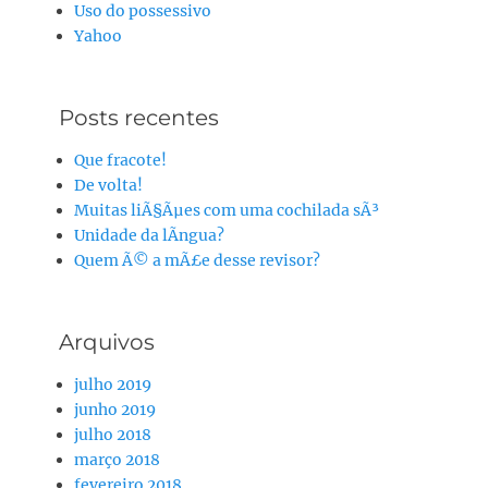
Uso do possessivo
Yahoo
Posts recentes
Que fracote!
De volta!
Muitas liÃ§Ãµes com uma cochilada sÃ³
Unidade da lÃ­ngua?
Quem Ã© a mÃ£e desse revisor?
Arquivos
julho 2019
junho 2019
julho 2018
março 2018
fevereiro 2018