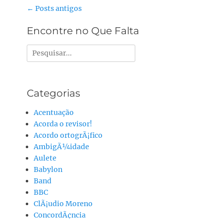
Navegação
←
Posts antigos
do
Encontre no Que Falta
post
Pesquisar
por:
Categorias
Acentuação
Acorda o revisor!
Acordo ortogrÃ¡fico
AmbigÃ¼idade
Aulete
Babylon
Band
BBC
ClÃ¡udio Moreno
ConcordÃ¢ncia