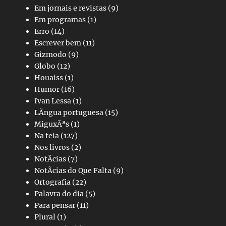
Em jornais e revistas
(9)
Em programas
(1)
Erro
(14)
Escrever bem
(11)
Gizmodo
(9)
Globo
(12)
Houaiss
(1)
Humor
(16)
Ivan Lessa
(1)
LÃ­ngua portuguesa
(15)
MiguxÃªs
(1)
Na teia
(127)
Nos livros
(2)
NotÃ­cias
(7)
NotÃ­cias do Que Falta
(9)
Ortografia
(22)
Palavra do dia
(5)
Para pensar
(11)
Plural
(1)