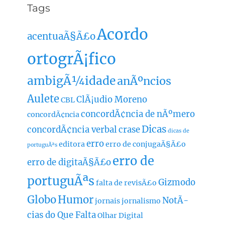
Tags
Acordo
acentuaÃ§Ã£o
ortogrÃ¡fico
ambigÃ¼idade
anÃºncios
Aulete
ClÃ¡udio Moreno
CBL
concordÃ¢ncia de nÃºmero
concordÃ¢ncia
Dicas
concordÃ¢ncia verbal
crase
dicas de
erro
editora
erro de conjugaÃ§Ã£o
portuguÃªs
erro de
erro de digitaÃ§Ã£o
portuguÃªs
Gizmodo
falta de revisÃ£o
Globo
Humor
NotÃ­
jornais
jornalismo
cias do Que Falta
Olhar Digital