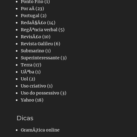
Ponto Frio
(1)
Por aÃ­
(23)
Portugal
(2)
RedaÃ§Ã£o
(14)
RegÃªncia verbal
(5)
RevisÃ£o
(10)
Revista Galileu
(6)
Submarino
(1)
Superinteressante
(3)
Terra
(17)
UÃªba
(1)
Uol
(2)
Uso criativo
(1)
Uso do possessivo
(3)
Yahoo
(18)
Dicas
GramÃ¡tica online