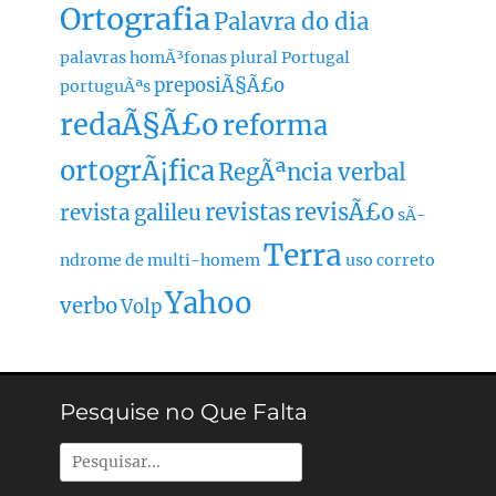
Ortografia
Palavra do dia
palavras homÃ³fonas
plural
Portugal
preposiÃ§Ã£o
portuguÃªs
redaÃ§Ã£o
reforma
ortogrÃ¡fica
RegÃªncia verbal
revistas
revisÃ£o
revista galileu
sÃ­
Terra
ndrome de multi-homem
uso correto
Yahoo
verbo
Volp
Pesquise no Que Falta
Pesquisar
por: