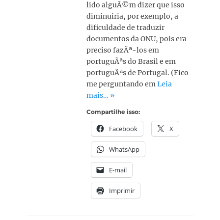
lido alguÃ©m dizer que isso
diminuiria, por exemplo, a
dificuldade de traduzir
documentos da ONU, pois era
preciso fazÃª-los em
portuguÃªs do Brasil e em
portuguÃªs de Portugal. (Fico
me perguntando em
Leia
mais… »
Compartilhe isso:
Facebook
X
WhatsApp
E-mail
Imprimir