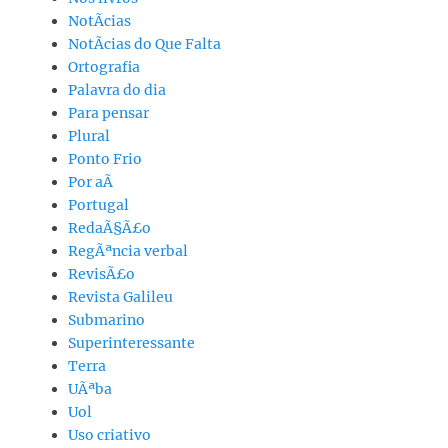
NotÃ­cias
NotÃ­cias do Que Falta
Ortografia
Palavra do dia
Para pensar
Plural
Ponto Frio
Por aÃ­
Portugal
RedaÃ§Ã£o
RegÃªncia verbal
RevisÃ£o
Revista Galileu
Submarino
Superinteressante
Terra
UÃªba
Uol
Uso criativo