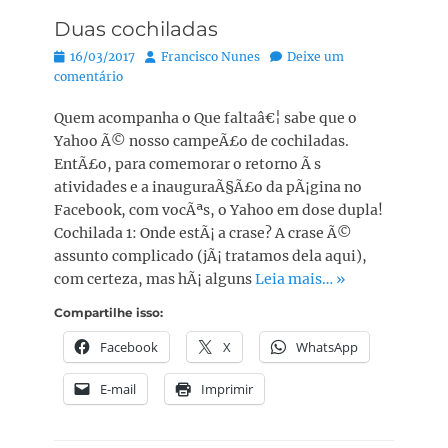
Duas cochiladas
Posted
Autor:
16/03/2017
Francisco Nunes
Deixe um
on
comentário
Quem acompanha o Que faltaâ€¦ sabe que o
Yahoo Ã© nosso campeÃ£o de cochiladas.
EntÃ£o, para comemorar o retorno Ã s
atividades e a inauguraÃ§Ã£o da pÃ¡gina no
Facebook, com vocÃªs, o Yahoo em dose dupla!
Cochilada 1: Onde estÃ¡ a crase? A crase Ã©
assunto complicado (jÃ¡ tratamos dela aqui),
com certeza, mas hÃ¡ alguns
Leia mais… »
Compartilhe isso:
Facebook
X
WhatsApp
E-mail
Imprimir