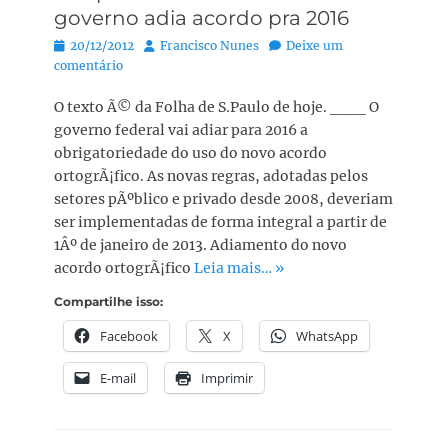
governo adia acordo pra 2016
Posted
Autor:
20/12/2012
Francisco Nunes
Deixe um
on
comentário
O texto Ã© da Folha de S.Paulo de hoje. ___ O
governo federal vai adiar para 2016 a
obrigatoriedade do uso do novo acordo
ortogrÃ¡fico. As novas regras, adotadas pelos
setores pÃºblico e privado desde 2008, deveriam
ser implementadas de forma integral a partir de
1Âº de janeiro de 2013. Adiamento do novo
acordo ortogrÃ¡fico
Leia mais… »
Compartilhe isso:
Facebook
X
WhatsApp
E-mail
Imprimir