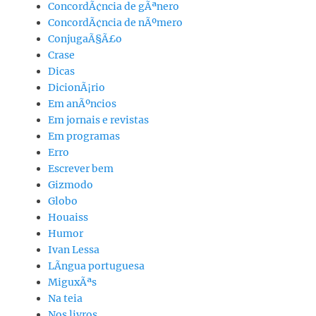
ConcordÃ¢ncia de gÃªnero
ConcordÃ¢ncia de nÃºmero
ConjugaÃ§Ã£o
Crase
Dicas
DicionÃ¡rio
Em anÃºncios
Em jornais e revistas
Em programas
Erro
Escrever bem
Gizmodo
Globo
Houaiss
Humor
Ivan Lessa
LÃ­ngua portuguesa
MiguxÃªs
Na teia
Nos livros