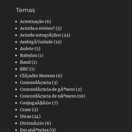
Temas
Acentuação
(6)
Acorda o revisor!
(5)
Acordo ortogrÃ¡fico
(23)
AmbigÃ¼idade
(12)
Aulete
(5)
Babylon
(1)
Band
(1)
BBC
(1)
ClÃ¡udio Moreno
(6)
ConcordÃ¢ncia
(3)
ConcordÃ¢ncia de gÃªnero
(2)
ConcordÃ¢ncia de nÃºmero
(10)
ConjugaÃ§Ã£o
(7)
Crase
(2)
Dicas
(24)
DicionÃ¡rio
(6)
Em anÃºncios
(9)