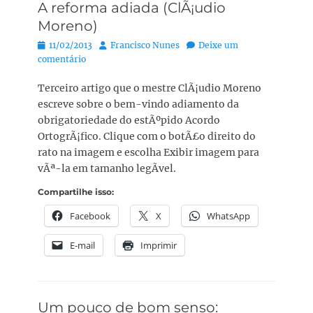
A reforma adiada (ClÃ¡udio
Moreno)
Posted
Autor:
11/02/2013
Francisco Nunes
Deixe um
on
comentário
Terceiro artigo que o mestre ClÃ¡udio Moreno
escreve sobre o bem-vindo adiamento da
obrigatoriedade do estÃºpido Acordo
OrtogrÃ¡fico. Clique com o botÃ£o direito do
rato na imagem e escolha Exibir imagem para
vÃª-la em tamanho legÃ­vel.
Compartilhe isso:
Facebook
X
WhatsApp
E-mail
Imprimir
Um pouco de bom senso: