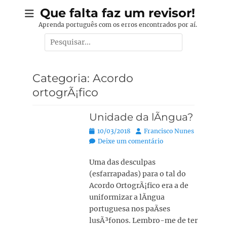
Pular
Que falta faz um revisor!
para
Aprenda português com os erros encontrados por aí.
o
Pesquisar
conteúdo
por:
Categoria:
Acordo
ortogrÃ¡fico
Unidade da lÃ­ngua?
Posted
Autor:
10/03/2018
Francisco Nunes
on
Deixe um comentário
Uma das desculpas
(esfarrapadas) para o tal do
Acordo OrtogrÃ¡fico era a de
uniformizar a lÃ­ngua
portuguesa nos paÃ­ses
lusÃ³fonos. Lembro-me de ter