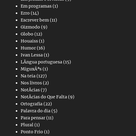
Em programas
(1)
Erro
(14)
Escrever bem
(11)
Gizmodo
(9)
Globo
(12)
Houaiss
(1)
Humor
(16)
Ivan Lessa
(1)
LÃ­ngua portuguesa
(15)
MiguxÃªs
(1)
Na teia
(127)
Nos livros
(2)
NotÃ­cias
(7)
NotÃ­cias do Que Falta
(9)
Ortografia
(22)
Palavra do dia
(5)
Para pensar
(11)
Plural
(1)
Ponto Frio
(1)