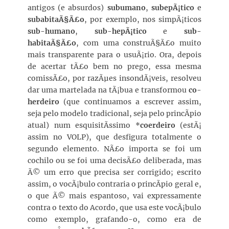
antigos (e absurdos)
subumano
,
subepÃ¡tico
e
subabitaÃ§Ã£o
, por exemplo, nos simpÃ¡ticos
sub-humano
,
sub-hepÃ¡tico
e
sub-
habitaÃ§Ã£o
, com uma construÃ§Ã£o muito
mais transparente para o usuÃ¡rio. Ora, depois
de acertar tÃ£o bem no prego, essa mesma
comissÃ£o, por razÃµes insondÃ¡veis, resolveu
dar uma martelada na tÃ¡bua e transformou
co-
herdeiro
(que continuamos a escrever assim,
seja pelo modelo tradicional, seja pelo princÃ­pio
atual) num esquisitÃ­ssimo *
coerdeiro
(estÃ¡
assim no VOLP), que desfigura totalmente o
segundo elemento. NÃ£o importa se foi um
cochilo ou se foi uma decisÃ£o deliberada, mas
Ã© um erro que precisa ser corrigido; escrito
assim, o vocÃ¡bulo contraria o princÃ­pio geral e,
o que Ã© mais espantoso, vai expressamente
contra o texto do Acordo, que usa este vocÃ¡bulo
como exemplo, grafando-o, como era de