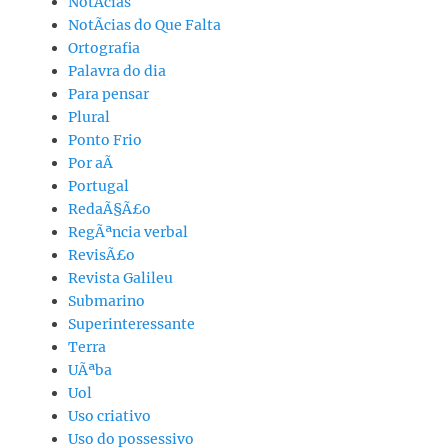
NotÃ­cias
NotÃ­cias do Que Falta
Ortografia
Palavra do dia
Para pensar
Plural
Ponto Frio
Por aÃ­
Portugal
RedaÃ§Ã£o
RegÃªncia verbal
RevisÃ£o
Revista Galileu
Submarino
Superinteressante
Terra
UÃªba
Uol
Uso criativo
Uso do possessivo