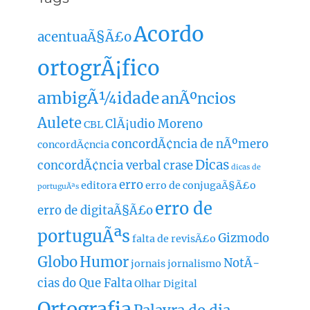
Acordo
acentuaÃ§Ã£o
ortogrÃ¡fico
ambigÃ¼idade
anÃºncios
Aulete
ClÃ¡udio Moreno
CBL
concordÃ¢ncia de nÃºmero
concordÃ¢ncia
Dicas
concordÃ¢ncia verbal
crase
dicas de
erro
editora
erro de conjugaÃ§Ã£o
portuguÃªs
erro de
erro de digitaÃ§Ã£o
portuguÃªs
Gizmodo
falta de revisÃ£o
Globo
Humor
NotÃ­
jornais
jornalismo
cias do Que Falta
Olhar Digital
Ortografia