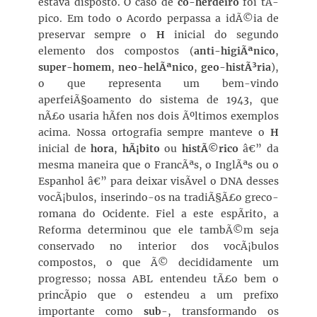
estava disposto. O caso de
co-herdeiro
foi tÃ­
pico. Em todo o Acordo perpassa a idÃ©ia de
preservar sempre o
H
inicial do segundo
elemento dos compostos (
anti-higiÃªnico
,
super-homem
,
neo-helÃªnico
,
geo-histÃ³ria
),
o que representa um bem-vindo
aperfeiÃ§oamento do sistema de 1943, que
nÃ£o usaria hÃ­fen nos dois Ãºltimos exemplos
acima. Nossa ortografia sempre manteve o
H
inicial de
hora
,
hÃ¡bito
ou
histÃ©rico
â€” da
mesma maneira que o FrancÃªs, o InglÃªs ou o
Espanhol â€” para deixar visÃ­vel o DNA desses
vocÃ¡bulos, inserindo-os na tradiÃ§Ã£o greco-
romana do Ocidente. Fiel a este espÃ­rito, a
Reforma determinou que ele tambÃ©m seja
conservado no interior dos vocÃ¡bulos
compostos, o que Ã© decididamente um
progresso; nossa ABL entendeu tÃ£o bem o
princÃ­pio que o estendeu a um prefixo
importante como
sub
-, transformando os