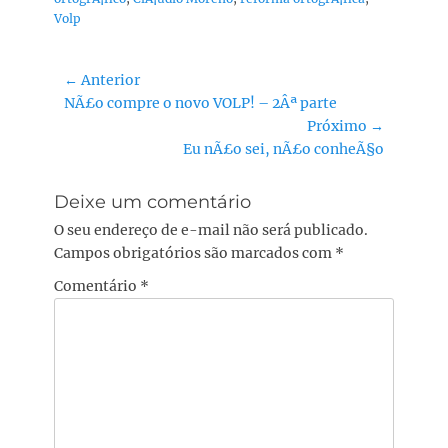
Volp
Navegação
← Anterior
Post
NÃ£o compre o novo VOLP! – 2Âª parte
de
anterior:
Próximo →
Post
Próximo
Eu nÃ£o sei, nÃ£o conheÃ§o
post:
Deixe um comentário
O seu endereço de e-mail não será publicado.
Campos obrigatórios são marcados com
*
Comentário
*