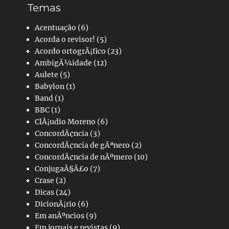
Temas
Acentuação
(6)
Acorda o revisor!
(5)
Acordo ortogrÃ¡fico
(23)
AmbigÃ¼idade
(12)
Aulete
(5)
Babylon
(1)
Band
(1)
BBC
(1)
ClÃ¡udio Moreno
(6)
ConcordÃ¢ncia
(3)
ConcordÃ¢ncia de gÃªnero
(2)
ConcordÃ¢ncia de nÃºmero
(10)
ConjugaÃ§Ã£o
(7)
Crase
(2)
Dicas
(24)
DicionÃ¡rio
(6)
Em anÃºncios
(9)
Em jornais e revistas
(9)