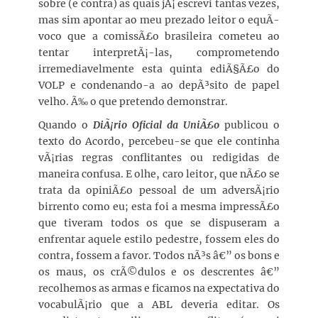
sobre (e contra) as quais jÃ¡ escrevi tantas vezes,
mas sim apontar ao meu prezado leitor o equÃ­
voco que a comissÃ£o brasileira cometeu ao
tentar interpretÃ¡-las, comprometendo
irremediavelmente esta quinta ediÃ§Ã£o do
VOLP e condenando-a ao depÃ³sito de papel
velho. Ã‰ o que pretendo demonstrar.
Quando o
DiÃ¡rio Oficial da UniÃ£o
publicou o
texto do Acordo, percebeu-se que ele continha
vÃ¡rias regras conflitantes ou redigidas de
maneira confusa. E olhe, caro leitor, que nÃ£o se
trata da opiniÃ£o pessoal de um adversÃ¡rio
birrento como eu; esta foi a mesma impressÃ£o
que tiveram todos os que se dispuseram a
enfrentar aquele estilo pedestre, fossem eles do
contra, fossem a favor. Todos nÃ³s â€” os bons e
os maus, os crÃ©dulos e os descrentes â€”
recolhemos as armas e ficamos na expectativa do
vocabulÃ¡rio que a ABL deveria editar. Os