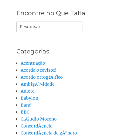
Alternative:
Encontre no Que Falta
Pesquisar
por:
Categorias
Acentuação
Acorda o revisor!
Acordo ortogrÃ¡fico
AmbigÃ¼idade
Aulete
Babylon
Band
BBC
ClÃ¡udio Moreno
ConcordÃ¢ncia
ConcordÃ¢ncia de gÃªnero