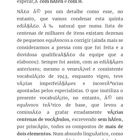
esperar,Â
com hÃ­fen
e
com H
.
NÃ£o Ã© por um detalhe como esse, no
entanto, que vamos condenar esta quinta
ediÃ§Ã£o. Ã‰ natural que numa lista de
centenas de milhares de itens existam dezenas
de pequenos equÃ­vocos a corrigir (ainda mais se
considerarmos a pressa com que foi feita e a
duvidosa qualificaÃ§Ã£o da equipe que a
elaborou). Sempre foi assim, com as ediÃ§Ãµes
anteriores; mesmo o venerÃ¡vel e consistente
vocabulÃ¡rio de 1943, enquanto vigeu, teve
vÃ¡rias imperfeiÃ§Ãµes e incoerÃªncias
apontadas pelos especialistas. O que inutiliza o
presente vocabulÃ¡rio, no entanto, Ã© um
equÃ­voco teÃ³rico de base, que levou a
comissÃ£o a grafar erradamente
vÃ¡rias
centenas de vocÃ¡bulos
, escrevendo
sem hÃ­fen
,
por princÃ­pio, todos os compostos de
mais de
dois elementos
. Num absurdo linguÃ­stico, como