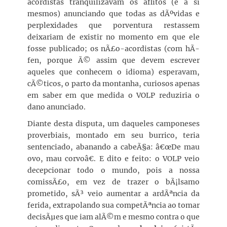
acordistas tranquilizavam os aflitos (e a si
mesmos) anunciando que todas as dÃºvidas e
perplexidades que porventura restassem
deixariam de existir no momento em que ele
fosse publicado; os nÃ£o-acordistas (com hÃ­
fen, porque Ã© assim que devem escrever
aqueles que conhecem o idioma) esperavam,
cÃ©ticos, o parto da montanha, curiosos apenas
em saber em que medida o VOLP reduziria o
dano anunciado.
Diante desta disputa, um daqueles camponeses
proverbiais, montado em seu burrico, teria
sentenciado, abanando a cabeÃ§a: â€œDe mau
ovo, mau corvoâ€. E dito e feito: o VOLP veio
decepcionar todo o mundo, pois a nossa
comissÃ£o, em vez de trazer o bÃ¡lsamo
prometido, sÃ³ veio aumentar a ardÃªncia da
ferida, extrapolando sua competÃªncia ao tomar
decisÃµes que iam alÃ©m e mesmo contra o que