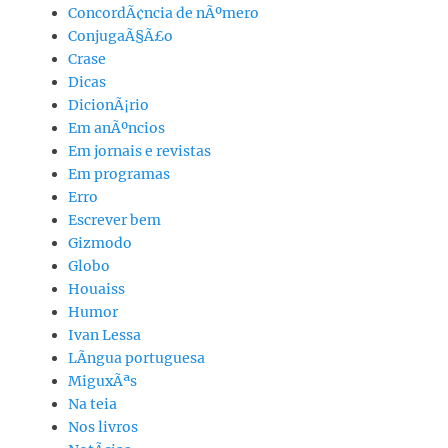
ConcordÃ¢ncia de nÃºmero
ConjugaÃ§Ã£o
Crase
Dicas
DicionÃ¡rio
Em anÃºncios
Em jornais e revistas
Em programas
Erro
Escrever bem
Gizmodo
Globo
Houaiss
Humor
Ivan Lessa
LÃ­ngua portuguesa
MiguxÃªs
Na teia
Nos livros