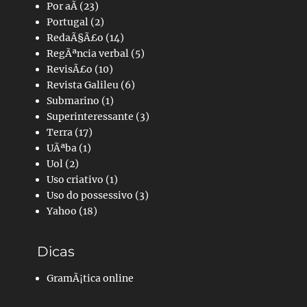
Por aÃ­
(23)
Portugal
(2)
RedaÃ§Ã£o
(14)
RegÃªncia verbal
(5)
RevisÃ£o
(10)
Revista Galileu
(6)
Submarino
(1)
Superinteressante
(3)
Terra
(17)
UÃªba
(1)
Uol
(2)
Uso criativo
(1)
Uso do possessivo
(3)
Yahoo
(18)
Dicas
GramÃ¡tica online