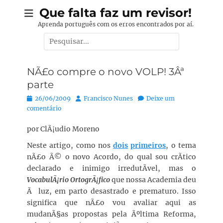
Pular
Que falta faz um revisor!
para
Aprenda português com os erros encontrados por aí.
o
Pesquisar
conteúdo
por:
NÃ£o compre o novo VOLP! 3Âª
parte
Posted
Autor:
26/06/2009
Francisco Nunes
Deixe um
on
comentário
por ClÃ¡udio Moreno
Neste artigo, como nos
dois
primeiros
, o tema
nÃ£o Ã© o novo Acordo, do qual sou crÃ­tico
declarado e inimigo irredutÃ­vel, mas o
VocabulÃ¡rio OrtogrÃ¡fico
que nossa Academia deu
Ã luz, em parto desastrado e prematuro. Isso
significa que nÃ£o vou avaliar aqui as
mudanÃ§as propostas pela Ãºltima Reforma,