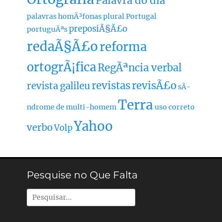
Palavra do dia
palavras homÃ³fonas
plural
Portugal
preposiÃ§Ã£o
portuguÃªs
redaÃ§Ã£o
reforma
ortogrÃ¡fica
RegÃªncia verbal
revistas
revisÃ£o
revista galileu
sÃ­
Terra
ndrome de multi-homem
uso correto
Yahoo
verbo
Volp
Pesquise no Que Falta
Pesquisar
por: