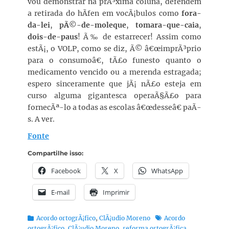
vou demonstrar na prÃ³xima coluna, defendem
a retirada do hÃ­fen em vocÃ¡bulos como
fora-
da-lei
,
pÃ©-de-moleque
,
tomara-que-caia
,
dois-de-paus
! Ã‰ de estarrecer! Assim como
estÃ¡, o VOLP, como se diz, Ã© â€œimprÃ³prio
para o consumoâ€, tÃ£o funesto quanto o
medicamento vencido ou a merenda estragada;
espero sinceramente que jÃ¡ nÃ£o esteja em
curso alguma gigantesca operaÃ§Ã£o para
fornecÃª-lo a todas as escolas â€œdesseâ€ paÃ­
s. A ver.
Fonte
Compartilhe isso:
Facebook
X
WhatsApp
E-mail
Imprimir
Categorias:
Tags:
Acordo ortogrÃ¡fico
,
ClÃ¡udio Moreno
Acordo
ortogrÃ¡fico
,
ClÃ¡udio Moreno
,
reforma ortogrÃ¡fica
,