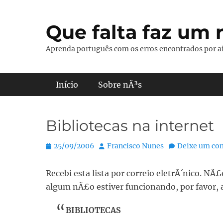
Pular
para
Que falta faz um r
o
conteúdo
Aprenda português com os erros encontrados por aí
Menu principal
Início
Sobre nÃ³s
Bibliotecas na internet
Posted
Autor:
25/09/2006
Francisco Nunes
Deixe um co
on
Recebi esta lista por correio eletrÃ´nico. NÃ
algum nÃ£o estiver funcionando, por favor, a
BIBLIOTECAS