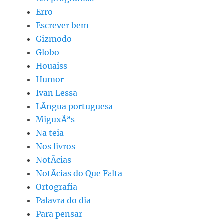
Erro
Escrever bem
Gizmodo
Globo
Houaiss
Humor
Ivan Lessa
LÃ­ngua portuguesa
MiguxÃªs
Na teia
Nos livros
NotÃ­cias
NotÃ­cias do Que Falta
Ortografia
Palavra do dia
Para pensar