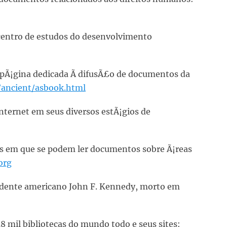
 centro de estudos do desenvolvimento
 pÃ¡gina dedicada Ã difusÃ£o de documentos da
/ancient/asbook.html
nternet em seus diversos estÃ¡gios de
nas em que se podem ler documentos sobre Ã¡reas
org
sidente americano John F. Kennedy, morto em
18 mil bibliotecas do mundo todo e seus sites: