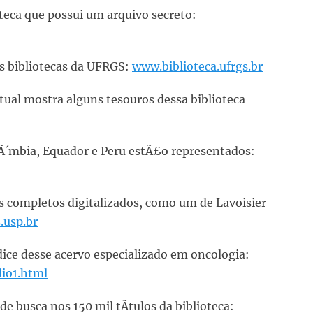
oteca que possui um arquivo secreto:
das bibliotecas da UFRGS:
www.biblioteca.ufrgs.br
tual mostra alguns tesouros dessa biblioteca
olÃ´mbia, Equador e Peru estÃ£o representados:
ros completos digitalizados, como um de Lavoisier
.usp.br
dice desse acervo especializado em oncologia:
lio1.html
e busca nos 150 mil tÃ­tulos da biblioteca: