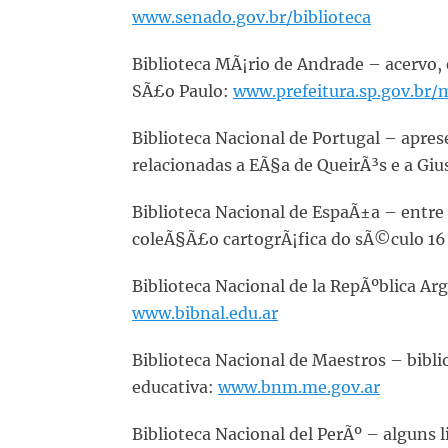
www.senado.gov.br/biblioteca
Biblioteca MÃ¡rio de Andrade – acervo, e
SÃ£o Paulo:
www.prefeitura.sp.gov.br
Biblioteca Nacional de Portugal – apre
relacionadas a EÃ§a de QueirÃ³s e a Giu
Biblioteca Nacional de EspaÃ±a – entre
coleÃ§Ã£o cartogrÃ¡fica do sÃ©culo 16
Biblioteca Nacional de la RepÃºblica Ar
www.bibnal.edu.ar
Biblioteca Nacional de Maestros – bibl
educativa:
www.bnm.me.gov.ar
Biblioteca Nacional del PerÃº – alguns 