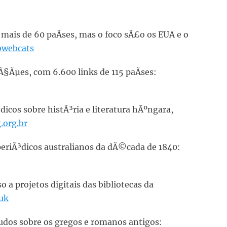
mais de 60 paÃ­ses, mas o foco sÃ£o os EUA e o
bwebcats
iÃ§Ãµes, com 6.600 links de 115 paÃ­ses:
dicos sobre histÃ³ria e literatura hÃºngara,
org.br
 periÃ³dicos australianos da dÃ©cada de 1840:
o a projetos digitais das bibliotecas da
uk
tudos sobre os gregos e romanos antigos: