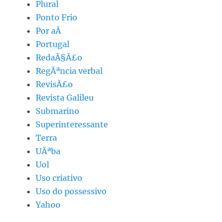
Plural
Ponto Frio
Por aÃ­
Portugal
RedaÃ§Ã£o
RegÃªncia verbal
RevisÃ£o
Revista Galileu
Submarino
Superinteressante
Terra
UÃªba
Uol
Uso criativo
Uso do possessivo
Yahoo