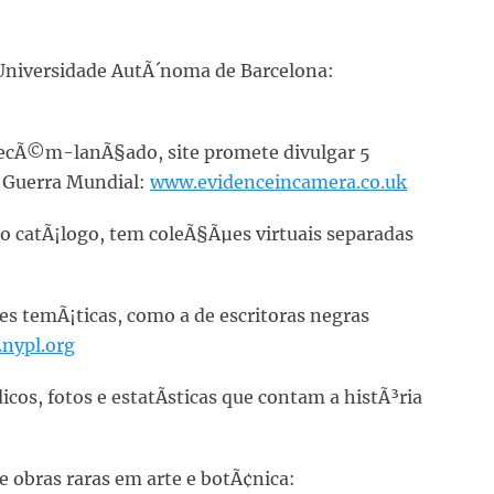
a Universidade AutÃ´noma de Barcelona:
recÃ©m-lanÃ§ado, site promete divulgar 5
 Guerra Mundial:
www.evidenceincamera.co.uk
o catÃ¡logo, tem coleÃ§Ãµes virtuais separadas
es temÃ¡ticas, como a de escritoras negras
.nypl.org
icos, fotos e estatÃ­sticas que contam a histÃ³ria
 obras raras em arte e botÃ¢nica: