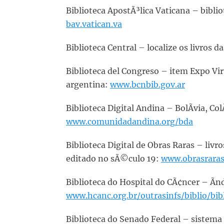
Biblioteca ApostÃ³lica Vaticana – bibli
bav.vatican.va
Biblioteca Central – localize os livros 
Biblioteca del Congreso – item Expo Vir
argentina:
www.bcnbib.gov.ar
Biblioteca Digital Andina – BolÃ­via, C
www.comunidadandina.org/bda
Biblioteca Digital de Obras Raras – liv
editado no sÃ©culo 19:
www.obrasraras
Biblioteca do Hospital do CÃ¢ncer – Ã­n
www.hcanc.org.br/outrasinfs/biblio/bib
Biblioteca do Senado Federal – sistema d