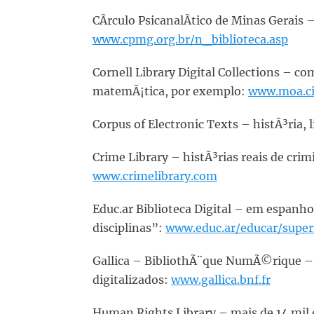
CÃ­rculo PsicanalÃ­tico de Minas Gerais 
www.cpmg.org.br/n_biblioteca.asp
Cornell Library Digital Collections – co
matemÃ¡tica, por exemplo:
www.moa.cit
Corpus of Electronic Texts – histÃ³ria, l
Crime Library – histÃ³rias reais de crim
www.crimelibrary.com
Educ.ar Biblioteca Digital – em espanhol
disciplinas”:
www.educ.ar/educar/superi
Gallica – BibliothÃ¨que NumÃ©rique – 
digitalizados:
www.gallica.bnf.fr
Human Rights Library – mais de 14 mil