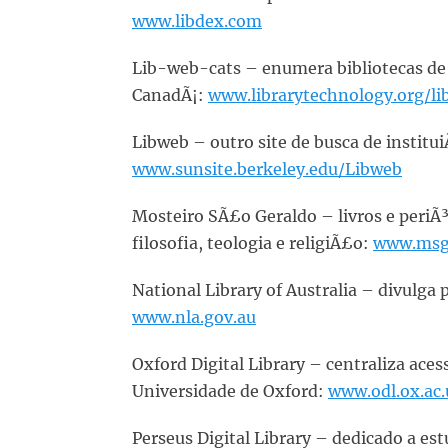
www.libdex.com
Lib-web-cats – enumera bibliotecas de 
CanadÃ¡:
www.librarytechnology.org/li
Libweb – outro site de busca de institu
www.sunsite.berkeley.edu/Libweb
Mosteiro SÃ£o Geraldo – livros e periÃ³
filosofia, teologia e religiÃ£o:
www.msg.
National Library of Australia – divulga
www.nla.gov.au
Oxford Digital Library – centraliza acess
Universidade de Oxford:
www.odl.ox.ac.
Perseus Digital Library – dedicado a es