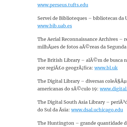
www.perseus.tufts.edu
Servei de Biblioteques – bibliotecas d
www.bib.uab.es
The Aerial Reconnaissance Archives – 
milhÃµes de fotos aÃ©reas da Segunda
The British Library – alÃ©m de busca n
por regiÃ£o geogrÃ¡fica:
www.bl.uk
The Digital Library – diversas coleÃ§Ãµ
americanas do sÃ©culo 19:
www.digital
The Digital South Asia Library – periÃ³d
do Sul da Ãsia:
www.dsal.uchicago.edu
The Huntington – grande quantidade de