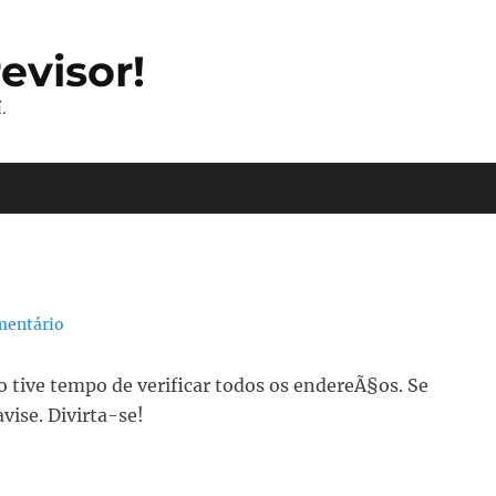
evisor!
.
mentário
£o tive tempo de verificar todos os endereÃ§os. Se
vise. Divirta-se!