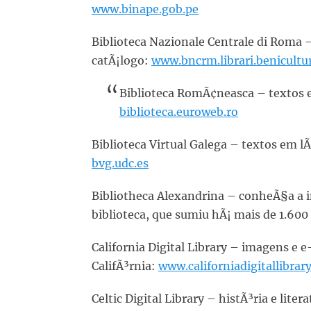
www.binape.gob.pe
Biblioteca Nazionale Centrale di Roma 
catÃ¡logo:
www.bncrm.librari.benicultura
Biblioteca RomÃ¢neasca – textos e
biblioteca.euroweb.ro
Biblioteca Virtual Galega – textos em l
bvg.udc.es
Bibliotheca Alexandrina – conheÃ§a a 
biblioteca, que sumiu hÃ¡ mais de 1.600
California Digital Library – imagens e e
CalifÃ³rnia:
www.californiadigitallibrar
Celtic Digital Library – histÃ³ria e liter