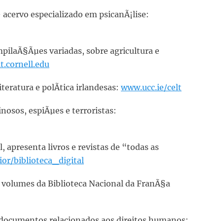
– acervo especializado em psicanÃ¡lise:
mpilaÃ§Ãµes variadas, sobre agricultura e
.cornell.edu
iteratura e polÃ­tica irlandesas:
www.ucc.ie/celt
inosos, espiÃµes e terroristas:
, apresenta livros e revistas de “todas as
or/biblioteca_digital
volumes da Biblioteca Nacional da FranÃ§a
 documentos relacionados aos direitos humanos: