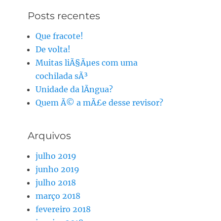
Posts recentes
Que fracote!
De volta!
Muitas liÃ§Ãµes com uma
cochilada sÃ³
Unidade da lÃ­ngua?
Quem Ã© a mÃ£e desse revisor?
Arquivos
julho 2019
junho 2019
julho 2018
março 2018
fevereiro 2018