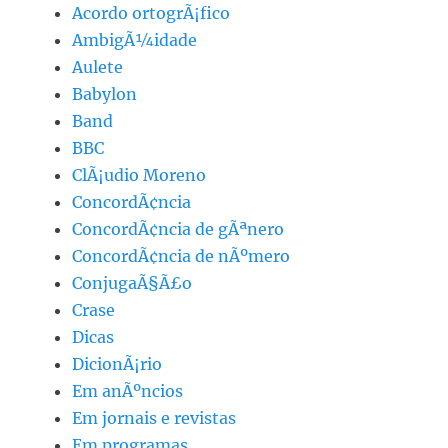
Acordo ortogrÃ¡fico
AmbigÃ¼idade
Aulete
Babylon
Band
BBC
ClÃ¡udio Moreno
ConcordÃ¢ncia
ConcordÃ¢ncia de gÃªnero
ConcordÃ¢ncia de nÃºmero
ConjugaÃ§Ã£o
Crase
Dicas
DicionÃ¡rio
Em anÃºncios
Em jornais e revistas
Em programas