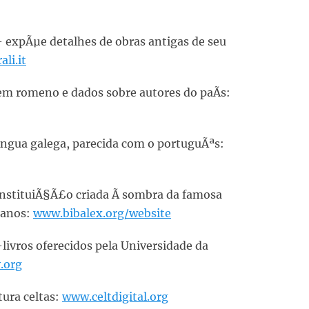
– expÃµe detalhes de obras antigas de seu
li.it
m romeno e dados sobre autores do paÃ­s:
Ã­ngua galega, parecida com o portuguÃªs:
instituiÃ§Ã£o criada Ã sombra da famosa
 anos:
www.bibalex.org/website
-livros oferecidos pela Universidade da
y.org
atura celtas:
www.celtdigital.org