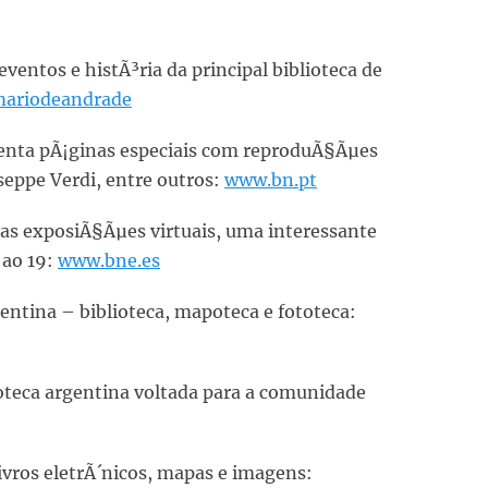
ventos e histÃ³ria da principal biblioteca de
/mariodeandrade
senta pÃ¡ginas especiais com reproduÃ§Ãµes
seppe Verdi, entre outros:
www.bn.pt
 as exposiÃ§Ãµes virtuais, uma interessante
 ao 19:
www.bne.es
gentina – biblioteca, mapoteca e fototeca:
ioteca argentina voltada para a comunidade
livros eletrÃ´nicos, mapas e imagens: