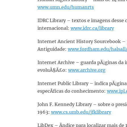
www.umn.edu/humanrts
IDRC Library – textos e imagens desse
internacional:
www.idrc.ca/library
Internet Ancient History Sourcebook –
Antiguidade:
www.fordham.edu/halsall
Internet Archive – guarda pÃ¡ginas da i
evoluÃ§Ã£o:
www.archive.org
Internet Public Library – indica pÃ¡gi
especÃ­ficas do conhecimento:
www.ipl.
John F. Kennedy Library – sobre o pre
1963:
www.cs.umb.edu/jfklibrary
LibDex – Ã­ndice para localizar mais de 