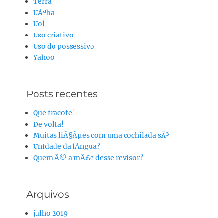
Terra
UÃªba
Uol
Uso criativo
Uso do possessivo
Yahoo
Posts recentes
Que fracote!
De volta!
Muitas liÃ§Ãµes com uma cochilada sÃ³
Unidade da lÃ­ngua?
Quem Ã© a mÃ£e desse revisor?
Arquivos
julho 2019