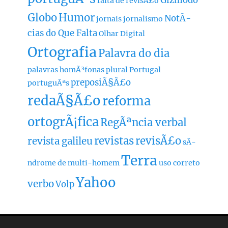
Gizmodo
falta de revisÃ£o
Globo
Humor
NotÃ­
jornais
jornalismo
cias do Que Falta
Olhar Digital
Ortografia
Palavra do dia
palavras homÃ³fonas
plural
Portugal
preposiÃ§Ã£o
portuguÃªs
redaÃ§Ã£o
reforma
ortogrÃ¡fica
RegÃªncia verbal
revistas
revisÃ£o
revista galileu
sÃ­
Terra
ndrome de multi-homem
uso correto
Yahoo
verbo
Volp