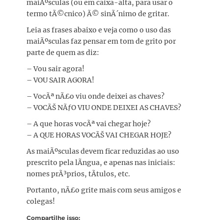
maiÃºsculas (ou em caixa-alta, para usar o
termo tÃ©cnico) Ã© sinÃ´nimo de gritar.
Leia as frases abaixo e veja como o uso das
maiÃºsculas faz pensar em tom de grito por
parte de quem as diz:
– Vou sair agora!
– VOU SAIR AGORA!
– VocÃª nÃ£o viu onde deixei as chaves?
– VOCÃŠ NÃƒO VIU ONDE DEIXEI AS CHAVES?
– A que horas vocÃª vai chegar hoje?
– A QUE HORAS VOCÃŠ VAI CHEGAR HOJE?
As maiÃºsculas devem ficar reduzidas ao uso
prescrito pela lÃ­ngua, e apenas nas iniciais:
nomes prÃ³prios, tÃ­tulos, etc.
Portanto, nÃ£o grite mais com seus amigos e
colegas!
Compartilhe isso: