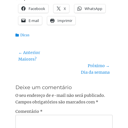
Facebook
X
WhatsApp
E-mail
Imprimir
Categorias:
Dicas
Navegação
← Anterior
Post
Maiores?
de
anterior:
Próximo →
Post
Próximo
Dia da semana
post:
Deixe um comentário
O seu endereço de e-mail não será publicado.
Campos obrigatórios são marcados com
*
Comentário
*