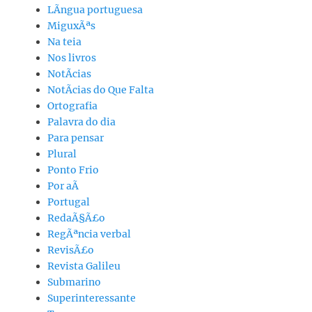
LÃ­ngua portuguesa
MiguxÃªs
Na teia
Nos livros
NotÃ­cias
NotÃ­cias do Que Falta
Ortografia
Palavra do dia
Para pensar
Plural
Ponto Frio
Por aÃ­
Portugal
RedaÃ§Ã£o
RegÃªncia verbal
RevisÃ£o
Revista Galileu
Submarino
Superinteressante