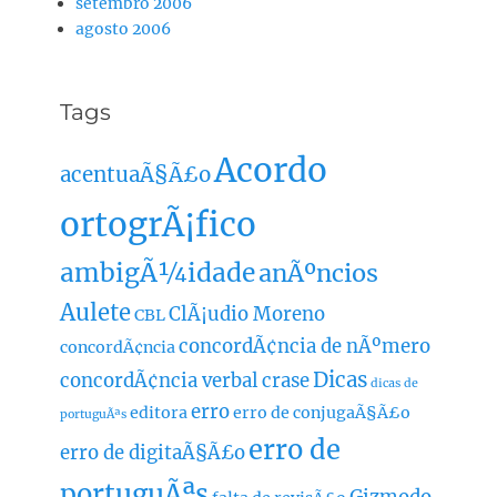
setembro 2006
agosto 2006
Tags
Acordo
acentuaÃ§Ã£o
ortogrÃ¡fico
ambigÃ¼idade
anÃºncios
Aulete
ClÃ¡udio Moreno
CBL
concordÃ¢ncia de nÃºmero
concordÃ¢ncia
Dicas
concordÃ¢ncia verbal
crase
dicas de
erro
editora
erro de conjugaÃ§Ã£o
portuguÃªs
erro de
erro de digitaÃ§Ã£o
portuguÃªs