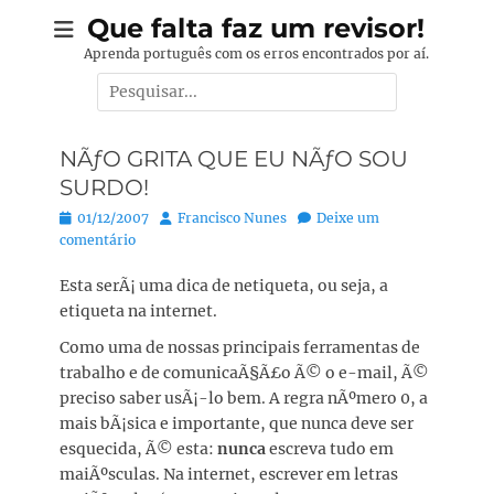
Pular
Que falta faz um revisor!
para
Aprenda português com os erros encontrados por aí.
o
Pesquisar
conteúdo
por:
NÃƒO GRITA QUE EU NÃƒO SOU
SURDO!
Posted
Autor:
01/12/2007
Francisco Nunes
Deixe um
on
comentário
Esta serÃ¡ uma dica de netiqueta, ou seja, a
etiqueta na internet.
Como uma de nossas principais ferramentas de
trabalho e de comunicaÃ§Ã£o Ã© o e-mail, Ã©
preciso saber usÃ¡-lo bem. A regra nÃºmero 0, a
mais bÃ¡sica e importante, que nunca deve ser
esquecida, Ã© esta:
nunca
escreva tudo em
maiÃºsculas. Na internet, escrever em letras