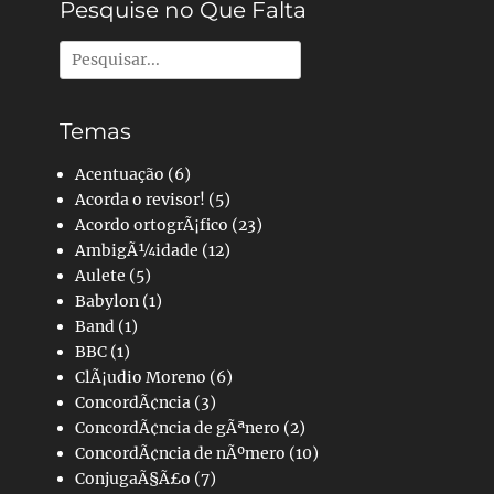
Pesquise no Que Falta
Pesquisar
por:
Temas
Acentuação
(6)
Acorda o revisor!
(5)
Acordo ortogrÃ¡fico
(23)
AmbigÃ¼idade
(12)
Aulete
(5)
Babylon
(1)
Band
(1)
BBC
(1)
ClÃ¡udio Moreno
(6)
ConcordÃ¢ncia
(3)
ConcordÃ¢ncia de gÃªnero
(2)
ConcordÃ¢ncia de nÃºmero
(10)
ConjugaÃ§Ã£o
(7)