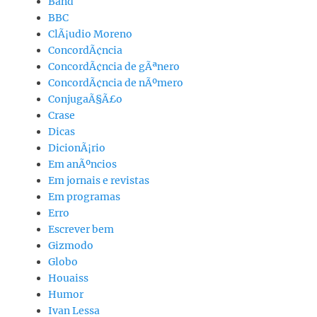
Band
BBC
ClÃ¡udio Moreno
ConcordÃ¢ncia
ConcordÃ¢ncia de gÃªnero
ConcordÃ¢ncia de nÃºmero
ConjugaÃ§Ã£o
Crase
Dicas
DicionÃ¡rio
Em anÃºncios
Em jornais e revistas
Em programas
Erro
Escrever bem
Gizmodo
Globo
Houaiss
Humor
Ivan Lessa