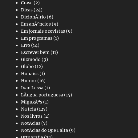
Crase
(2)
Dicas
(24)
DicionÃ¡rio
(6)
Em anÃºncios
(9)
Em jornais e revistas
(9)
Em programas
(1)
Erro
(14)
Escrever bem
(11)
Gizmodo
(9)
Globo
(12)
Houaiss
(1)
Humor
(16)
Ivan Lessa
(1)
LÃ­ngua portuguesa
(15)
MiguxÃªs
(1)
Na teia
(127)
Nos livros
(2)
NotÃ­cias
(7)
NotÃ­cias do Que Falta
(9)
Ortografia
(22)