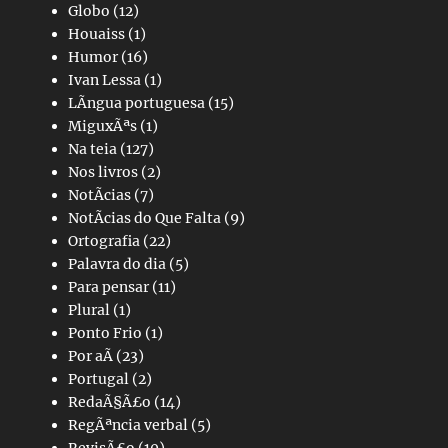
Globo
(12)
Houaiss
(1)
Humor
(16)
Ivan Lessa
(1)
LÃ­ngua portuguesa
(15)
MiguxÃªs
(1)
Na teia
(127)
Nos livros
(2)
NotÃ­cias
(7)
NotÃ­cias do Que Falta
(9)
Ortografia
(22)
Palavra do dia
(5)
Para pensar
(11)
Plural
(1)
Ponto Frio
(1)
Por aÃ­
(23)
Portugal
(2)
RedaÃ§Ã£o
(14)
RegÃªncia verbal
(5)
RevisÃ£o
(10)