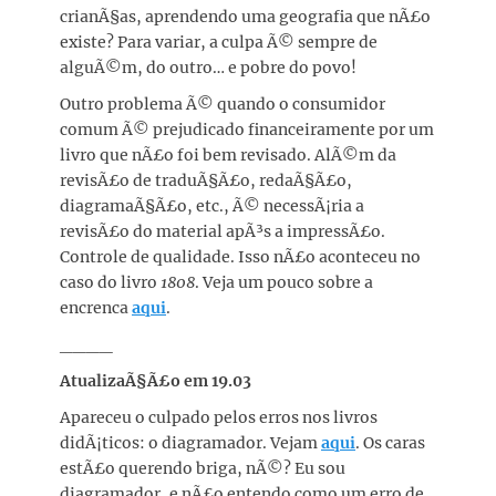
crianÃ§as, aprendendo uma geografia que nÃ£o
existe? Para variar, a culpa Ã© sempre de
alguÃ©m, do outro… e pobre do povo!
Outro problema Ã© quando o consumidor
comum Ã© prejudicado financeiramente por um
livro que nÃ£o foi bem revisado. AlÃ©m da
revisÃ£o de traduÃ§Ã£o, redaÃ§Ã£o,
diagramaÃ§Ã£o, etc., Ã© necessÃ¡ria a
revisÃ£o do material apÃ³s a impressÃ£o.
Controle de qualidade. Isso nÃ£o aconteceu no
caso do livro
1808
. Veja um pouco sobre a
encrenca
aqui
.
____
AtualizaÃ§Ã£o em 19.03
Apareceu o culpado pelos erros nos livros
didÃ¡ticos: o diagramador. Vejam
aqui
. Os caras
estÃ£o querendo briga, nÃ©? Eu sou
diagramador, e nÃ£o entendo como um erro de