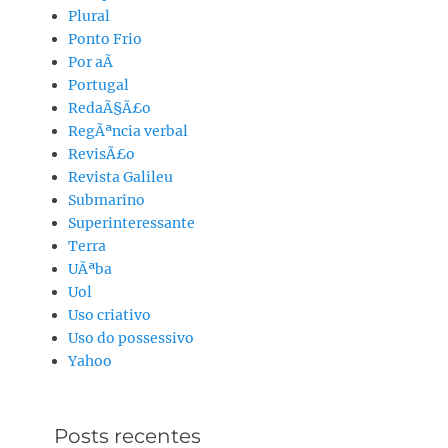
Plural
Ponto Frio
Por aÃ­
Portugal
RedaÃ§Ã£o
RegÃªncia verbal
RevisÃ£o
Revista Galileu
Submarino
Superinteressante
Terra
UÃªba
Uol
Uso criativo
Uso do possessivo
Yahoo
Posts recentes