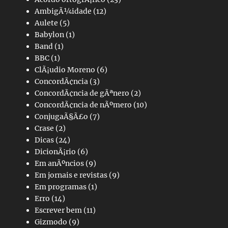
AmbigÃ¼idade
(12)
Aulete
(5)
Babylon
(1)
Band
(1)
BBC
(1)
ClÃ¡udio Moreno
(6)
ConcordÃ¢ncia
(3)
ConcordÃ¢ncia de gÃªnero
(2)
ConcordÃ¢ncia de nÃºmero
(10)
ConjugaÃ§Ã£o
(7)
Crase
(2)
Dicas
(24)
DicionÃ¡rio
(6)
Em anÃºncios
(9)
Em jornais e revistas
(9)
Em programas
(1)
Erro
(14)
Escrever bem
(11)
Gizmodo
(9)