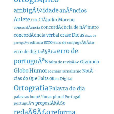
ambigÃ¼idade
anÃºncios
Aulete
ClÃ¡udio Moreno
CBL
concordÃ¢ncia de nÃºmero
concordÃ¢ncia
Dicas
concordÃ¢ncia verbal
crase
dicas de
erro
editora
erro de conjugaÃ§Ã£o
portuguÃªs
erro de
erro de digitaÃ§Ã£o
portuguÃªs
Gizmodo
falta de revisÃ£o
Globo
Humor
NotÃ­
jornais
jornalismo
cias do Que Falta
Olhar Digital
Ortografia
Palavra do dia
palavras homÃ³fonas
plural
Portugal
preposiÃ§Ã£o
portuguÃªs
redaÃ§Ã£o
reforma