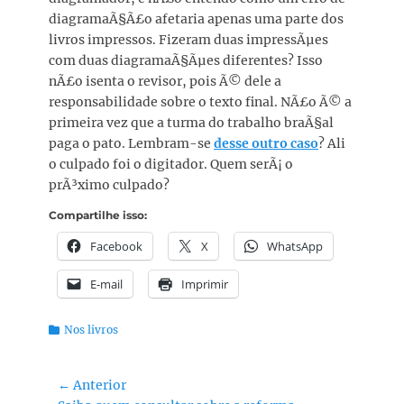
diagramaÃ§Ã£o afetaria apenas uma parte dos
livros impressos. Fizeram duas impressÃµes
com duas diagramaÃ§Ãµes diferentes? Isso
nÃ£o isenta o revisor, pois Ã© dele a
responsabilidade sobre o texto final. NÃ£o Ã© a
primeira vez que a turma do trabalho braÃ§al
paga o pato. Lembram-se
desse outro caso
? Ali
o culpado foi o digitador. Quem serÃ¡ o
prÃ³ximo culpado?
Compartilhe isso:
Facebook
X
WhatsApp
E-mail
Imprimir
Categorias:
Nos livros
Navegação
← Anterior