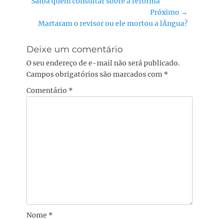
Post
Saiba quem consultar sobre a reforma
de
anterior:
Próximo →
Post
Próximo
Martaram o revisor ou ele mortou a lÃ­ngua?
post:
Deixe um comentário
O seu endereço de e-mail não será publicado.
Campos obrigatórios são marcados com
*
Comentário
*
Nome
*