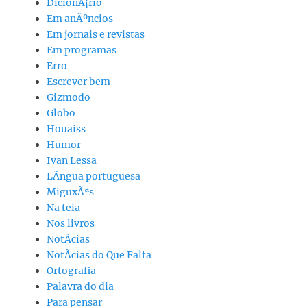
DicionÃ¡rio
Em anÃºncios
Em jornais e revistas
Em programas
Erro
Escrever bem
Gizmodo
Globo
Houaiss
Humor
Ivan Lessa
LÃ­ngua portuguesa
MiguxÃªs
Na teia
Nos livros
NotÃ­cias
NotÃ­cias do Que Falta
Ortografia
Palavra do dia
Para pensar