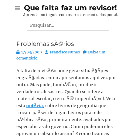
Pular
Que falta faz um revisor!
para
Aprenda português com os erros encontrados por aí.
o
Pesquisar
conteúdo
por:
Problemas sÃ©rios
Posted
Autor:
17/03/2009
Francisco Nunes
Deixe um
on
comentário
A falta de revisÃ£o pode gerar situaÃ§Ãµes
engraÃ§adas, como apresentamos aqui vez por
outra. Mas pode, tambÃ©m, produzir
verdadeiros desastres. Quando se refere a
material escolar, o erro Ã© imperdoÃ¡vel. Veja
esta
notÃ­cia
, sobre livros de geografia que
trocam paÃ­ses de lugar. Livros para rede
pÃºblica sÃ£o, primeiramente, avaliados por
especialistas do governo. Como puderam eles
aprovar um absurdo assim? E como ficam as