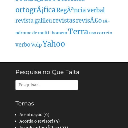
ortogrÃ¡fica
RegÃªncia verbal
revistas
revisÃ£o
revista galileu
sÃ­
Terra
ndrome de multi-homem
uso correto
Yahoo
verbo
Volp
Pesquise no Que Falta
Pesquisar
por:
Temas
Acentuação
(6)
Acorda o revisor!
(5)
Acordo ortogrÃ¡fico
(23)