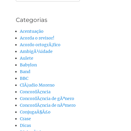
por:
Categorias
Acentuação
Acorda o revisor!
Acordo ortogrÃ¡fico
AmbigÃ¼idade
Aulete
Babylon
Band
BBC
ClÃ¡udio Moreno
ConcordÃ¢ncia
ConcordÃ¢ncia de gÃªnero
ConcordÃ¢ncia de nÃºmero
ConjugaÃ§Ã£o
Crase
Dicas