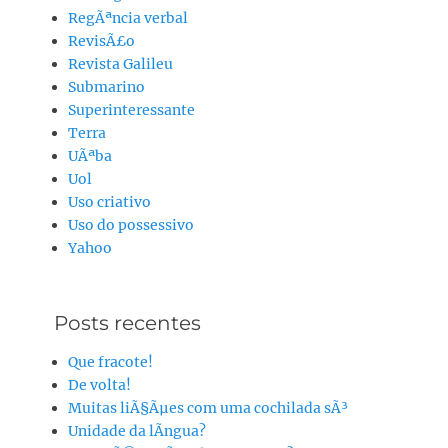
RegÃªncia verbal
RevisÃ£o
Revista Galileu
Submarino
Superinteressante
Terra
UÃªba
Uol
Uso criativo
Uso do possessivo
Yahoo
Posts recentes
Que fracote!
De volta!
Muitas liÃ§Ãµes com uma cochilada sÃ³
Unidade da lÃ­ngua?