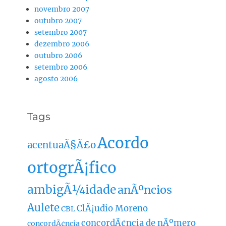
novembro 2007
outubro 2007
setembro 2007
dezembro 2006
outubro 2006
setembro 2006
agosto 2006
Tags
Acordo
acentuaÃ§Ã£o
ortogrÃ¡fico
ambigÃ¼idade
anÃºncios
Aulete
ClÃ¡udio Moreno
CBL
concordÃ¢ncia de nÃºmero
concordÃ¢ncia