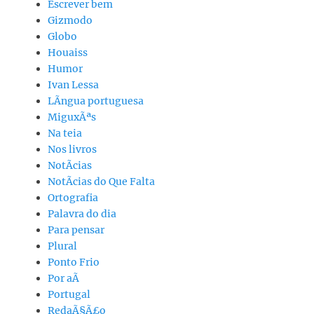
Escrever bem
Gizmodo
Globo
Houaiss
Humor
Ivan Lessa
LÃ­ngua portuguesa
MiguxÃªs
Na teia
Nos livros
NotÃ­cias
NotÃ­cias do Que Falta
Ortografia
Palavra do dia
Para pensar
Plural
Ponto Frio
Por aÃ­
Portugal
RedaÃ§Ã£o