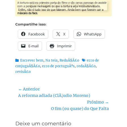
Compartilhe isso:
Facebook
X
WhatsApp
E-mail
Imprimir
Categorias:
Tags:
Escrever bem
,
Na teia
,
RedaÃ§Ã£o
erro de
conjugaÃ§Ã£o
,
erro de portuguÃªs
,
redaÃ§Ã£o
,
revisÃ£o
Navegação
← Anterior
Post
A reforma adiada (ClÃ¡udio Moreno)
de
anterior:
Próximo →
Post
Próximo
O fim (ou quase) do Que Falta
post:
Deixe um comentário