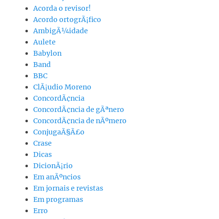
Acorda o revisor!
Acordo ortogrÃ¡fico
AmbigÃ¼idade
Aulete
Babylon
Band
BBC
ClÃ¡udio Moreno
ConcordÃ¢ncia
ConcordÃ¢ncia de gÃªnero
ConcordÃ¢ncia de nÃºmero
ConjugaÃ§Ã£o
Crase
Dicas
DicionÃ¡rio
Em anÃºncios
Em jornais e revistas
Em programas
Erro