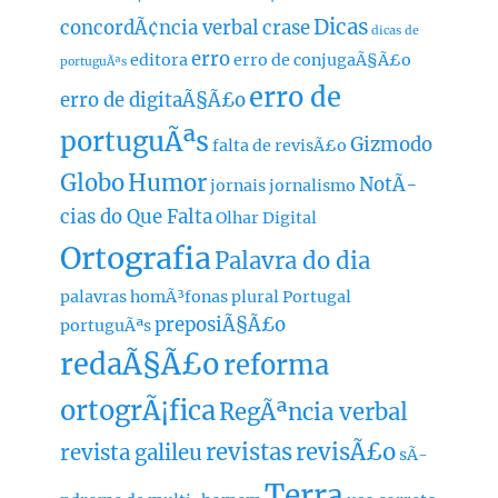
Dicas
concordÃ¢ncia verbal
crase
dicas de
erro
editora
erro de conjugaÃ§Ã£o
portuguÃªs
erro de
erro de digitaÃ§Ã£o
portuguÃªs
Gizmodo
falta de revisÃ£o
Globo
Humor
NotÃ­
jornais
jornalismo
cias do Que Falta
Olhar Digital
Ortografia
Palavra do dia
palavras homÃ³fonas
plural
Portugal
preposiÃ§Ã£o
portuguÃªs
redaÃ§Ã£o
reforma
ortogrÃ¡fica
RegÃªncia verbal
revistas
revisÃ£o
revista galileu
sÃ­
Terra