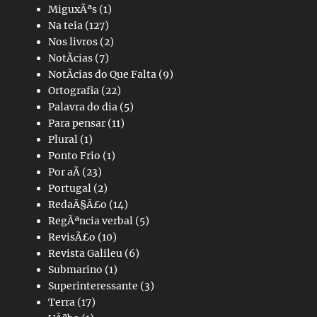
MiguxÃªs
(1)
Na teia
(127)
Nos livros
(2)
NotÃ­cias
(7)
NotÃ­cias do Que Falta
(9)
Ortografia
(22)
Palavra do dia
(5)
Para pensar
(11)
Plural
(1)
Ponto Frio
(1)
Por aÃ­
(23)
Portugal
(2)
RedaÃ§Ã£o
(14)
RegÃªncia verbal
(5)
RevisÃ£o
(10)
Revista Galileu
(6)
Submarino
(1)
Superinteressante
(3)
Terra
(17)