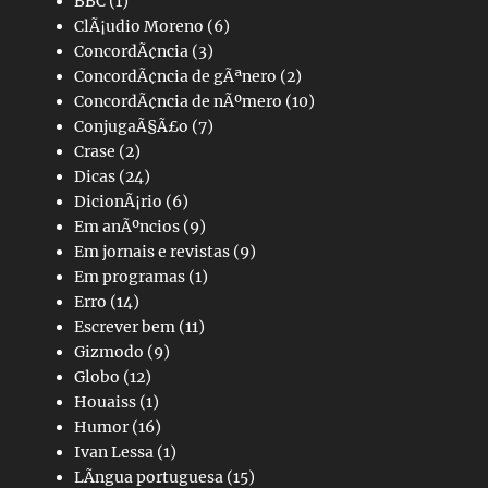
BBC
(1)
ClÃ¡udio Moreno
(6)
ConcordÃ¢ncia
(3)
ConcordÃ¢ncia de gÃªnero
(2)
ConcordÃ¢ncia de nÃºmero
(10)
ConjugaÃ§Ã£o
(7)
Crase
(2)
Dicas
(24)
DicionÃ¡rio
(6)
Em anÃºncios
(9)
Em jornais e revistas
(9)
Em programas
(1)
Erro
(14)
Escrever bem
(11)
Gizmodo
(9)
Globo
(12)
Houaiss
(1)
Humor
(16)
Ivan Lessa
(1)
LÃ­ngua portuguesa
(15)