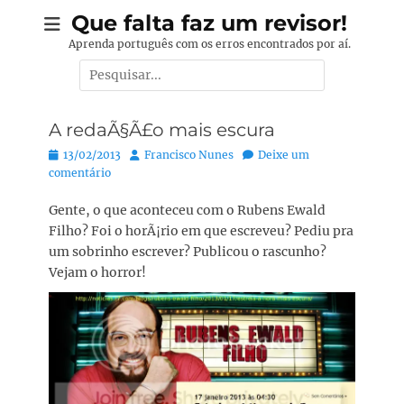
Pular
Que falta faz um revisor!
para
Aprenda português com os erros encontrados por aí.
o
Pesquisar
conteúdo
por:
A redaÃ§Ã£o mais escura
Posted
Autor:
13/02/2013
Francisco Nunes
Deixe um
on
comentário
Gente, o que aconteceu com o Rubens Ewald
Filho? Foi o horÃ¡rio em que escreveu? Pediu pra
um sobrinho escrever? Publicou o rascunho?
Vejam o horror!