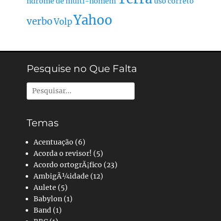
ndrome de multi-homem
uso correto
Yahoo
verbo
Volp
Pesquise no Que Falta
Pesquisar
por:
Temas
Acentuação
(6)
Acorda o revisor!
(5)
Acordo ortogrÃ¡fico
(23)
AmbigÃ¼idade
(12)
Aulete
(5)
Babylon
(1)
Band
(1)