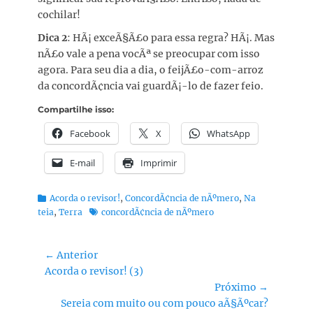
cochilar!
Dica 2
: HÃ¡ exceÃ§Ã£o para essa regra? HÃ¡. Mas
nÃ£o vale a pena vocÃª se preocupar com isso
agora. Para seu dia a dia, o feijÃ£o-com-arroz
da concordÃ¢ncia vai guardÃ¡-lo de fazer feio.
Compartilhe isso:
Facebook
X
WhatsApp
E-mail
Imprimir
Categorias:
Acorda o revisor!
,
ConcordÃ¢ncia de nÃºmero
,
Na
Tags:
teia
,
Terra
concordÃ¢ncia de nÃºmero
Navegação
← Anterior
Post
Acorda o revisor! (3)
de
anterior:
Próximo →
Post
Próximo
Sereia com muito ou com pouco aÃ§Ãºcar?