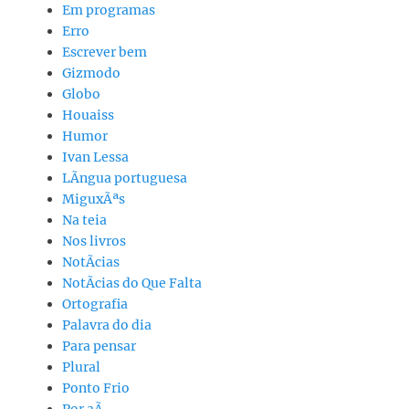
Em programas
Erro
Escrever bem
Gizmodo
Globo
Houaiss
Humor
Ivan Lessa
LÃ­ngua portuguesa
MiguxÃªs
Na teia
Nos livros
NotÃ­cias
NotÃ­cias do Que Falta
Ortografia
Palavra do dia
Para pensar
Plural
Ponto Frio
Por aÃ­