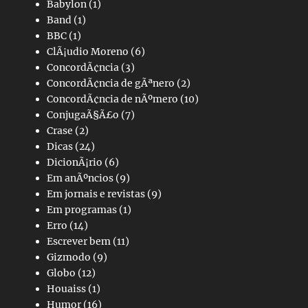
Babylon
(1)
Band
(1)
BBC
(1)
ClÃ¡udio Moreno
(6)
ConcordÃ¢ncia
(3)
ConcordÃ¢ncia de gÃªnero
(2)
ConcordÃ¢ncia de nÃºmero
(10)
ConjugaÃ§Ã£o
(7)
Crase
(2)
Dicas
(24)
DicionÃ¡rio
(6)
Em anÃºncios
(9)
Em jornais e revistas
(9)
Em programas
(1)
Erro
(14)
Escrever bem
(11)
Gizmodo
(9)
Globo
(12)
Houaiss
(1)
Humor
(16)