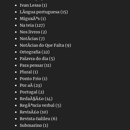
Ivan Lessa
(1)
LÃ­ngua portuguesa
(15)
MiguxÃªs
(1)
Na teia
(127)
Nos livros
(2)
NotÃ­cias
(7)
NotÃ­cias do Que Falta
(9)
Ortografia
(22)
Palavra do dia
(5)
Para pensar
(11)
Plural
(1)
Ponto Frio
(1)
Por aÃ­
(23)
Portugal
(2)
RedaÃ§Ã£o
(14)
RegÃªncia verbal
(5)
RevisÃ£o
(10)
Revista Galileu
(6)
Submarino
(1)