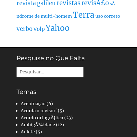
revistas
revisÃ£o
revista galileu
sÃ­
Terra
ndrome de multi-homem
uso correto
Yahoo
verbo
Volp
Pesquise no Que Falta
Pesquisar
por:
Temas
Acentuação
(6)
Acorda o revisor!
(5)
Acordo ortogrÃ¡fico
(23)
AmbigÃ¼idade
(12)
Aulete
(5)