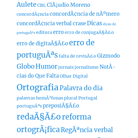
Aulete
ClÃ¡udio Moreno
CBL
concordÃ¢ncia de nÃºmero
concordÃ¢ncia
Dicas
concordÃ¢ncia verbal
crase
dicas de
erro
editora
erro de conjugaÃ§Ã£o
portuguÃªs
erro de
erro de digitaÃ§Ã£o
portuguÃªs
Gizmodo
falta de revisÃ£o
Globo
Humor
NotÃ­
jornais
jornalismo
cias do Que Falta
Olhar Digital
Ortografia
Palavra do dia
palavras homÃ³fonas
plural
Portugal
preposiÃ§Ã£o
portuguÃªs
redaÃ§Ã£o
reforma
ortogrÃ¡fica
RegÃªncia verbal