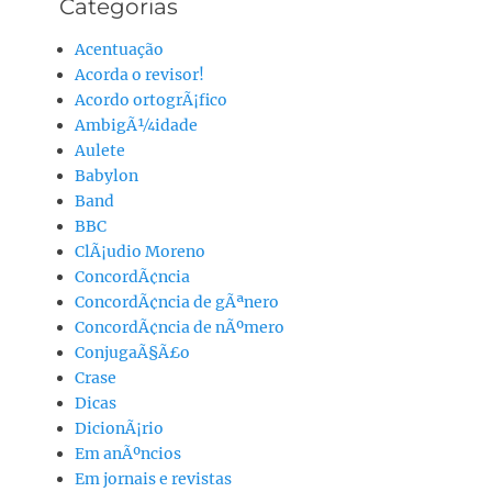
Categorias
Acentuação
Acorda o revisor!
Acordo ortogrÃ¡fico
AmbigÃ¼idade
Aulete
Babylon
Band
BBC
ClÃ¡udio Moreno
ConcordÃ¢ncia
ConcordÃ¢ncia de gÃªnero
ConcordÃ¢ncia de nÃºmero
ConjugaÃ§Ã£o
Crase
Dicas
DicionÃ¡rio
Em anÃºncios
Em jornais e revistas