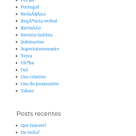
Portugal
RedaÃ§Ã£o
RegÃªncia verbal
RevisÃ£o
Revista Galileu
Submarino
Superinteressante
Terra
UÃªba
Uol
Uso criativo
Uso do possessivo
Yahoo
Posts recentes
Que fracote!
De volta!