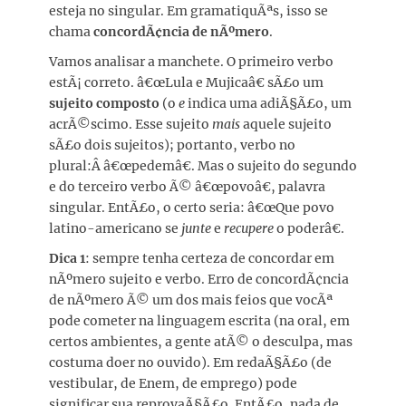
esteja no singular. Em gramatiquÃªs, isso se
chama
concordÃ¢ncia de nÃºmero
.
Vamos analisar a manchete. O primeiro verbo
estÃ¡ correto. â€œLula e Mujicaâ€ sÃ£o um
sujeito composto
(o
e
indica uma adiÃ§Ã£o, um
acrÃ©scimo. Esse sujeito
mais
aquele sujeito
sÃ£o dois sujeitos); portanto, verbo no
plural:Â â€œpedemâ€. Mas o sujeito do segundo
e do terceiro verbo Ã© â€œpovoâ€, palavra
singular. EntÃ£o, o certo seria: â€œQue povo
latino-americano se
junte
e
recupere
o poderâ€.
Dica 1
: sempre tenha certeza de concordar em
nÃºmero sujeito e verbo. Erro de concordÃ¢ncia
de nÃºmero Ã© um dos mais feios que vocÃª
pode cometer na linguagem escrita (na oral, em
certos ambientes, a gente atÃ© o desculpa, mas
costuma doer no ouvido). Em redaÃ§Ã£o (de
vestibular, de Enem, de emprego) pode
significar sua reprovaÃ§Ã£o. EntÃ£o, nada de