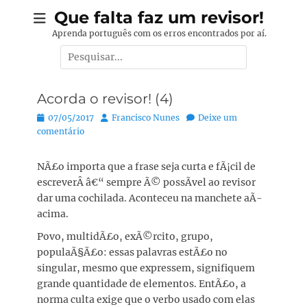
Pular
Que falta faz um revisor!
para
Aprenda português com os erros encontrados por aí.
o
Pesquisar
conteúdo
por:
Acorda o revisor! (4)
Posted
Autor:
07/05/2017
Francisco Nunes
Deixe um
on
comentário
NÃ£o importa que a frase seja curta e fÃ¡cil de
escreverÂ â€“ sempre Ã© possÃ­vel ao revisor
dar uma cochilada. Aconteceu na manchete aÃ­
acima.
Povo, multidÃ£o, exÃ©rcito, grupo,
populaÃ§Ã£o: essas palavras estÃ£o no
singular, mesmo que expressem, signifiquem
grande quantidade de elementos. EntÃ£o, a
norma culta exige que o verbo usado com elas