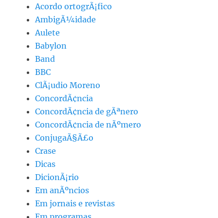
Acordo ortogrÃ¡fico
AmbigÃ¼idade
Aulete
Babylon
Band
BBC
ClÃ¡udio Moreno
ConcordÃ¢ncia
ConcordÃ¢ncia de gÃªnero
ConcordÃ¢ncia de nÃºmero
ConjugaÃ§Ã£o
Crase
Dicas
DicionÃ¡rio
Em anÃºncios
Em jornais e revistas
Em programas