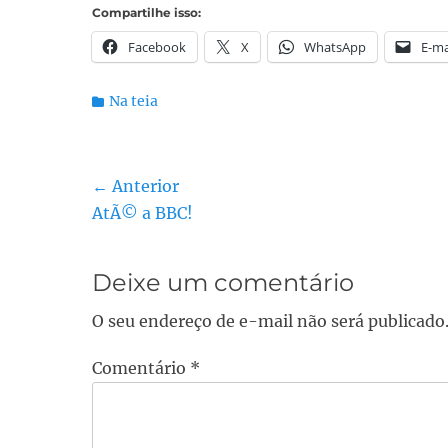
Compartilhe isso:
Facebook
X
WhatsApp
E-ma
Categorias:
Na teia
Navegação
← Anterior
Post
AtÃ© a BBC!
de
anterior:
Post
Deixe um comentário
O seu endereço de e-mail não será publicado
Comentário
*