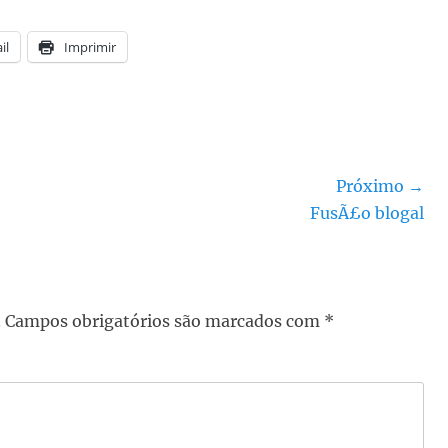
il
Imprimir
Próximo →
Próximo
FusÃ£o blogal
post:
.
Campos obrigatórios são marcados com
*