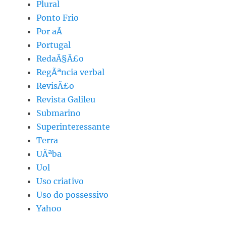
Plural
Ponto Frio
Por aÃ­
Portugal
RedaÃ§Ã£o
RegÃªncia verbal
RevisÃ£o
Revista Galileu
Submarino
Superinteressante
Terra
UÃªba
Uol
Uso criativo
Uso do possessivo
Yahoo