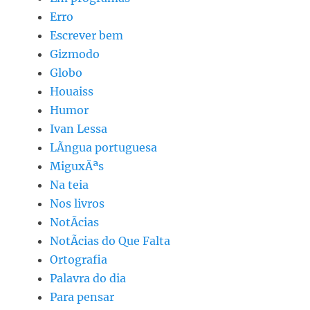
Erro
Escrever bem
Gizmodo
Globo
Houaiss
Humor
Ivan Lessa
LÃ­ngua portuguesa
MiguxÃªs
Na teia
Nos livros
NotÃ­cias
NotÃ­cias do Que Falta
Ortografia
Palavra do dia
Para pensar