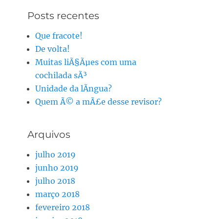
Posts recentes
Que fracote!
De volta!
Muitas liÃ§Ãµes com uma
cochilada sÃ³
Unidade da lÃ­ngua?
Quem Ã© a mÃ£e desse revisor?
Arquivos
julho 2019
junho 2019
julho 2018
março 2018
fevereiro 2018