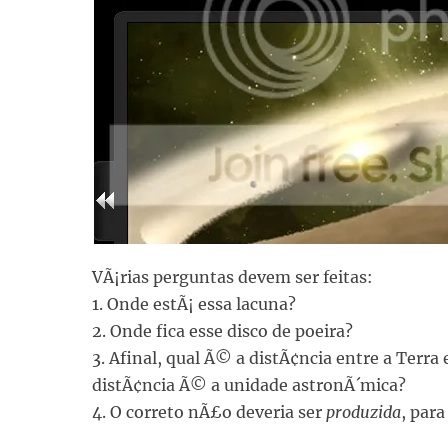
VÃ¡rias perguntas devem ser feitas:
1. Onde estÃ¡ essa lacuna?
2. Onde fica esse disco de poeira?
3. Afinal, qual Ã© a distÃ¢ncia entre a Terra
distÃ¢ncia Ã© a unidade astronÃ´mica?
4. O correto nÃ£o deveria ser
produzida
, par