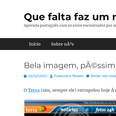
Pular
para
Que falta faz um r
o
conteúdo
Aprenda português com os erros encontrados por aí
Menu principal
Início
Sobre nÃ³s
Bela imagem, pÃ©ssim
Posted
Autor:
29/11/2007
Francisco Nunes
Deixe um com
on
O
Terra
(sim, sempre ele) extrapolou hoje Ã 