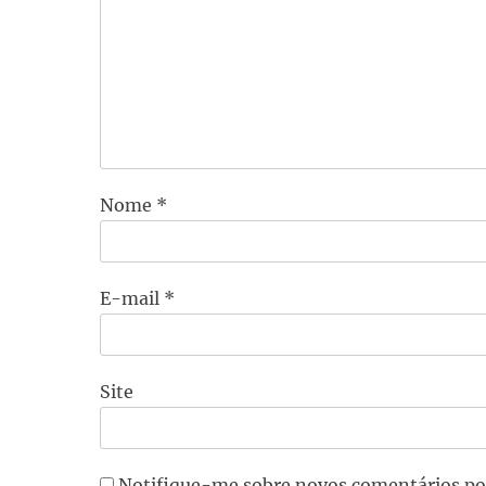
Nome
*
E-mail
*
Site
Notifique-me sobre novos comentários po