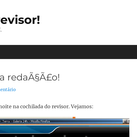
evisor!
.
a redaÃ§Ã£o!
entário
noite na cochilada do revisor. Vejamos: