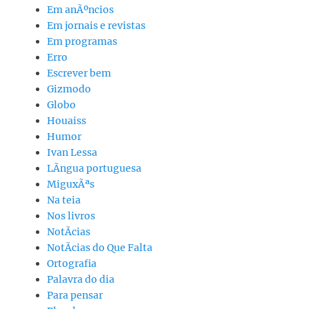
Em anÃºncios
Em jornais e revistas
Em programas
Erro
Escrever bem
Gizmodo
Globo
Houaiss
Humor
Ivan Lessa
LÃ­ngua portuguesa
MiguxÃªs
Na teia
Nos livros
NotÃ­cias
NotÃ­cias do Que Falta
Ortografia
Palavra do dia
Para pensar