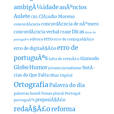
ambigÃ¼idade
anÃºncios
Aulete
ClÃ¡udio Moreno
CBL
concordÃ¢ncia de nÃºmero
concordÃ¢ncia
Dicas
concordÃ¢ncia verbal
crase
dicas de
erro
editora
erro de conjugaÃ§Ã£o
portuguÃªs
erro de
erro de digitaÃ§Ã£o
portuguÃªs
Gizmodo
falta de revisÃ£o
Globo
Humor
NotÃ­
jornais
jornalismo
cias do Que Falta
Olhar Digital
Ortografia
Palavra do dia
palavras homÃ³fonas
plural
Portugal
preposiÃ§Ã£o
portuguÃªs
redaÃ§Ã£o
reforma