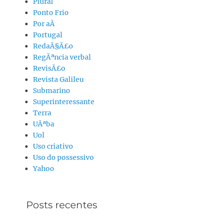
Plural
Ponto Frio
Por aÃ­
Portugal
RedaÃ§Ã£o
RegÃªncia verbal
RevisÃ£o
Revista Galileu
Submarino
Superinteressante
Terra
UÃªba
Uol
Uso criativo
Uso do possessivo
Yahoo
Posts recentes