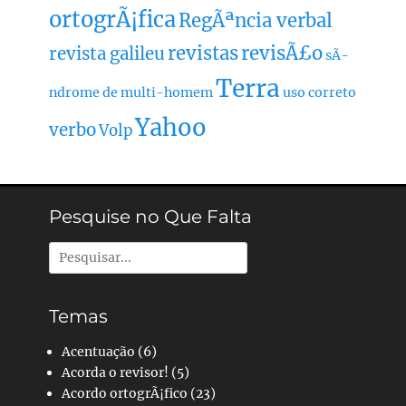
ortogrÃ¡fica
RegÃªncia verbal
revistas
revisÃ£o
revista galileu
sÃ­
Terra
ndrome de multi-homem
uso correto
Yahoo
verbo
Volp
Pesquise no Que Falta
Pesquisar
por:
Temas
Acentuação
(6)
Acorda o revisor!
(5)
Acordo ortogrÃ¡fico
(23)