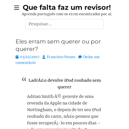
Pular
Que falta faz um revisor!
para
Aprenda português com os erros encontrados por aí.
o
Pesquisar
conteúdo
por:
Eles erram sem querer ou por
querer?
Posted
Autor:
03/12/2007
Francisco Nunes
Deixe um
on
comentário
LadrÃ£o devolve iPod roubado sem
querer
Adrian Smith Ã© gerente de uma
revenda da Apple na cidade de
Nottingham, e depois de ter seu iPod
roubado do carro, nÃ£o pensou que
fosse recuperÃ¡-lo em poucos dias –