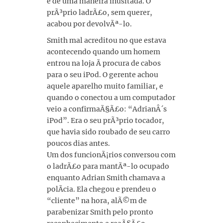
e de uma maneira inusitada. O
prÃ³prio ladrÃ£o, sem querer,
acabou por devolvÃª-lo.
Smith mal acreditou no que estava
acontecendo quando um homem
entrou na loja Ã procura de cabos
para o seu iPod. O gerente achou
aquele aparelho muito familiar, e
quando o conectou a um computador
veio a confirmaÃ§Ã£o: “AdrianÂ´s
iPod”. Era o seu prÃ³prio tocador,
que havia sido roubado de seu carro
poucos dias antes.
Um dos funcionÃ¡rios conversou com
o ladrÃ£o para mantÃª-lo ocupado
enquanto Adrian Smith chamava a
polÃ­cia. Ela chegou e prendeu o
“cliente” na hora, alÃ©m de
parabenizar Smith pelo pronto