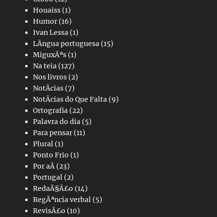
Houaiss
(1)
Humor
(16)
Ivan Lessa
(1)
LÃ­ngua portuguesa
(15)
MiguxÃªs
(1)
Na teia
(127)
Nos livros
(2)
NotÃ­cias
(7)
NotÃ­cias do Que Falta
(9)
Ortografia
(22)
Palavra do dia
(5)
Para pensar
(11)
Plural
(1)
Ponto Frio
(1)
Por aÃ­
(23)
Portugal
(2)
RedaÃ§Ã£o
(14)
RegÃªncia verbal
(5)
RevisÃ£o
(10)