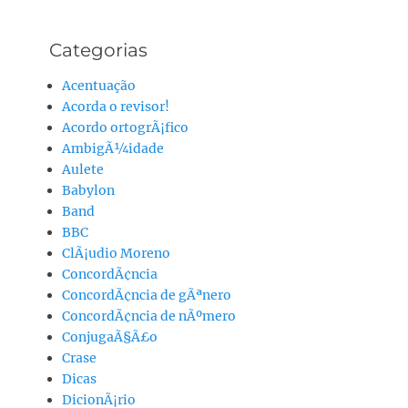
Categorias
Acentuação
Acorda o revisor!
Acordo ortogrÃ¡fico
AmbigÃ¼idade
Aulete
Babylon
Band
BBC
ClÃ¡udio Moreno
ConcordÃ¢ncia
ConcordÃ¢ncia de gÃªnero
ConcordÃ¢ncia de nÃºmero
ConjugaÃ§Ã£o
Crase
Dicas
DicionÃ¡rio