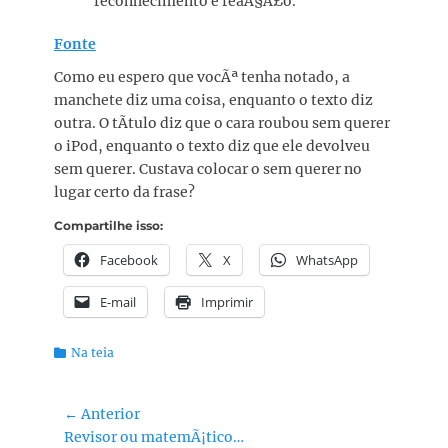
reconhecimento e reaÃ§Ã£o.
Fonte
Como eu espero que vocÃª tenha notado, a
manchete diz uma coisa, enquanto o texto diz
outra. O tÃ­tulo diz que o cara roubou sem querer
o iPod, enquanto o texto diz que ele devolveu
sem querer. Custava colocar o sem querer no
lugar certo da frase?
Compartilhe isso:
Facebook
X
WhatsApp
E-mail
Imprimir
Categorias:
Na teia
Navegação
← Anterior
Post
Revisor ou matemÃ¡tico…
de