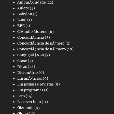
AmbigÃ¼idade
(12)
Aulete
(5)
Babylon
(1)
Band
(1)
BBC
(1)
ClÃ¡udio Moreno
(6)
ConcordÃ¢ncia
(3)
ConcordÃ¢ncia de gÃªnero
(2)
ConcordÃ¢ncia de nÃºmero
(10)
ConjugaÃ§Ã£o
(7)
Crase
(2)
Dicas
(24)
DicionÃ¡rio
(6)
Em anÃºncios
(9)
Em jornais e revistas
(9)
Em programas
(1)
Erro
(14)
Escrever bem
(11)
Gizmodo
(9)
Globo
(12)