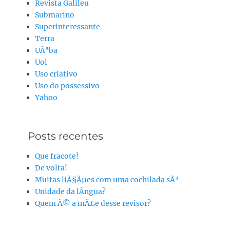
Revista Galileu
Submarino
Superinteressante
Terra
UÃªba
Uol
Uso criativo
Uso do possessivo
Yahoo
Posts recentes
Que fracote!
De volta!
Muitas liÃ§Ãµes com uma cochilada sÃ³
Unidade da lÃ­ngua?
Quem Ã© a mÃ£e desse revisor?