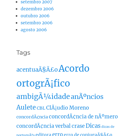
setembro 2007
dezembro 2006
outubro 2006
setembro 2006
agosto 2006
Tags
Acordo
acentuaÃ§Ã£o
ortogrÃ¡fico
ambigÃ¼idade
anÃºncios
Aulete
ClÃ¡udio Moreno
CBL
concordÃ¢ncia de nÃºmero
concordÃ¢ncia
Dicas
concordÃ¢ncia verbal
crase
dicas de
erro
editora
erro de conjugaÃ§Ã£o
portuguÃªs