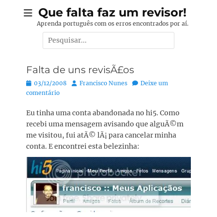
Pular
Que falta faz um revisor!
para
Aprenda português com os erros encontrados por aí.
o
Pesquisar
conteúdo
por:
Falta de uns revisÃ£os
Posted
Autor:
03/12/2008
Francisco Nunes
Deixe um
on
comentário
Eu tinha uma conta abandonada no hi5. Como
recebi uma mensagem avisando que alguÃ©m
me visitou, fui atÃ© lÃ¡ para cancelar minha
conta. E encontrei esta belezinha: