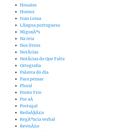
Houaiss
Humor
Ivan Lessa
LÃ­ngua portuguesa
MiguxÃªs
Na teia
Nos livros
NotÃ­cias
NotÃ­cias do Que Falta
Ortografia
Palavra do dia
Para pensar
Plural
Ponto Frio
Por aÃ­
Portugal
RedaÃ§Ã£o
RegÃªncia verbal
RevisÃ£o