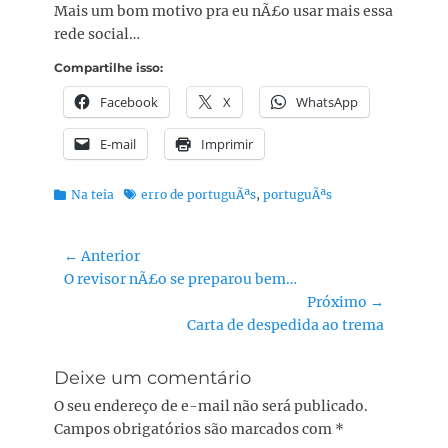
Mais um bom motivo pra eu nÃ£o usar mais essa
rede social…
Compartilhe isso:
Facebook
X
WhatsApp
E-mail
Imprimir
Categorias:
Tags:
Na teia
erro de portuguÃªs
,
portuguÃªs
Navegação
← Anterior
Post
O revisor nÃ£o se preparou bem…
de
anterior:
Próximo →
Post
Próximo
Carta de despedida ao trema
post:
Deixe um comentário
O seu endereço de e-mail não será publicado.
Campos obrigatórios são marcados com
*