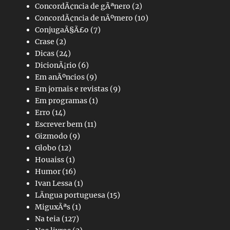
ConcordÃ¢ncia de gÃªnero
(2)
ConcordÃ¢ncia de nÃºmero
(10)
ConjugaÃ§Ã£o
(7)
Crase
(2)
Dicas
(24)
DicionÃ¡rio
(6)
Em anÃºncios
(9)
Em jornais e revistas
(9)
Em programas
(1)
Erro
(14)
Escrever bem
(11)
Gizmodo
(9)
Globo
(12)
Houaiss
(1)
Humor
(16)
Ivan Lessa
(1)
LÃ­ngua portuguesa
(15)
MiguxÃªs
(1)
Na teia
(127)