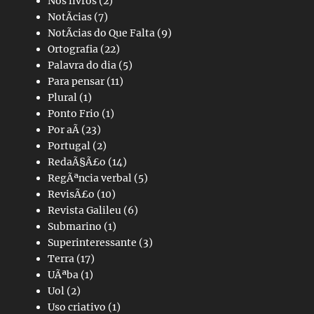
Nos livros
(2)
NotÃ­cias
(7)
NotÃ­cias do Que Falta
(9)
Ortografia
(22)
Palavra do dia
(5)
Para pensar
(11)
Plural
(1)
Ponto Frio
(1)
Por aÃ­
(23)
Portugal
(2)
RedaÃ§Ã£o
(14)
RegÃªncia verbal
(5)
RevisÃ£o
(10)
Revista Galileu
(6)
Submarino
(1)
Superinteressante
(3)
Terra
(17)
UÃªba
(1)
Uol
(2)
Uso criativo
(1)