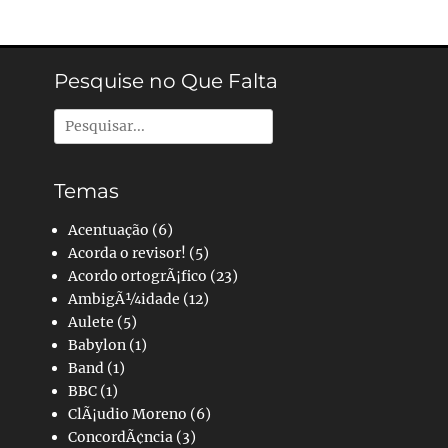
Pesquise no Que Falta
Pesquisar
por:
Temas
Acentuação
(6)
Acorda o revisor!
(5)
Acordo ortogrÃ¡fico
(23)
AmbigÃ¼idade
(12)
Aulete
(5)
Babylon
(1)
Band
(1)
BBC
(1)
ClÃ¡udio Moreno
(6)
ConcordÃ¢ncia
(3)