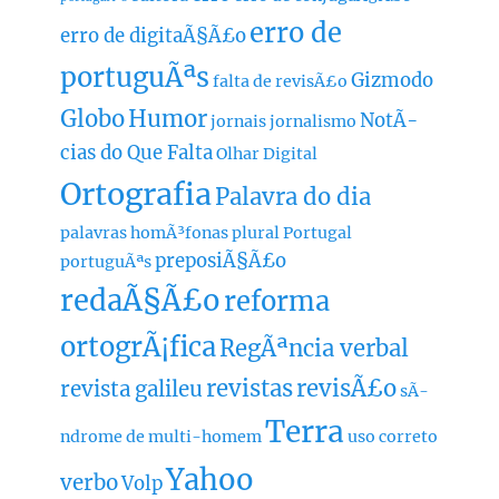
erro de
erro de digitaÃ§Ã£o
portuguÃªs
Gizmodo
falta de revisÃ£o
Globo
Humor
NotÃ­
jornais
jornalismo
cias do Que Falta
Olhar Digital
Ortografia
Palavra do dia
palavras homÃ³fonas
plural
Portugal
preposiÃ§Ã£o
portuguÃªs
redaÃ§Ã£o
reforma
ortogrÃ¡fica
RegÃªncia verbal
revistas
revisÃ£o
revista galileu
sÃ­
Terra
ndrome de multi-homem
uso correto
Yahoo
verbo
Volp