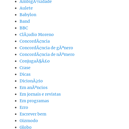
AmbigÃ¼idade
Aulete
Babylon
Band
BBC
ClÃ¡udio Moreno
ConcordÃ¢ncia
ConcordÃ¢ncia de gÃªnero
ConcordÃ¢ncia de nÃºmero
ConjugaÃ§Ã£o
Crase
Dicas
DicionÃ¡rio
Em anÃºncios
Em jornais e revistas
Em programas
Erro
Escrever bem
Gizmodo
Globo