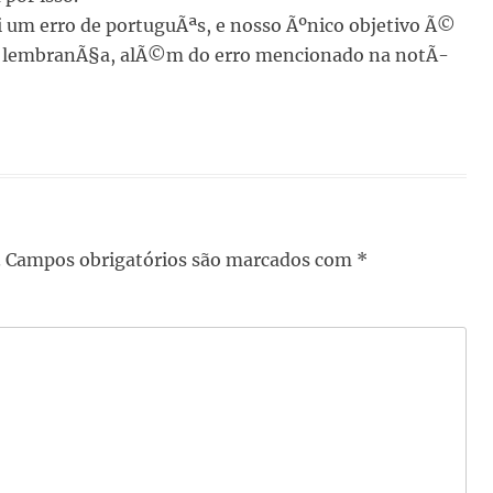
foi um erro de portuguÃªs, e nosso Ãºnico objetivo Ã©
a a lembranÃ§a, alÃ©m do erro mencionado na notÃ­
.
Campos obrigatórios são marcados com
*