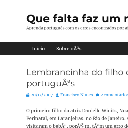
Pular
para
Que falta faz um r
o
conteúdo
Aprenda português com os erros encontrados por aí
Menu principal
Início
Sobre nÃ³s
Lembrancinha do filho 
portuguÃªs
Posted
Autor:
20/12/2007
Francisco Nunes
2 comentário
on
O primeiro filho da atriz Danielle Winits, N
Perinatal, em Laranjeiras, no Rio de Janeiro
visitaram o bebÃª, porÃ©m, tÃªm um erro d