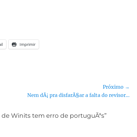
il
Imprimir
Próximo →
Próximo
Nem dÃ¡ pra disfarÃ§ar a falta do revisor…
post:
o de Winits tem erro de portuguÃªs”