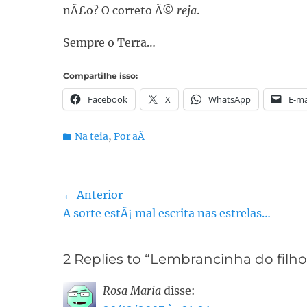
nÃ£o? O correto Ã©
reja
.
Sempre o Terra…
Compartilhe isso:
Facebook
X
WhatsApp
E-ma
Categorias:
Na teia
,
Por aÃ­
Navegação
← Anterior
Post
A sorte estÃ¡ mal escrita nas estrelas…
de
anterior:
Post
2 Replies to “Lembrancinha do filh
Rosa Maria
disse: