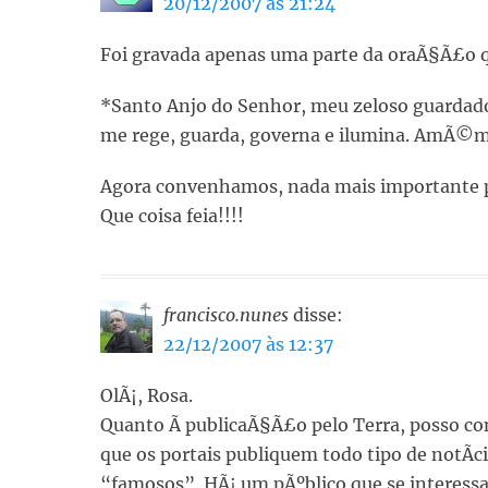
20/12/2007 às 21:24
Foi gravada apenas uma parte da oraÃ§Ã£o q
*Santo Anjo do Senhor, meu zeloso guardador
me rege, guarda, governa e ilumina. AmÃ©m
Agora convenhamos, nada mais importante pr
Que coisa feia!!!!
francisco.nunes
disse:
22/12/2007 às 12:37
OlÃ¡, Rosa.
Quanto Ã publicaÃ§Ã£o pelo Terra, posso co
que os portais publiquem todo tipo de notÃ­c
“famosos”. HÃ¡ um pÃºblico que se interessa 