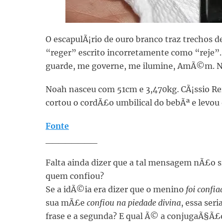
O escapulÃ¡rio de ouro branco traz trechos 
“reger” escrito incorretamente como “reje”.
guarde, me governe, me ilumine, AmÃ©m. 
Noah nasceu com 51cm e 3,470kg. CÃ¡ssio Reis
cortou o cordÃ£o umbilical do bebÃª e levou 
Fonte
________
Falta ainda dizer que a tal mensagem nÃ£o s
quem confiou?
Se a idÃ©ia era dizer que o menino
foi confi
sua mÃ£e
confiou na piedade divina
, essa ser
frase e a segunda? E qual Ã© a conjugaÃ§Ã£o