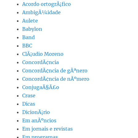
Acordo ortogrÃ¡fico
AmbigÃ¼idade
Aulete
Babylon
Band
BBC
ClÃ¡udio Moreno
ConcordÃ¢ncia
ConcordÃ¢ncia de gÃªnero
ConcordÃ¢ncia de nÃºmero
ConjugaÃ§Ã£o
Crase
Dicas
DicionÃ¡rio
Em anÃºncios
Em jornais e revistas
Em programas