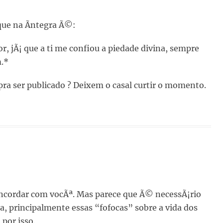
ue na Ã­ntegra Ã©:
, jÃ¡ que a ti me confiou a piedade divina, sempre
.*
a ser publicado ? Deixem o casal curtir o momento.
ncordar com vocÃª. Mas parece que Ã© necessÃ¡rio
ia, principalmente essas “fofocas” sobre a vida dos
por isso.