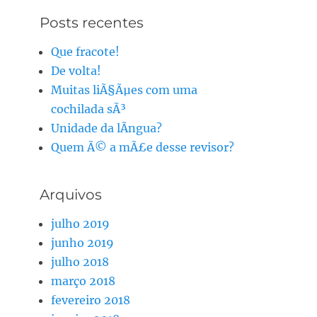
Posts recentes
Que fracote!
De volta!
Muitas liÃ§Ãµes com uma
cochilada sÃ³
Unidade da lÃ­ngua?
Quem Ã© a mÃ£e desse revisor?
Arquivos
julho 2019
junho 2019
julho 2018
março 2018
fevereiro 2018