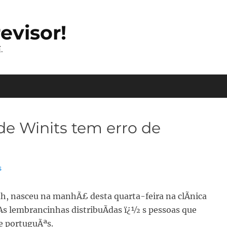
evisor!
.
de Winits tem erro de
s
oah, nasceu na manhÃ£ desta quarta-feira na clÃ­nica
. As lembrancinhas distribuÃ­das ï¿½ s pessoas que
e portuguÃªs.