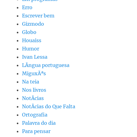
Erro
Escrever bem
Gizmodo
Globo
Houaiss
Humor
Ivan Lessa
LÃ­ngua portuguesa
MiguxÃªs
Na teia
Nos livros
NotÃ­cias
NotÃ­cias do Que Falta
Ortografia
Palavra do dia
Para pensar