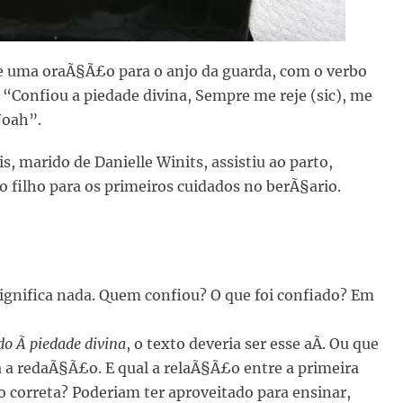
de uma oraÃ§Ã£o para o anjo da guarda, com o verbo
 “Confiou a piedade divina, Sempre me reje (sic), me
Noah”.
, marido de Danielle Winits, assistiu ao parto,
o filho para os primeiros cuidados no berÃ§ario.
ignifica nada. Quem confiou? O que foi confiado? Em
ado Ã piedade divina
, o texto deveria ser esse aÃ­. Ou que
ia a redaÃ§Ã£o. E qual a relaÃ§Ã£o entre a primeira
 correta? Poderiam ter aproveitado para ensinar,