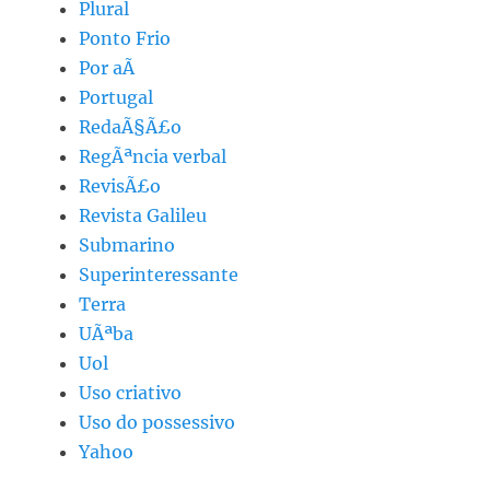
Plural
Ponto Frio
Por aÃ­
Portugal
RedaÃ§Ã£o
RegÃªncia verbal
RevisÃ£o
Revista Galileu
Submarino
Superinteressante
Terra
UÃªba
Uol
Uso criativo
Uso do possessivo
Yahoo