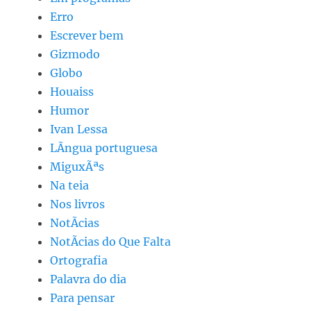
Erro
Escrever bem
Gizmodo
Globo
Houaiss
Humor
Ivan Lessa
LÃ­ngua portuguesa
MiguxÃªs
Na teia
Nos livros
NotÃ­cias
NotÃ­cias do Que Falta
Ortografia
Palavra do dia
Para pensar