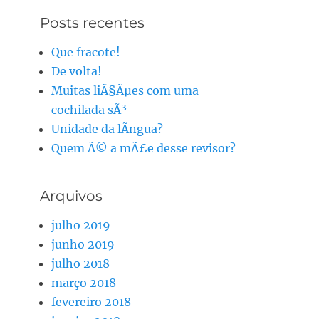
Posts recentes
Que fracote!
De volta!
Muitas liÃ§Ãµes com uma
cochilada sÃ³
Unidade da lÃ­ngua?
Quem Ã© a mÃ£e desse revisor?
Arquivos
julho 2019
junho 2019
julho 2018
março 2018
fevereiro 2018