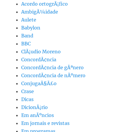
Acordo ortogrÃ¡fico
AmbigÃ¼idade
Aulete
Babylon
Band
BBC
ClÃ¡udio Moreno
ConcordÃ¢ncia
ConcordÃ¢ncia de gÃªnero
ConcordÃ¢ncia de nÃºmero
ConjugaÃ§Ã£o
Crase
Dicas
DicionÃ¡rio
Em anÃºncios
Em jornais e revistas
Em programas