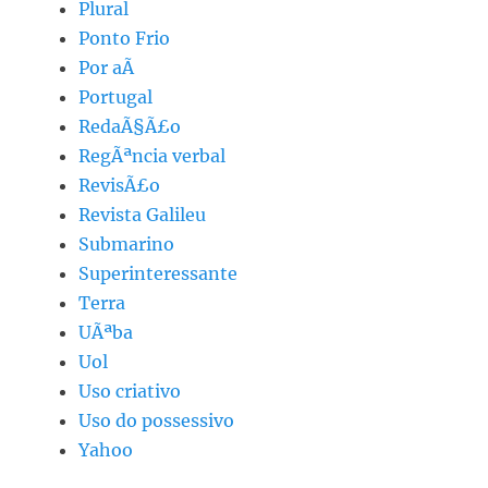
Plural
Ponto Frio
Por aÃ­
Portugal
RedaÃ§Ã£o
RegÃªncia verbal
RevisÃ£o
Revista Galileu
Submarino
Superinteressante
Terra
UÃªba
Uol
Uso criativo
Uso do possessivo
Yahoo