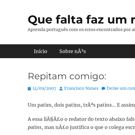
Pular
para
Que falta faz um r
o
conteúdo
Aprenda português com os erros encontrados por aí
Menu principal
Início
Sobre nÃ³s
Repitam comigo:
Posted
Autor:
14/09/2007
Francisco Nunes
Deixe um co
on
Um patim, dois patins, trÃªs patins… E assim
A essa liÃ§Ã£o o redator do texto abaixo fa
patins
, mas nÃ£o justifica o que o colega esc