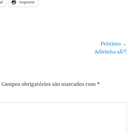
il
Imprimir
Próximo →
Próximo
Adivinha sÃ³!
post:
.
Campos obrigatórios são marcados com
*