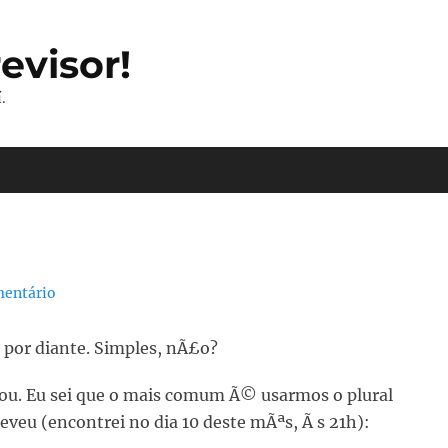
evisor!
.
mentário
 por diante. Simples, nÃ£o?
ltou. Eu sei que o mais comum Ã© usarmos o plural
reveu (encontrei no dia 10 deste mÃªs, Ã s 21h):