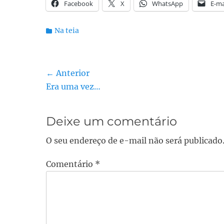
Facebook
X
WhatsApp
E-ma
Categorias:
Na teia
Navegação
← Anterior
Post
Era uma vez…
de
anterior:
Post
Deixe um comentário
O seu endereço de e-mail não será publicado
Comentário
*