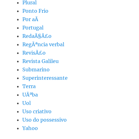
Plural
Ponto Frio
Por aÃ­
Portugal
RedaÃ§Ã£o
RegÃªncia verbal
RevisÃ£o
Revista Galileu
Submarino
Superinteressante
Terra
UÃªba
Uol
Uso criativo
Uso do possessivo
Yahoo