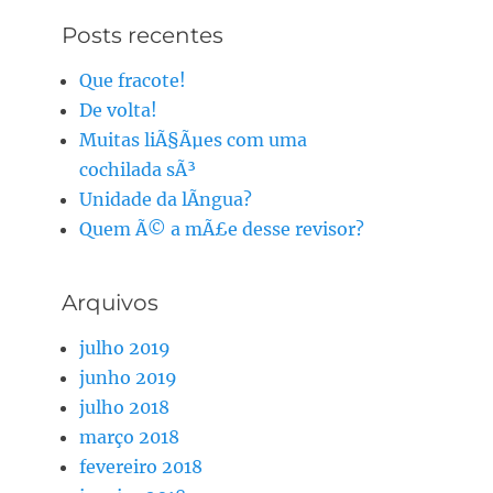
Posts recentes
Que fracote!
De volta!
Muitas liÃ§Ãµes com uma
cochilada sÃ³
Unidade da lÃ­ngua?
Quem Ã© a mÃ£e desse revisor?
Arquivos
julho 2019
junho 2019
julho 2018
março 2018
fevereiro 2018