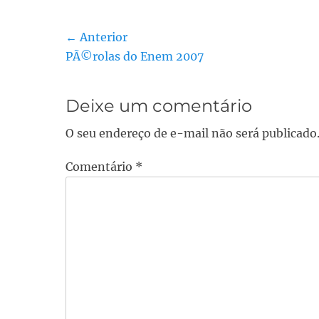
Navegação
← Anterior
Post
PÃ©rolas do Enem 2007
de
anterior:
Post
Deixe um comentário
O seu endereço de e-mail não será publicado
Comentário
*