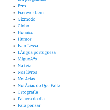
Erro
Escrever bem
Gizmodo
Globo
Houaiss
Humor
Ivan Lessa
LÃ­ngua portuguesa
MiguxÃªs
Na teia
Nos livros
NotÃ­cias
NotÃ­cias do Que Falta
Ortografia
Palavra do dia
Para pensar