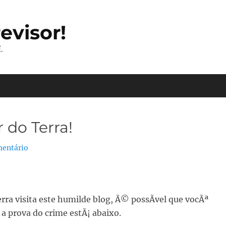
evisor!
.
 do Terra!
mentário
rra visita este humilde blog, Ã© possÃ­vel que vocÃª
a prova do crime estÃ¡ abaixo.