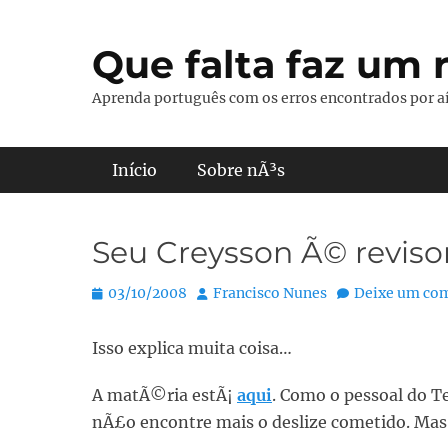
Pular
para
Que falta faz um r
o
conteúdo
Aprenda português com os erros encontrados por aí
Menu principal
Início
Sobre nÃ³s
Seu Creysson Ã© revisor
Posted
Autor:
03/10/2008
Francisco Nunes
Deixe um co
on
Isso explica muita coisa…
A matÃ©ria estÃ¡
aqui
. Como o pessoal do Te
nÃ£o encontre mais o deslize cometido. Mas 