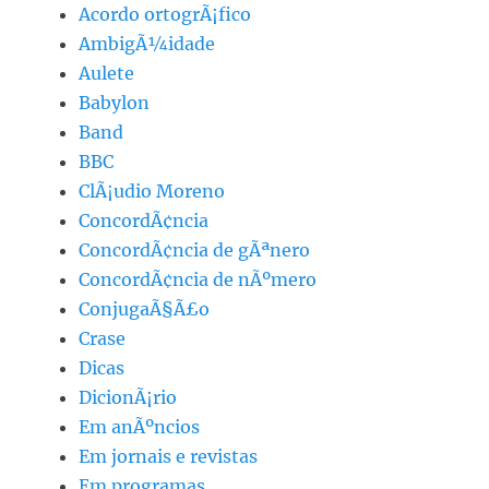
Acordo ortogrÃ¡fico
AmbigÃ¼idade
Aulete
Babylon
Band
BBC
ClÃ¡udio Moreno
ConcordÃ¢ncia
ConcordÃ¢ncia de gÃªnero
ConcordÃ¢ncia de nÃºmero
ConjugaÃ§Ã£o
Crase
Dicas
DicionÃ¡rio
Em anÃºncios
Em jornais e revistas
Em programas